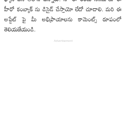
హీరో కంబ్యాక్ ను డిసైడ్ చేస్తాయో లేదో చూడాలి. మరి ఈ
అప్డేట్ పై మీ అభిప్రాయాలను కామెంట్స్ రూపంలో
తెలియజేయండి.