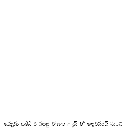
ఇప్పుడు ఒకేసారి నలభై రోజుల గ్యాప్ తో అల్లరినరేష్ నుంచి