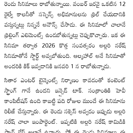
రెండు సినిమాలు రాబోతున్నాయి. వంబర్ ఇరవై ఒకటిన 12
రైల్వే కాలనీతో సస్పెన్స్ అభిమానులను థ్రిల్ చేయడానికి
వస్తున్నట్లు నిన్ననే అనౌన్స్ చేసాడు. ఈ సినిమాలో చాలానే
థ్రిల్లింగ్ ఎలిమెంట్స్ ఉండబోతున్నట్లు చెప్పుకొచ్చారు. ఇక ఈ
సినిమా తర్వాత 2026 కొత్త సంవత్సరం అల్లరి నరేష్
సినిమాతోనే స్టార్ట్ అవ్వబోతుంది. ఆల్కహాల్ అనే సినిమాతో
అందరికి కిక్ ఇవ్వడానికి జనవరి 1 న రాబోతున్నాడు.
సితార ఎంటర్ టైన్మెంట్స్ నిర్మాణం కావడంతో కంటెంట్
స్ట్రాంగ్ గానే ఉందని ఇన్సైడ్ టాక్. సంక్రాంతికి హెవీ
కాంపిటీషన్ ఉంది కాబట్టి పది రోజుల ముందే ఈ సినిమాను
రిలీజ్ చేస్తున్నారు. ఈ రెండు సక్సెస్ అవ్వడం ఇప్పుడు అల్లరి
నరేష్ చాలా ఇంపార్టెంట్. ఇప్పటికి అల్లరి నరేష్ కామిడికి
ఫ్యాన్ బేస్ అలానే ఉన్నారు. సో ఈ రెండు సినిమాలు ఈ