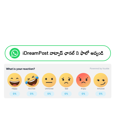
iDreamPost వాట్సాప్ ఛానల్ ని ఫాలో అవ్వండి