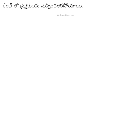
రేంజ్ లో ప్రేక్షకులను మెప్పించలేకపోయాయి.