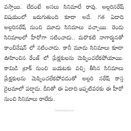
వస్తాయి. లేదంటే అసలు సినిమాలే రావు. అల్లరినరేష్
విషయంలో జరుగుతుంది కూడా అదే. గత ఏడాది
అల్లరినరేష్ నుంచి మూడు సినిమాలు వచ్చాయి. రెండు
సినిమాలలో హీరోగా నటించాడు.. మరొకటి నాగార్జునతో
కాంబినేషన్ లో నటించాడు. కానీ మూడు సినిమాలు కూడా
ఊహించిన రేంజ్ లో ప్రేక్షకులను మెప్పించలేకపోయాయి.
కామిడి ట్రాక్ నుంచి బయటకు వచ్చి తీసిన సినిమాలు
ప్రేక్షకులను మెప్పించలేకపోవడంతో అల్లరి నరేష్ కాస్త
డైలమాలో పడ్డాడు. దీనితో ఈ ఏడాది ఇప్పటివరకు ఈ హీరో
నుంచి సినిమాలు రాలేదు.