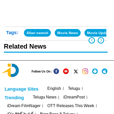
Tags:
Allari naresh
Movie News
Movie Updates
Related News
Follow Us On :
English
Telugu
Language Sites
Telugu News
iDreamPost
Trending
iDream FilmNager
OTT Releases This Week