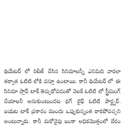
థియేటర్ లో రిలీజ్ చేసిన సినిమాలన్నీ ఎనిమిది వారలా
తర్వాత ఓటిటి లోకి వస్తూ ఉంటాయి. కానీ థియేటర్ లో ఈ
సినిమా ప్లాప్ టాక్ తెచ్చుకోవడంతో నెలకే ఓటిటి లో స్ట్రీమింగ్
చేయాలనీ అనుకుంటుందట థగ్ లైఫ్ ఓటిటి పార్ట్నర్.
బయట టాక్ ప్రకారం ముందు ఒప్పుకున్నంత రాకపోవచ్చని
అంటున్నారు. కానీ మరోవైపు ఇంకా అధికమొత్తంలో బేరం