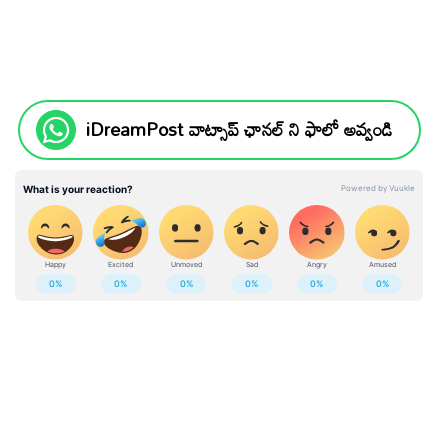
iDreamPost వాట్సాప్ ఛానల్ ని ఫాలో అవ్వండి