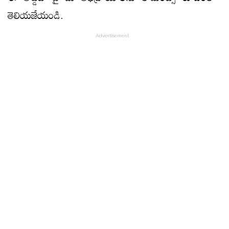
తెలియజేయండి.