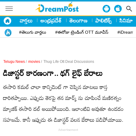
వార్తలు
ఆంధ్రప్రదేశ్
తెలంగాణ
పాలిటిక్స్
సినిమా
#తెలుగు వార్తలు
#ఈరోజు ట్రెండింగ్ OTT మూవీస్
#iDreamP
Telugu News
/
movies
/
Thug Life Ott Deal Discussions
డిజాస్టర్ కారణంగా.. థగ్ లైఫ్ బేరాలు
ఈసారి కమల్ చాలా కాన్ఫిడెంట్ గా చెప్పిన మాటలు కాస్త
దారితప్పాయి. ఎప్పుడు తెరపై తన మార్క్ ను చూపించే మణిరత్నం
మ్యాజిక్ ఈసారి డల్ అయిపోయింది. ఇలాంటివి అవుతూ ఉండడం
సహజమే. కానీ ఇప్పుడు ఈ డిజాస్టర్ వలన బేరాలు పడిపోయాయి.