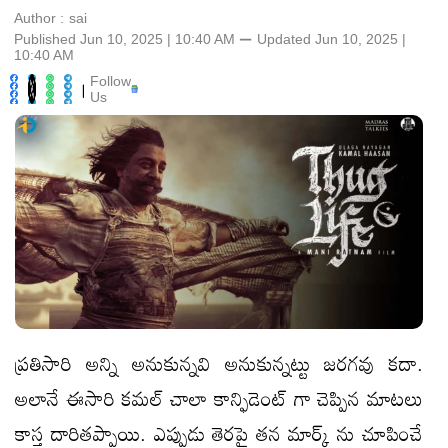
Author :
sai
Published Jun 10, 2025 | 10:40 AM
⚊
Updated
Jun 10, 2025 |
10:40 AM
Follow
|
Us
ప్రతిసారి అన్ని అనుకున్నవి అనుకున్నట్టు జరగవు కదా.
అలానే ఈసారి కమల్ చాలా కాన్ఫిడెంట్ గా చెప్పిన మాటలు
కాస్త దారితప్పాయి. ఎప్పుడు తెరపై తన మార్క్ ను చూపించే