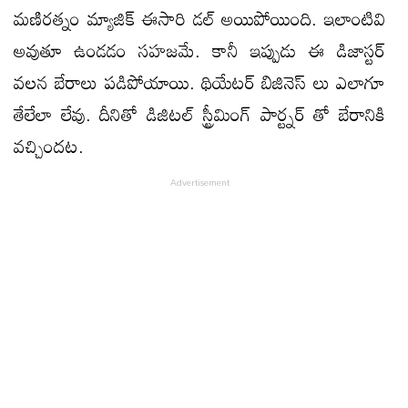
మణిరత్నం మ్యాజిక్ ఈసారి డల్ అయిపోయింది. ఇలాంటివి
అవుతూ ఉండడం సహజమే. కానీ ఇప్పుడు ఈ డిజాస్టర్
వలన బేరాలు పడిపోయాయి. థియేటర్ బిజినెస్ లు ఎలాగూ
తేలేలా లేవు. దీనితో డిజిటల్ స్ట్రీమింగ్ పార్ట్నర్ తో బేరానికి
వచ్చిందట.