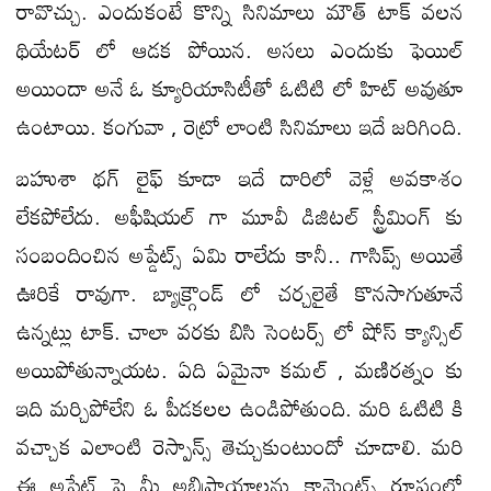
రావొచ్చు. ఎందుకంటే కొన్ని సినిమాలు మౌత్ టాక్ వలన
థియేటర్ లో ఆడక పోయిన. అసలు ఎందుకు ఫెయిల్
అయిందా అనే ఓ క్యూరియాసిటీతో ఓటిటి లో హిట్ అవుతూ
ఉంటాయి. కంగువా , రెట్రో లాంటి సినిమాలు ఇదే జరిగింది.
బహుశా థగ్ లైఫ్ కూడా ఇదే దారిలో వెళ్లే అవకాశం
లేకపోలేదు. అఫీషియల్ గా మూవీ డిజిటల్ స్ట్రీమింగ్ కు
సంబందించిన అప్డేట్స్ ఏమి రాలేదు కానీ.. గాసిప్స్ అయితే
ఊరికే రావుగా. బ్యాక్గ్రౌండ్ లో చర్చలైతే కొనసాగుతూనే
ఉన్నట్లు టాక్. చాలా వరకు బిసి సెంటర్స్ లో షోస్ క్యాన్సిల్
అయిపోతున్నాయట. ఏది ఏమైనా కమల్ , మణిరత్నం కు
ఇది మర్చిపోలేని ఓ పీడకలల ఉండిపోతుంది. మరి ఓటిటి కి
వచ్చాక ఎలాంటి రెస్పాన్స్ తెచ్చుకుంటుందో చూడాలి. మరి
ఈ అప్డేట్ పై మీ అభిప్రాయాలను కామెంట్స్ రూపంలో