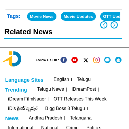
Tags:
Movie News
Movie Updates
OTT Updates
Related News
Follow Us On :
English
Telugu
Language Sites
Telugu News
iDreamPost
Trending
iDream FilmNager
OTT Releases This Week
iD's క్రికెట్ స్పెషల్
Bigg Boss 8 Telugu
Andhra Pradesh
Telangana
News
International
National
Crime
Politics