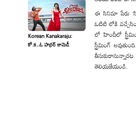
ఈ సినిమా పేరు ‘స
ఓటిటి లోకి వచ్చేసిం
లో హిందీలో స్ట్రీ
Korean Kanakaraju:
స్ట్రీమింగ్ అవు
కో.క..ఓ హర్రర్ కామెడీ
తీసుకురానున్నార
తెలియజేయండి.