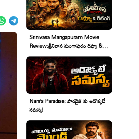
Srinivasa Mangapuram Movie
Review:శ్రీనివాస మంగాపురం రివ్యూ &
రేటింగ్
Nani’s Paradise: పారడైజ్ కు అదొక్కటే
సమస్య!