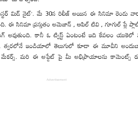
ిస్టర్ మిడ్ నైట్’. మే 30న రిలీజ్ అయిన ఈ సినిమా రెండు వా
ది. ఈ సినిమా ప్రస్తుతం అమెజాన్ , ఆపిల్ టివి , గూగుల్ ప్లే ప్లాట్ 
మింగ్ అవుతుంది. కానీ ఓ ట్విస్ట్ ఏంటంటే ఇది కేవలం యుకెలో 
తుంది. త్వరలోనే ఇండియాలో తెలుగులో కూడా ఈ మూవీని అందుబ
ట మేకర్స్. మరి ఈ అప్డేట్ పై మీ అభిప్రాయాలను కామెంట్స్