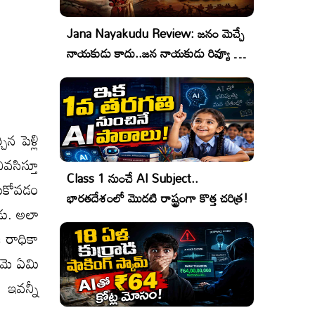
Jana Nayakudu Review: జనం మెచ్చే
నాయకుడు కాదు..జన నాయకుడు రివ్యూ &
రేటింగ్!
న పెళ్లి
సిస్తూ
Class 1 నుంచే AI Subject..
సుకోవడం
భారతదేశంలో మొదటి రాష్ట్రంగా కొత్త చరిత్ర!
డు. అలా
ి రాధికా
ఈమె ఏమి
 ఇవన్నీ