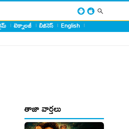
్రైమ్
టెక్నాలజీ
బిజినెస్
English
తాజా వార్తలు