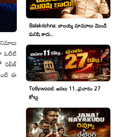
Balakrishna: బాలయ్య మామూలు మొండి
మనిషి కాదు..
సినిమాలు
ా ఓటిటి
 రిలీజ్
 ఏంటి ఈ
Tollywood: అసలు 11..ప్రచారం 27
కోట్లు