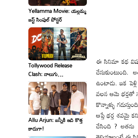
Yellamma Movie: యల్లమ్మ
జస్ట్ సింపుల్ పోస్టర్
ఈ సినిమా కథ విషయాన
Tollywood Release
చేసుకుంటుంది. 
Clash: నాలుగు
ఉంటాడు. ఇక పెళ్లి
సినిమాలు..ఒకేసారి..ఎందుకో?
వలన ఆమె భర్తతో 
కొన్నాళ్ళు గడుస్తుం
ఆప్తే భర్త శవమై 
Allu Arjun: బన్నీకి ఇది కొత్త
చేసింది ? అతను
కాదుగా!
తెలియాలంటే ఈ సిన