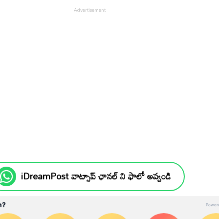
iDreamPost వాట్సాప్ ఛానల్ ని ఫాలో అవ్వండి