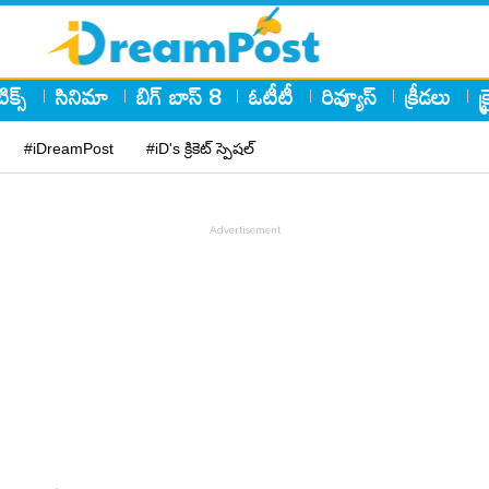
ిక్స్
సినిమా
బిగ్ బాస్ 8
ఓటీటీ
రివ్యూస్
క్రీడలు
క
#iDreamPost
#iD's క్రికెట్ స్పెషల్