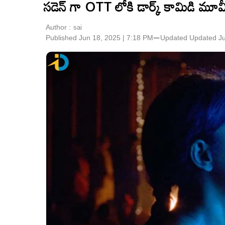
సడెన్ గా OTT లోకి డార్క్ కామిడి మూవీ.
Author :
sai
Published Jun 18, 2025 | 7:18 PM
⚊
Updated
Updated Ju