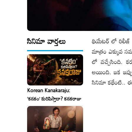
సినిమా వార్తలు
థియేటర్ లో రిలీజ్
మాత్రం ఎక్కువ స
లో వచ్చేసింది. క
అయింది. ఇక ఇప్పు
సినిమా కథేంటి.. ఈ
Korean Kanakaraju:
‘కనకం’ కురిపిస్తాడా? కనకరాజు