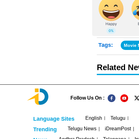
Tags:
Movie
Related N
Follow Us On :
English
Telugu
Language Sites
Telugu News
iDreamPost
Trending