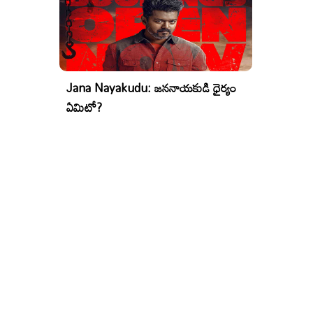
Jana Nayakudu: జననాయకుడి ధైర్యం
ఏమిటో?