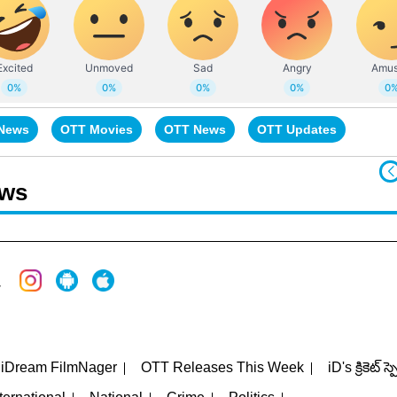
 News
OTT Movies
OTT News
OTT Updates
ews
iDream FilmNager
OTT Releases This Week
iD's క్రికెట్ స్