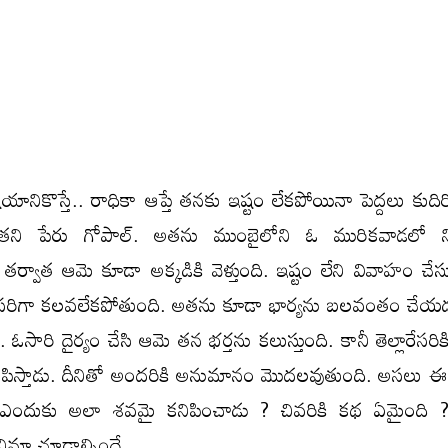
ికొస్తే.. రాధికా ఆప్తే తనకు ఇష్టం లేకపోయినా పెద్దలు కుదిర్చి
అతని పేరు గోపాల్. అతను ముంబైలోని ఓ మురికవాడలో నివ
 తర్వాత ఆమె కూడా అక్కడికి వెళ్తుంది. ఇష్టం లేని వివాహం చే
సరిగా కలవలేకపోతుంది. అతను కూడా భార్యను బలవంతం చేయ
ది. ఓసారి దైర్యం చేసి ఆమె తన భర్తను కలుస్తుంది. కానీ తెల్లారేసరిక
కనిపిస్తాడు. దీనితో అందరికి అనుమానం మొదలవుతుంది. అసలు 
 ఎందుకు అలా శవమై కనిపించాడు ? చివరికి కథ ఏమైంది ?
ిమా చూడాల్సిందే.