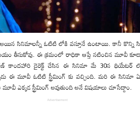
 అయిన సినిమాలన్నీ ఓటిటి లోకి వస్తూనే ఉంటాయి. కానీ కొన్ని 
మయం తీసుకోవు. ఈ క్రమంలో రాధికా ఆప్తే నటించిన మూవీ కూడ
రణ్ కాందహారి డైరెక్ట్ చేసిన ఈ సినిమా మే 30న థియేటర్ లో
డు ఈ మూవీ ఓటిటి స్ట్రీమింగ్ కు వచ్చింది. మరి ఈ సినిమా
 మూవీ ఎక్కడ స్ట్రీమింగ్ అవుతుంది అనే విషయాలు చూసేద్దాం.