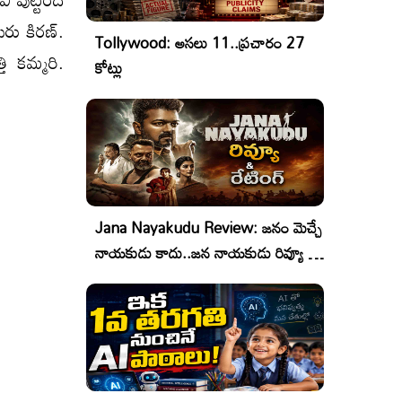
ేరు కిరణ్.
Tollywood: అసలు 11..ప్రచారం 27
ి కమ్మరి.
కోట్లు
Jana Nayakudu Review: జనం మెచ్చే
నాయకుడు కాదు..జన నాయకుడు రివ్యూ &
రేటింగ్!