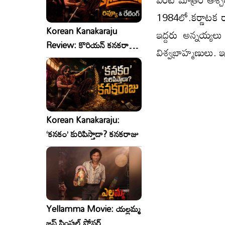
1984లో.కర్ణాటక రా
Korean Kanakaraju
ఇద్దరు అన్నయ్యల
Review: కొరియన్ కనకరాజు
విశ్వబ్రాహ్మణులు. 
రివ్యూ & రేటింగ్!
Korean Kanakaraju:
‘కనకం’ కురిపిస్తాడా? కనకరాజు
Yellamma Movie: యల్లమ్మ
జస్ట్ సింపుల్ పోస్టర్