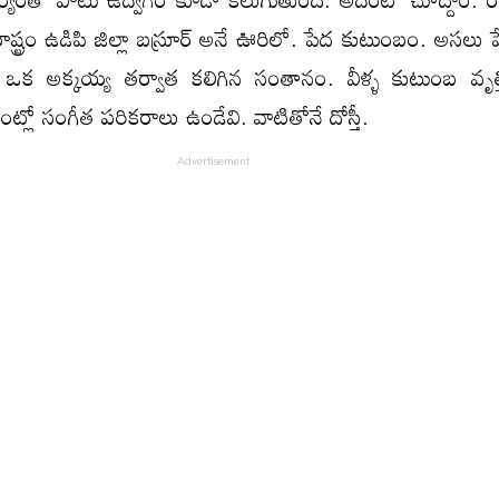
ష్ట్రం ఉడిపి జిల్లా బస్రూర్ అనే ఊరిలో. పేద కుటుంబం. అసలు ప
ు ఒక అక్కయ్య తర్వాత కలిగిన సంతానం. వీళ్ళ కుటుంబ వృత్త
ఇంట్లో సంగీత పరికరాలు ఉండేవి. వాటితోనే దోస్తీ.