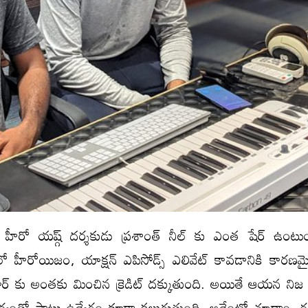
 లో హీరో యష్గ్ దర్శకుడు ప్రశాంత్ నీల్ కు ఎంత షేర్ ఉంట
హీరోయిజం, యాక్షన్ ఎపిసోడ్స్ ఎలివేట్ కావడానికి కారణ
రూర్ కు అంతకు మించిన క్రెడిట్ దక్కుతుంది. అయితే ఆయన నిజ
ర్యంతో పాటు ఉద్వేగం కూడా కలుగుతుంది. అదేంటో చూద్దాం. రవి 