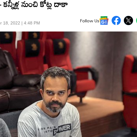
్నీళ్ల నుంచి కోట్ల దాకా
Follow Us
r 18, 2022 | 4:48 PM