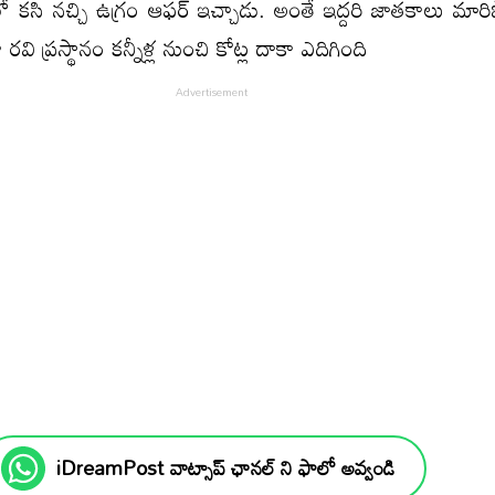
ిలో కసి నచ్చి ఉగ్రం ఆఫర్ ఇచ్చాడు. అంతే ఇద్దరి జాతకాలు మా
 రవి ప్రస్థానం కన్నీళ్ల నుంచి కోట్ల దాకా ఎదిగింది
iDreamPost వాట్సాప్ ఛానల్ ని ఫాలో అవ్వండి