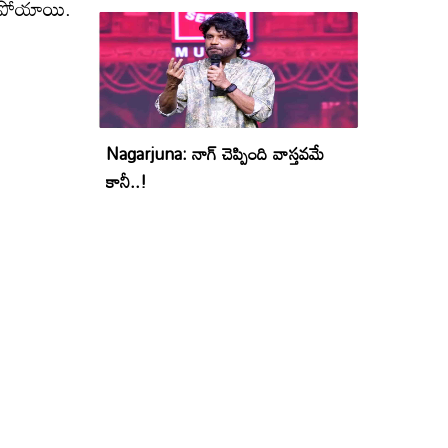
రిపోయాయి.
Nagarjuna: నాగ్ చెప్పింది వాస్తవమే
కానీ..!