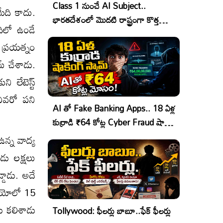
Class 1 నుంచే AI Subject..
యేది కాదు.
భారతదేశంలో మొదటి రాష్ట్రంగా కొత్త
దిలో ఉండే
చరిత్ర!
ే ప్రయత్నం
మ్ చేశాడు.
ి లేటెస్ట్
 ఎవరో పని
AI తో Fake Banking Apps.. 18 ఏళ్ల
కుర్రాడి ₹64 కోట్ల Cyber Fraud షాకింగ్
ఆపరేషన్!
ఉన్న వాద్య
డు లక్షలు
్డాడు. అదే
డియోలో 15
డు కలిశాడు
Tollywood: ఫీలర్లు బాబూ..ఫేక్ ఫీలర్లు