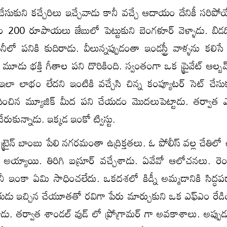
సెట్ చేసుకుని కచ్చేరిలు ఇచ్చేవాడు కానీ వచ్చే ఆదాయం దేనికీ సరిపో
 200 రూపాయలు జేబులో పెట్టుకుని బెంగళూర్ వెళ్ళాడు. బిడ
పెనీలో పనికి కుదిరాడు. వీలున్నప్పుడంతా ఇండస్ట్రీ వాళ్ళను కలిస
 మూడు భక్తి గీతాల పని దొరికింది. స్వంతంగా ఒక ప్రైవేట్ ఆల్బ
లా లాభం లేదని ఇంటికి వచ్చేసి చిన్న కంప్యూటర్ సెట్ చేసుకున
ంధించిన మ్యూజిక్ మీద పని చేయడం మొదలుపెట్టాడు. తర్వాత
రుకున్నాడు. ఇక్కడ ఇంకో ట్విస్టు.
జే ట్రైన్ బాంబు పేలి నగరమంతా ఉద్రిక్తతలు. ఓ పోలీస్ వల్ల చేతిలో 
అయ్యాయి. తిరిగి బస్రూర్ వచ్చేశాడు. ఏవేవో ఆలోచనలు. రెం
ానీ ఇంకా ఏమి సాధించలేదు. ఒకదశలో కిడ్నీ అమ్మడానికి సిద్ధపడ
డు ఇచ్చిన చేయూతతో రవిగా పేరు మార్చుకుని ఒక ఎఫ్ఎం రే
రాడు. తర్వాత శాండల్ వుడ్ లో ప్రోగ్రామర్ గా అవకాశాలు. అప్పు