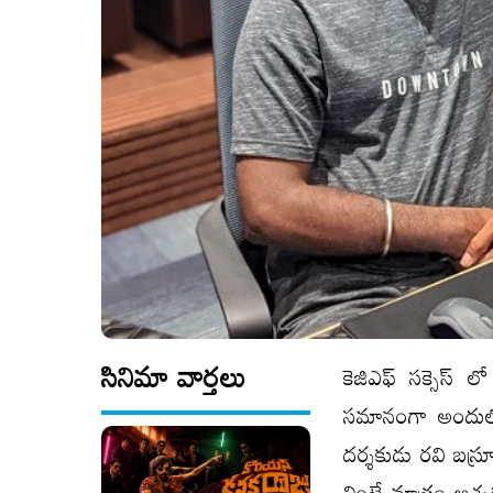
సినిమా వార్తలు
కెజిఎఫ్ సక్సెస్
సమానంగా అందులో 
దర్శకుడు రవి బస్
వింటే మాత్రం ఆశ్చ