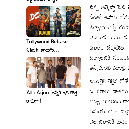
చిన్న ఆర్కెస్ట్రా 
దీంతో ఉపాధి కోసం
శిల్పాలు చెక్కే కం
చేసేవాడు. ఓ రెండు
Tollywood Release
ఫలితం దక్కలేదు. ఇ
Clash: నాలుగు
టెక్నాలజీకి సంబ
సినిమాలు..ఒకేసారి..ఎందుకో?
ఇస్తామంటే ముంబై చే
ముంబైకి వెళ్లిన రో
పరికరాలు నాశనం 
Allu Arjun: బన్నీకి ఇది కొత్త
అప్పు మిగిలింది క
కాదుగా!
సమయంలో ఓ మిత్రు
వేల జీతానికి కుది