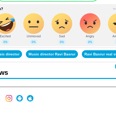
ic director
Music director Ravi Basrur
Ravi Basrur real s
ews