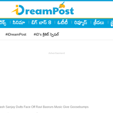
ిక్స్
సినిమా
బిగ్ బాస్ 8
ఓటీటీ
రివ్యూస్
క్రీడలు
క
#iDreamPost
#iD's క్రికెట్ స్పెషల్
 Yash Sanjay Dutts Face Off Ravi Basrurs Music Give Goosebumps