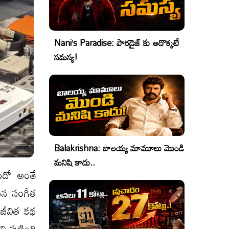
Nani’s Paradise: పారడైజ్ కు అదొక్కటే
సమస్య!
Balakrishna: బాలయ్య మామూలు మొండి
మనిషి కాదు..
ుందో అంతే
మైన సంగీత
 జీవిత కథ
పుట్టింది