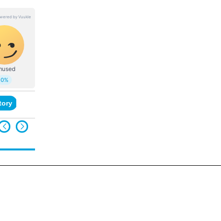
tory
salaar music director