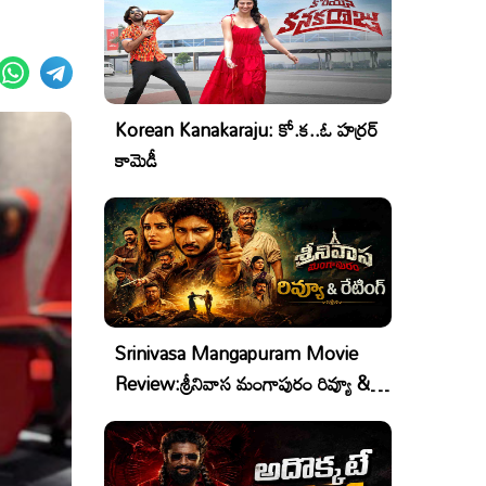
Korean Kanakaraju: కో.క..ఓ హర్రర్
కామెడీ
Srinivasa Mangapuram Movie
Review:శ్రీనివాస మంగాపురం రివ్యూ &
రేటింగ్