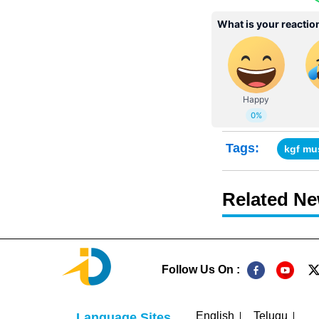
Tags:
kgf mus
Related N
Follow Us On :
English
Telugu
Language Sites