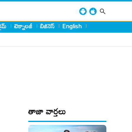
్రైమ్
టెక్నాలజీ
బిజినెస్
English
తాజా వార్తలు