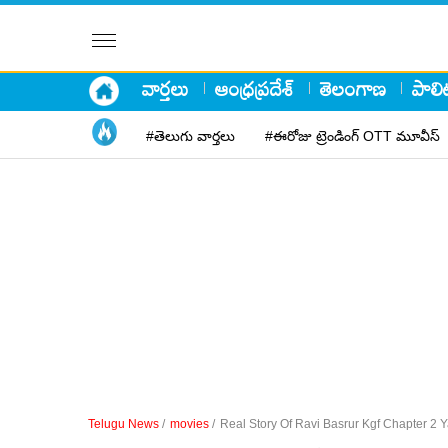
వార్తలు
ఆంధ్రప్రదేశ్
తెలంగాణ
పాలిట
#తెలుగు వార్తలు
#ఈరోజు ట్రెండింగ్ OTT మూవీస్
Telugu News
/
movies
/
Real Story Of Ravi Basrur Kgf Chapter 2