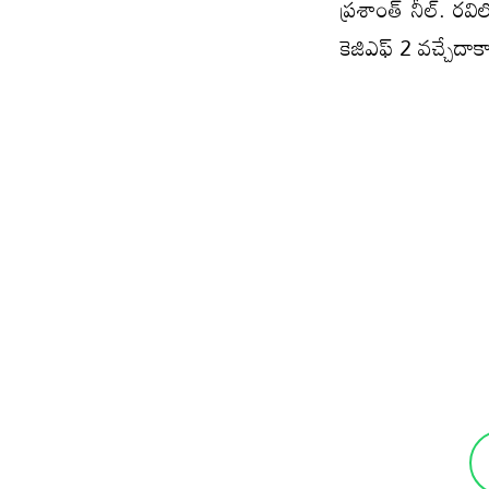
ప్రశాంత్ నీల్. రవ
కెజిఎఫ్ 2 వచ్చేదాకా