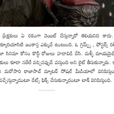
్రేక్షకులు ఏ రకంగా వెయిట్ చేస్తున్నారో తెలియనిది కాదు. 
ూరియాసిటి ఇంకాస్త ఎక్కువే ఉంటుంది. ఓ గ్లిమ్ప్స్ , పోస్టర్స్ రిల
ూ సినిమా కోసం కొద్దీ రోజులు హడావిడి చేసి. మళ్ళీ మాయమ
ేక్షకులు కూడా సరేలే వచ్చినప్పుడే వస్తుంది అని లైట్ తీసుకున్నారు.
చి మరోసారి రాజాసాబ్ మ్యాటర్ సోషల్ మీడియాలో వినిపిస్తు
చేస్తున్నాడంటూ డేట్స్ ఫిక్స్ చేసుకున్నారంటూ టాక్ వినిపిస్తుంది.