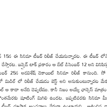
 15న ఈ సినిమా టీజర్ రిలీజ్ చేయనున్నారట. ఈ టీజర్ లో
ల్ చేస్తారట. ఇన్సైడ్ టాక్ ప్రకారం ఆ డేట్ డిసెంబర్ 12 అని వినిపిస్
బర్ 25న అడవిశేష్ డెకాయిట్ సినిమా రిలీజ్ కానుంది. సో బ
 మిడిల్ లో రిలీజ్ చేయడం బెస్ట్ అని అనుకుంటున్నారట మేక
యల్ ఆ కాదా అనేది చెప్పలేము. కానీ నిజం అయ్యే ఛాన్సెస్ మాత్ర
ొంతమేరకు షూటింగ్ మిగిలి ఉందట. ఇప్పటివరకు సినిమా మ
. టీజర్ చూసాక అంచనాలు వేరుగా ఉంటాయని.. ఆశించిన దా