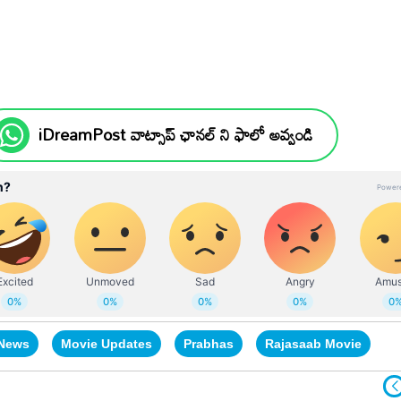
iDreamPost వాట్సాప్ ఛానల్ ని ఫాలో అవ్వండి
 News
Movie Updates
Prabhas
Rajasaab Movie