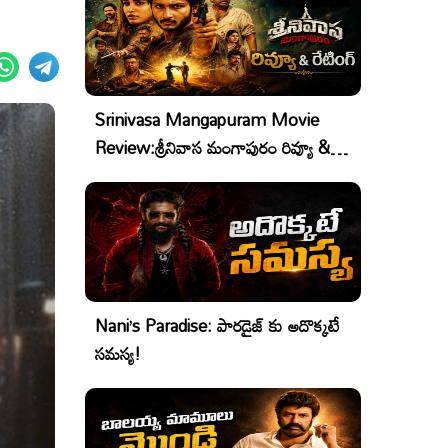
Srinivasa Mangapuram Movie
Review:శ్రీనివాస మంగాపురం రివ్యూ &
రేటింగ్
Nani’s Paradise: పారడైజ్ కు అదొక్కటే
సమస్య!