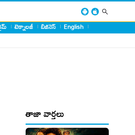
్రైమ్
టెక్నాలజీ
బిజినెస్
English
తాజా వార్తలు