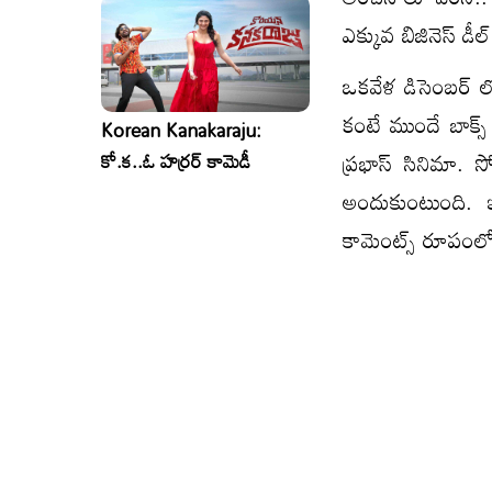
ఎక్కువ బిజినెస్ డీ
ఒకవేళ డిసెంబర్ లో
కంటే ముందే బాక్స్
Korean Kanakaraju:
ప్రభాస్ సినిమా. స
కో.క..ఓ హర్రర్ కామెడీ
అందుకుంటుంది. 
కామెంట్స్ రూపంల