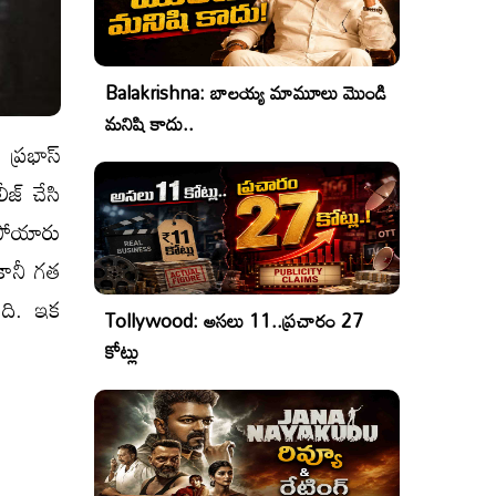
Balakrishna: బాలయ్య మామూలు మొండి
మనిషి కాదు..
ప్రభాస్
ీజ్ చేసి
ైపోయారు
 కానీ గత
ంది. ఇక
Tollywood: అసలు 11..ప్రచారం 27
కోట్లు