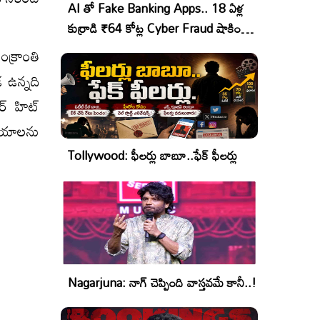
AI తో Fake Banking Apps.. 18 ఏళ్ల
కుర్రాడి ₹64 కోట్ల Cyber Fraud షాకింగ్
ఆపరేషన్!
ంక్రాంతి
 ఉన్నది
టర్ హిట్
ాయాలను
Tollywood: ఫీలర్లు బాబూ..ఫేక్ ఫీలర్లు
Nagarjuna: నాగ్ చెప్పింది వాస్తవమే కానీ..!