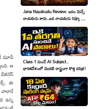
Jana Nayakudu Review: జనం మెచ్చే
నాయకుడు కాదు..జన నాయకుడు రివ్యూ &
రేటింగ్!
నే మూవీ
Class 1 నుంచే AI Subject..
తుంది. ఆ
భారతదేశంలో మొదటి రాష్ట్రంగా కొత్త చరిత్ర!
ిజినెస్
ర్స్. ఈ
ం చాలానే
ీద ఉన్న
నికంటే