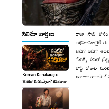
సినిమా వార్తలు
రాజా సాబ్ కోసం ప
అభిమానులకైతే ఈ క్య
అదిగో ఇదిగో అంట
మేకర్స్. దీనితో ప్ర
కొద్దీ రోజుల నుం
Korean Kanakaraju:
తాజాగా రాజాసాబ్ వచ్
‘కనకం’ కురిపిస్తాడా? కనకరాజు