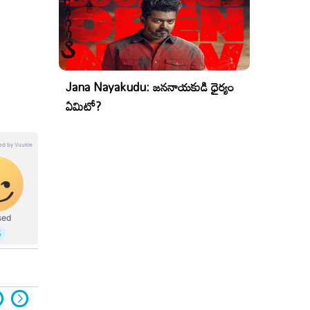
Jana Nayakudu: జననాయకుడి ధైర్యం
ఏమిటో?