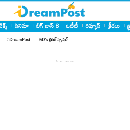
ిక్స్
సినిమా
బిగ్ బాస్ 8
ఓటీటీ
రివ్యూస్
క్రీడలు
క
#iDreamPost
#iD's క్రికెట్ స్పెషల్