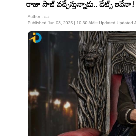
రాజా సాబ్ వచ్చేస్తున్నాడు.. డేట్స్ ఇవేనా!
Author :
sai
Published Jun 03, 2025 | 10:30 AM
⚊
Updated
Updated J