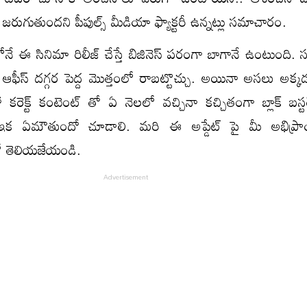
ల్ జరుగుతుందని పీపుల్స్ మీడియా ఫ్యాక్టరీ ఉన్నట్లు సమాచారం.
నే ఈ సినిమా రిలీజ్ చేస్తే బిజినెస్ పరంగా బాగానే ఉంటుంది. స
 ఆఫీస్ దగ్గర పెద్ద మొత్తంలో రాబట్టొచ్చు. అయినా అసలు అక్కడ
ో కరెక్ట్ కంటెంట్ తో ఏ నెలలో వచ్చినా కచ్చితంగా బ్లాక్ బస్
ఇక ఏమౌతుందో చూడాలి. మరి ఈ అప్డేట్ పై మీ అభిప్ర
ో తెలియజేయండి.