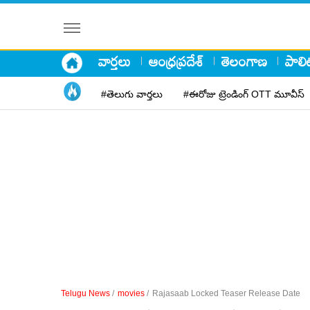
వార్తలు
ఆంధ్రప్రదేశ్
తెలంగాణ
పాలిట
#తెలుగు వార్తలు
#ఈరోజు ట్రెండింగ్ OTT మూవీస్
Telugu News
/
movies
/
Rajasaab Locked Teaser Release Date