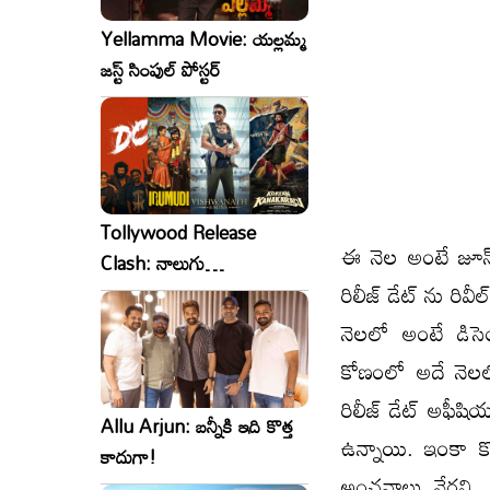
Yellamma Movie: యల్లమ్మ
జస్ట్ సింపుల్ పోస్టర్
Tollywood Release
ఈ నెల అంటే జూన్
Clash: నాలుగు
రిలీజ్ డేట్ ను రివీ
సినిమాలు..ఒకేసారి..ఎందుకో?
నెలలో అంటే డిసెం
కోణంలో అదే నెలలో
రిలీజ్ డేట్ అఫీషి
Allu Arjun: బన్నీకి ఇది కొత్త
ఉన్నాయి. ఇంకా క
కాదుగా!
అంచనాలు వేరని.