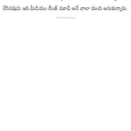
చేసినపుడు ఇది మీడియం రేంజ్ మూవీ అనే చాలా మంది అనుకున్నారు.