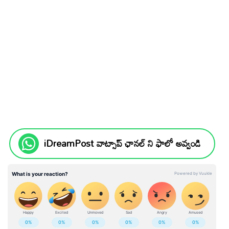
iDreamPost వాట్సాప్ ఛానల్ ని ఫాలో అవ్వండి