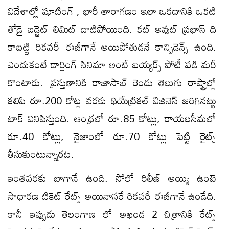
విదేశాల్లో షూటింగ్ , భారీ తారాగణం ఇలా ఒకదానికి ఒకటి
తోడై బడ్జెట్ లిమిట్ దాటిపోయింది. కట్ అవుట్ ప్రభాస్ ది
కాబట్టి రికవరీ ఈజీగానే అయిపోతుడనే కాన్ఫిడెన్స్ ఉంది.
ఎందుకంటే డార్లింగ్ సినిమా అంటే బయ్యర్స్ పోటీ పడి మరీ
కొంటారు. ప్రస్తుతానికి రాజాసాబ్ రెండు తెలుగు రాష్ట్రాల్లో
కలిపి రూ.200 కోట్ల వరకు థియేట్రికల్ బిజినెస్ జరిగినట్టు
టాక్ వినిపిస్తుంది. ఆంధ్రలో రూ.85 కోట్లు, రాయలసీమలో
రూ.40 కోట్లు, నైజాంలో రూ.70 కోట్లు పెట్టి రైట్స్
తీసుకుంటున్నారట.
ఇంతవరకు బాగానే ఉంది. సోలో రిలీజ్ అయ్యి ఉంటె
సాధారణ టికెట్ రేట్స్ అయినాసరే రికవరీ ఈజీగానే ఉండేది.
కానీ ఇప్పుడు తెలంగాణ లో అఖండ 2 చిత్రానికి రేట్స్