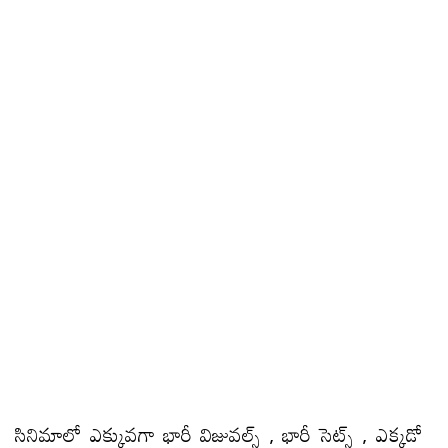
సినిమాలో ఎక్కువగా భారీ విజువల్స్ , భారీ సెట్స్ , ఎక్కడో