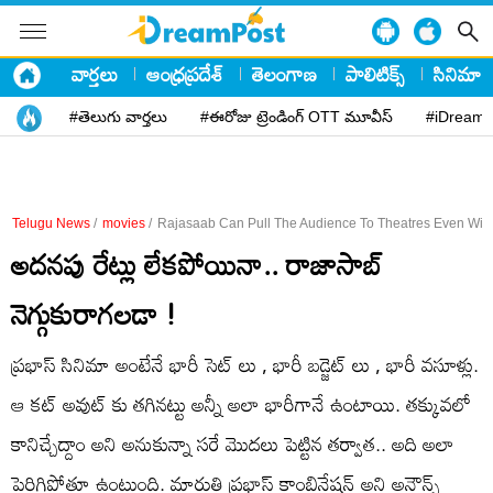
వార్తలు
ఆంధ్రప్రదేశ్
తెలంగాణ
పాలిటిక్స్
సినిమా
#తెలుగు వార్తలు
#ఈరోజు ట్రెండింగ్ OTT మూవీస్
#iDreamP
Telugu News
/
movies
/
Rajasaab Can Pull The Audience To Theatres Even With
అదనపు రేట్లు లేకపోయినా.. రాజాసాబ్
నెగ్గుకురాగలడా !
ప్రభాస్ సినిమా అంటేనే భారీ సెట్ లు , భారీ బడ్జెట్ లు , భారీ వసూళ్లు.
ఆ కట్ అవుట్ కు తగినట్టు అన్నీ అలా భారీగానే ఉంటాయి. తక్కువలో
కానిచ్చేద్దాం అని అనుకున్నా సరే మొదలు పెట్టిన తర్వాత.. అది అలా
పెరిగిపోతూ ఉంటుంది. మారుతి ప్రభాస్ కాంబినేషన్ అని అనౌన్స్