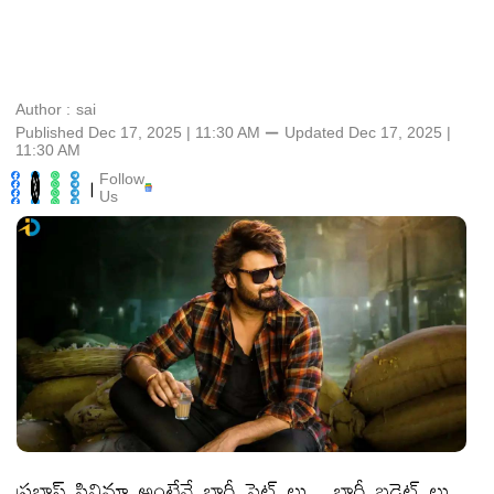
Author :
sai
Published Dec 17, 2025 | 11:30 AM
⚊
Updated
Dec 17, 2025 |
11:30 AM
Follow
|
Us
ప్రభాస్ సినిమా అంటేనే భారీ సెట్ లు , భారీ బడ్జెట్ లు ,