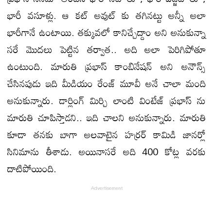
భారీ వసూళ్లు. ఆ కట్ అవుట్ కు తగినట్టు అన్నీ అలా
భారీగానే ఉంటాయి. తక్కువలో కానిచ్చేద్దాం అని అనుకున్నా
సరే మొదలు పెట్టిన తర్వాత.. అది అలా పెరిగిపోతూ
ఉంటుంది. మారుతి ప్రభాస్ కాంబినేషన్ అని అనౌన్స్
చేసినపుడు ఇది మీడియం రేంజ్ మూవీ అనే చాలా మంది
అనుకున్నారు. డార్లింగ్ మిర్చి లాంటి వింటేజ్ ప్రభాస్ ను
మారుతి చూపిస్తాడని.. ఇది చాలని అనుకున్నారు. మారుతి
కూడా తనకు బాగా అలవాటైన హర్రర్ కామిడి జానర్లో
సినిమాను తీశాడు. అయినాసరే అది 400 కోట్ల వరకు
దాటిపోయింది.