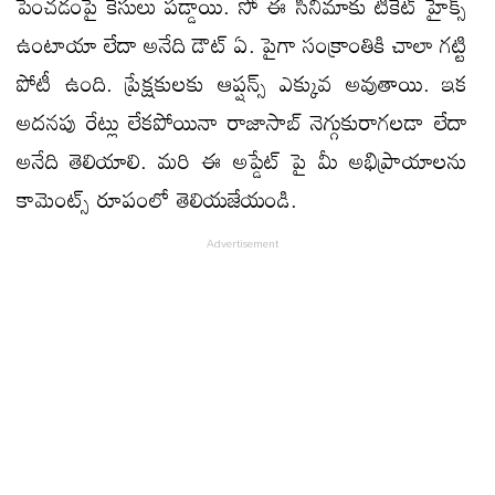
పెంచడంపై కేసులు పడ్డాయి. సో ఈ సినిమాకు టికెట్ హైక్స్
ఉంటాయా లేదా అనేది డౌట్ ఏ. పైగా సంక్రాంతికి చాలా గట్టి
పోటీ ఉంది. ప్రేక్షకులకు ఆప్షన్స్ ఎక్కువ అవుతాయి. ఇక
అదనపు రేట్లు లేకపోయినా రాజాసాబ్ నెగ్గుకురాగలడా లేదా
అనేది తెలియాలి. మరి ఈ అప్డేట్ పై మీ అభిప్రాయాలను
కామెంట్స్ రూపంలో తెలియజేయండి.