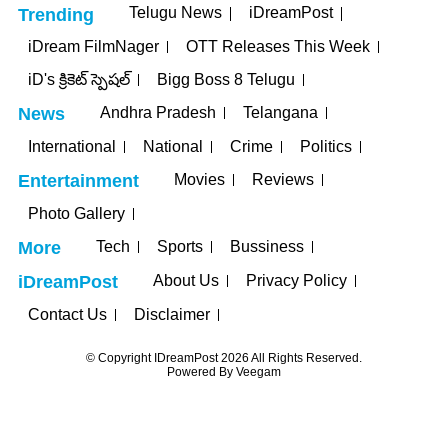
Telugu News
iDreamPost
Trending
iDream FilmNager
OTT Releases This Week
iD's క్రికెట్ స్పెషల్
Bigg Boss 8 Telugu
Andhra Pradesh
Telangana
News
International
National
Crime
Politics
Movies
Reviews
Entertainment
Photo Gallery
Tech
Sports
Bussiness
More
About Us
Privacy Policy
iDreamPost
Contact Us
Disclaimer
© Copyright IDreamPost 2026 All Rights Reserved.
Powered By
Veegam
t
jojobet
grandpashabet
betpark
casibom
iptv satın al
jojobet
casibo