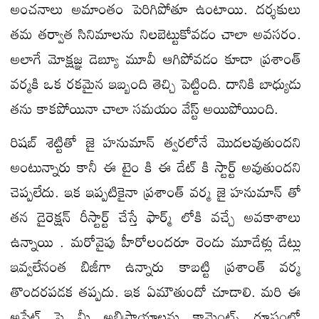
అంచనాలు అమాంతం పెరిగిపోతూ ఉంటాయి. దర్శకులు
తమ తర్వాత సినిమాలను నిలబెట్టుకోవడం చాలా అవసరం.
అలాగే మోక్షజ్ఞ డెబ్యూ మూవీ ఆగిపోవడం కూడా ప్రశాంత్
వర్మకి ఒక రకమైన ఇబ్బంది తెచ్చి పెట్టింది. దానికి బాధ్యుడు
తను కాకపోయినా చాలా సమయం వేస్ట్ అయిపోయింది.
రిషబ్ శెట్టితో జై హనుమాన్ త్వరలోనే మొదలవుతుందని
అంటున్నారు కానీ ఈ టైం కి ఈ డేట్ కి స్టార్ట్ అవుతుందని
చెప్పలేదు. ఇక ఇప్పటికైనా ప్రశాంత్ వర్మ జై హనుమాన్ తో
తన డైరెక్షన్ రీస్టార్ట్ చేస్తే ఫార్మ్ లోకి వచ్చే అవకాశాలు
ఉన్నాయి . మరోవైపు హీరోలందరూ రెండు మూడేళ్లు డేట్లు
ఇవ్వలేనంత బిజీగా ఉన్నారు కాబట్టి ప్రశాంత్ వర్మ
తొందరపడక తప్పదు. ఇక ఏమౌతుందో చూడాలి. మరి ఈ
అప్డేట్ పై మీ అభిప్రాయాలను కామెంట్స్ రూపంలో