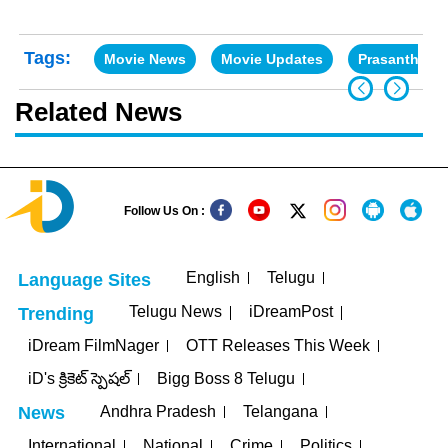
Tags:
Movie News
Movie Updates
Prasanth Va
Related News
Follow Us On :
English
Telugu
Language Sites
Telugu News
iDreamPost
Trending
iDream FilmNager
OTT Releases This Week
iD's క్రికెట్ స్పెషల్
Bigg Boss 8 Telugu
Andhra Pradesh
Telangana
News
International
National
Crime
Politics