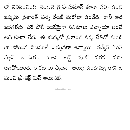
లో వినిపించింది. వెంటనే జై హనుమాన్ కూడా వచ్చి ఉంటె
ఇప్పుడు ప్రశాంత్ వర్మ రేంజ్ మరోలా ఉండేది. కానీ అది
జరగలేదు. సరే పోనీ ఇంకేమైనా సినిమాలు వచ్చాయా అంటే
అది కూడా లేదు. ఈ మధ్యలో ప్రశాంత్ వర్మ చేతిలో నుంచి
జారిపోయిన సినిమాలే ఎక్కువగా ఉన్నాయి. రణ్వీర్ సింగ్
ప్యాన్ ఇండియా మూవీ టెస్ట్ షూట్ వరకు వచ్చి
ఆగిపోయింది. కారణాలు ఏమైనా అయ్యి ఉండొచ్చు కానీ ఓ
మంచి ప్రాజెక్ట్ మిస్ అయినట్లే.