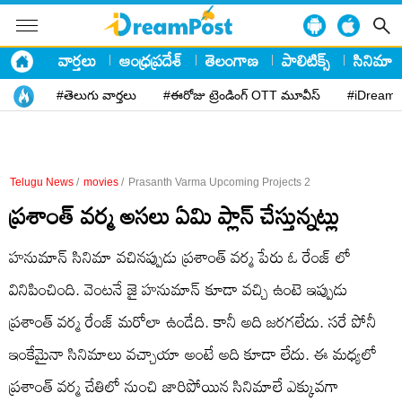
వార్తలు
ఆంధ్రప్రదేశ్
తెలంగాణ
పాలిటిక్స్
సినిమా
#తెలుగు వార్తలు
#ఈరోజు ట్రెండింగ్ OTT మూవీస్
#iDreamP
Telugu News
/
movies
/
Prasanth Varma Upcoming Projects 2
ప్రశాంత్ వర్మ అసలు ఏమి ప్లాన్ చేస్తున్నట్లు
హనుమాన్ సినిమా వచినప్పుడు ప్రశాంత్ వర్మ పేరు ఓ రేంజ్ లో
వినిపించింది. వెంటనే జై హనుమాన్ కూడా వచ్చి ఉంటె ఇప్పుడు
ప్రశాంత్ వర్మ రేంజ్ మరోలా ఉండేది. కానీ అది జరగలేదు. సరే పోనీ
ఇంకేమైనా సినిమాలు వచ్చాయా అంటే అది కూడా లేదు. ఈ మధ్యలో
ప్రశాంత్ వర్మ చేతిలో నుంచి జారిపోయిన సినిమాలే ఎక్కువగా