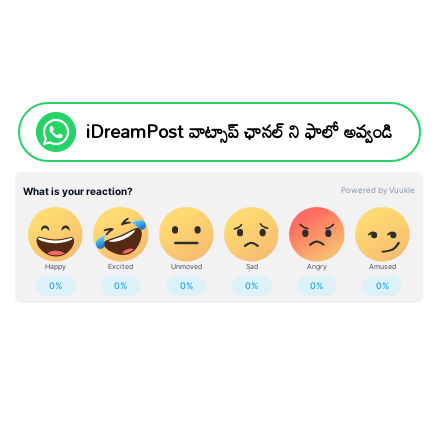
iDreamPost వాట్సాప్ ఛానల్ ని ఫాలో అవ్వండి