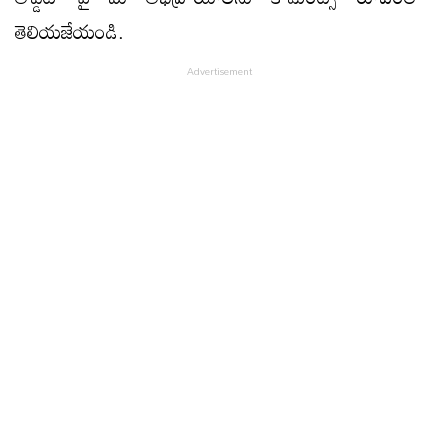
తెలియజేయండి.