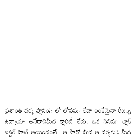
ప్రశాంత్ వర్మ ప్లానింగ్ లో లోపమా లేదా ఇంకేమైనా రీజన్స్
ఉన్నాయా అనేదానిమీద క్లారిటీ లేదు. ఒక సినిమా బ్లాక్
బస్టర్ హిట్ అయిందంటే.. ఆ హీరో మీద ఆ దర్శకుడి మీద