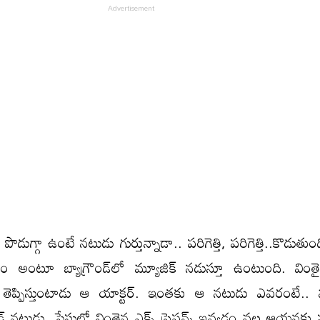
డుగ్గా ఉంటే నటుడు గుర్తున్నాడా.. పరిగెత్తి, పరిగెత్తి..కొడుతు
గం అంటూ బ్యాగ్రౌండ్‌లో మ్యూజిక్ నడుస్తూ ఉంటుంది. వింతై
వులు తెప్పిస్తుంటాడు ఆ యాక్టర్. ఇంతకు ఆ నటుడు ఎవరంటే..
్ నటుడు. ఫేసులో వింతైన ఎక్స్ ప్రెషన్స్ ఇవ్వడం వల్ల ఆయనకు 