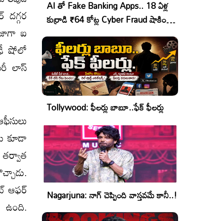
AI తో Fake Banking Apps.. 18 ఏళ్ల
్ దగ్గర
కుర్రాడి ₹64 కోట్ల Cyber Fraud షాకింగ్
తాజాగా ఐ
ఆపరేషన్!
ఢీ షోలో
ొరీ లాస్
Tollywood: ఫీలర్లు బాబూ..ఫేక్ ఫీలర్లు
ఆఫీసులు
ేను కూడా
 తర్వాత
ొచ్చాడు.
ేట్ ఆఫర్
Nagarjuna: నాగ్ చెప్పింది వాస్తవమే కానీ..!
ి ఉంది.