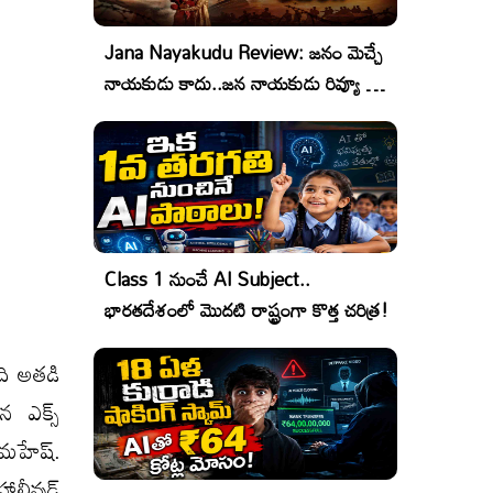
Jana Nayakudu Review: జనం మెచ్చే
నాయకుడు కాదు..జన నాయకుడు రివ్యూ &
రేటింగ్!
Class 1 నుంచే AI Subject..
భారతదేశంలో మొదటి రాష్ట్రంగా కొత్త చరిత్ర!
ంది అతడి
న ఎక్స్
 మహేష్.
హాలీవుడ్