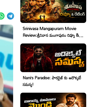
Srinivasa Mangapuram Movie
Review:శ్రీనివాస మంగాపురం రివ్యూ &
రేటింగ్
Nani’s Paradise: పారడైజ్ కు అదొక్కటే
సమస్య!