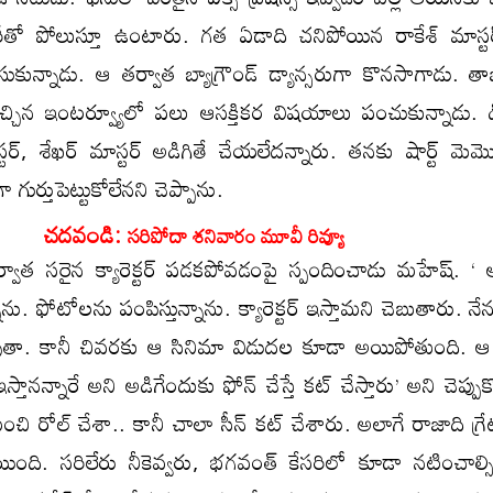
ారీతో పోలుస్తూ ఉంటారు. గత ఏడాది చనిపోయిన రాకేశ్ మాస్టర
 తీసుకున్నాడు. ఆ తర్వాత బ్యాగ్రౌండ్ డ్యాన్సరుగా కొనసాగాడు. 
 ఇచ్చిన ఇంటర్వ్యూలో పలు ఆసక్తికర విషయాలు పంచుకున్నాడు. 
్టర్, శేఖర్ మాస్టర్ అడిగితే చేయలేదన్నారు. తనకు షార్ట్ మెమ
గా గుర్తుపెట్టుకోలేనని చెప్పాను.
చదవండి:
సరిపోదా శనివారం మూవీ రివ్యూ
వాత సరైన క్యారెక్టర్ పడకపోవడంపై స్పందించాడు మహేష్. ‘ 
ాను. ఫోటోలను పంపిస్తున్నాను. క్యారెక్టర్ ఇస్తామని చెబుతారు. న
ీలవుతా. కానీ చివరకు ఆ సినిమా విడుదల కూడా అయిపోతుంది. ఆ
ఇస్తానన్నారే అని అడిగేందుకు ఫోన్ చేస్తే కట్ చేస్తారు’ అని చెప్పుక
ంచి రోల్ చేశా.. కానీ చాలా సీన్ కట్ చేశారు. అలాగే రాజాది గ్ర
పోయింది. సరిలేరు నీకెవ్వరు, భగవంత్ కేసరిలో కూడా నటించాల్స