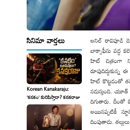
సినిమా వార్తలు
అనిల్ రావిపూడి డ
బాక్సాఫీసు వద్ద కలె
హిట్ చిత్రంగా న
రూపుదిద్దుకున్న ఈ
హిట్ కొట్టడంతో తమ
Korean Kanakaraju:
నడుస్తుంది. యూత్ ల
‘కనకం’ కురిపిస్తాడా? కనకరాజు
దిగుతారు. దీంతో 
అయినప్పటికీ స్టూ
దింపుతాడు. తల్లుల