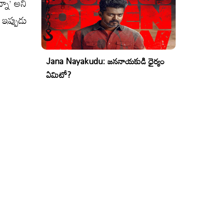
్నా’ అని
 ఇప్పుడు
Jana Nayakudu: జననాయకుడి ధైర్యం
ఏమిటో?