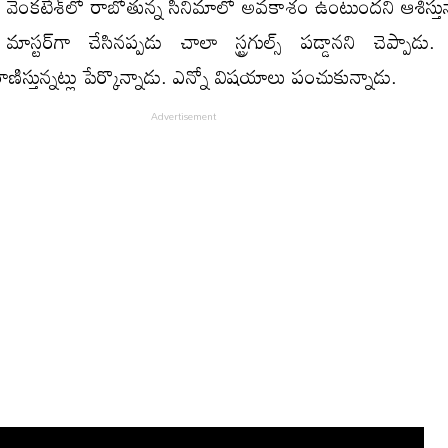
ు వెంకటేశ్‌లో రాబోతున్న సినిమాలో అవకాశం ఉంటుందని ఆశిస్తున
్ మాస్టర్‌గా చేసినప్పడు చాలా స్ట్రగుల్స్ పడ్డానని చెప్పాడు.
ాణిస్తున్నట్లు పేర్కొన్నాడు. ఎన్నో విషయాలు పంచుకున్నాడు.