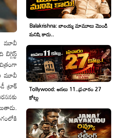
Balakrishna: బాలయ్య మామూలు మొండి
మనిషి కాదు..
 ఈ మూవీ
గ్గెస్ట్
ిత్రంగా
. ఈ మూవీ
 ట్రాక్
Tollywood: అసలు 11..ప్రచారం 27
 నిరసనకు
కోట్లు
బుతాడు.
ంగంలోకి