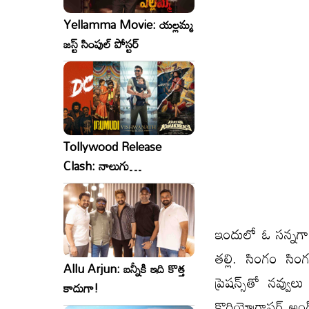
Yellamma Movie: యల్లమ్మ
జస్ట్ సింపుల్ పోస్టర్
Tollywood Release
Clash: నాలుగు
సినిమాలు..ఒకేసారి..ఎందుకో?
ఇందులో ఓ సన్నగా పొ
తల్లి. సింగం సిం
Allu Arjun: బన్నీకి ఇది కొత్త
ప్రెషన్స్‌తో నవ్
కాదుగా!
కొరియోగ్రాఫర్ అండ