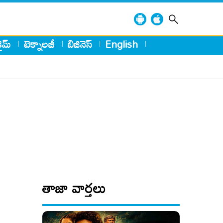
్రైమ్
టెక్నాలజీ
బిజినెస్
English
తాజా వార్తలు