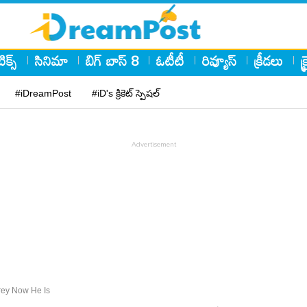
ిక్స్
సినిమా
బిగ్ బాస్ 8
ఓటీటీ
రివ్యూస్
క్రీడలు
క
#iDreamPost
#iD's క్రికెట్ స్పెషల్
rey Now He Is