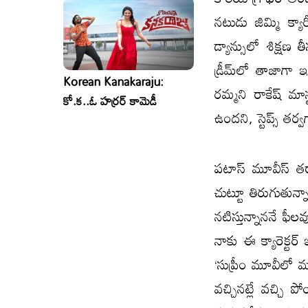
నటుడు జిమ్మి క్య
డ్యాన్సులో శిక్షణ
డ్రీమ్‌లో తాజాగా
Korean Kanakaraju:
రమ్మని రాకేష్ మాస
కో.క..ఓ హర్రర్ కామెడీ
ఉందని, స్టెప్స్ తర్వ
పటాస్ మూవీస్ తర్
చుట్టూ తిరుగుతున్న
నటిస్తున్నాననే ఫ
నాకు ఈ క్యారెక్టర్ 
‘సుప్రీం మూవీలో మ
వచ్చినట్లే వచ్చి 