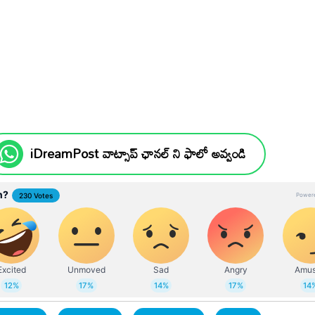
iDreamPost వాట్సాప్ ఛానల్ ని ఫాలో అవ్వండి