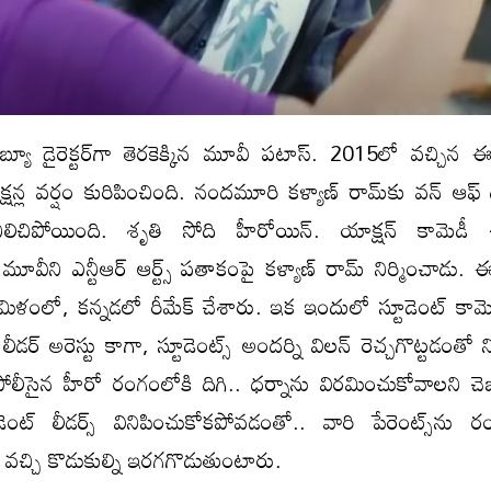
ెబ్యూ డైరెక్టర్‌గా తెరకెక్కిన మూవీ పటాస్. 2015లో వచ్చిన
క్షన్ల వర్షం కురిపించింది. నందమూరి కళ్యాణ్ రామ్‌కు వన్ ఆఫ్ ది బి
ిలిచిపోయింది. శృతి సోది హీరోయిన్. యాక్షన్ కామెడీ చ
 మూవీని ఎన్టీఆర్ ఆర్ట్స్ పతాకంపై కళ్యాణ్ రామ్ నిర్మించాడు
ిళంలో, కన్నడలో రీమేక్ చేశారు. ఇక ఇందులో స్టూడెంట్ కామెడీ
ీడర్ అరెస్టు కాగా, స్టూడెంట్స్ అందర్ని విలన్ రెచ్చగొట్టడంతో
పోలీసైన హీరో రంగంలోకి దిగి.. ధర్నాను విరమించుకోవాలని చె
డెంట్ లీడర్స్ వినిపించుకోకపోవడంతో.. వారి పేరెంట్స్‌ను ర
ు వచ్చి కొడుకుల్ని ఇరగగొడుతుంటారు.