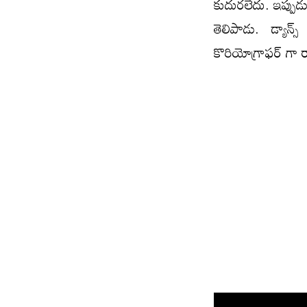
కుదురలేదు. ఇప్పుడ
తెలిపాడు. డ్యాన్స
కొరియోగ్రాఫర్ గా ర