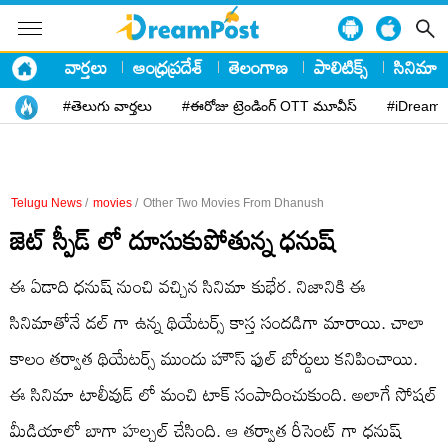
వార్తలు
ఆంధ్రప్రదేశ్
తెలంగాణ
పాలిటిక్స్
సినిమా
#తెలుగు వార్తలు
#ఈరోజు ట్రెండింగ్ OTT మూవీస్
#iDreamP
Telugu News
/
movies
/
Other Two Movies From Dhanush
జెట్ స్పీడ్ లో దూసుకుపోతున్న ధనుష్
ఈ ఏడాది ధనుష్ నుంచి వచ్చిన సినిమా కుభేర. నిజానికి ఈ
సినిమాతోనే డల్ గా ఉన్న థియేటర్స్ కాస్త సందడిగా మారాయి. చాలా
కాలం తర్వాత థియేటర్స్ ముందు హౌస్ ఫుల్ బోర్డులు కనిపించాయి.
ఈ సినిమా టాలీవుడ్ లో మంచి టాక్ సంపాదించుకుంది. అలాగే సోషల్
మీడియాలో బాగా హల్చల్ చేసింది. ఆ తర్వాత రీసెంట్ గా ధనుష్