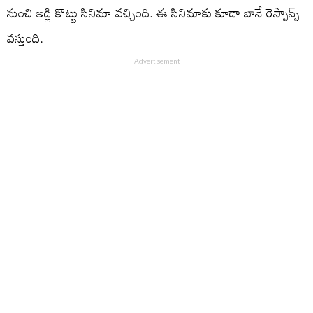
నుంచి ఇడ్లి కొట్టు సినిమా వచ్చింది. ఈ సినిమాకు కూడా బానే రెస్పాన్స్
వస్తుంది.