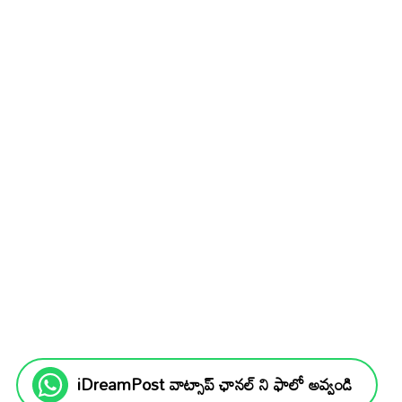
iDreamPost వాట్సాప్ ఛానల్ ని ఫాలో అవ్వండి