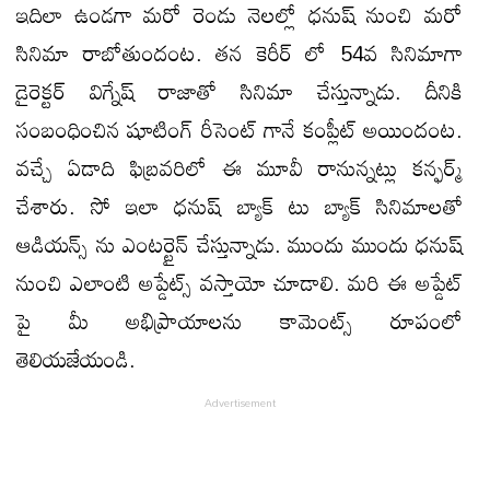
ఇదిలా ఉండగా మరో రెండు నెలల్లో ధనుష్ నుంచి మరో
సినిమా రాబోతుందంట. తన కెరీర్ లో 54వ సినిమాగా
డైరెక్టర్ విగ్నేష్ రాజాతో సినిమా చేస్తున్నాడు. దీనికి
సంబంధించిన షూటింగ్ రీసెంట్ గానే కంప్లీట్ అయిందంట.
వచ్చే ఏడాది ఫిబ్రవరిలో ఈ మూవీ రానున్నట్లు కన్ఫర్మ్
చేశారు. సో ఇలా ధనుష్ బ్యాక్ టు బ్యాక్ సినిమాలతో
ఆడియన్స్ ను ఎంటర్టైన్ చేస్తున్నాడు. ముందు ముందు ధనుష్
నుంచి ఎలాంటి అప్డేట్స్ వస్తాయో చూడాలి. మరి ఈ అప్డేట్
పై మీ అభిప్రాయాలను కామెంట్స్ రూపంలో
తెలియజేయండి.