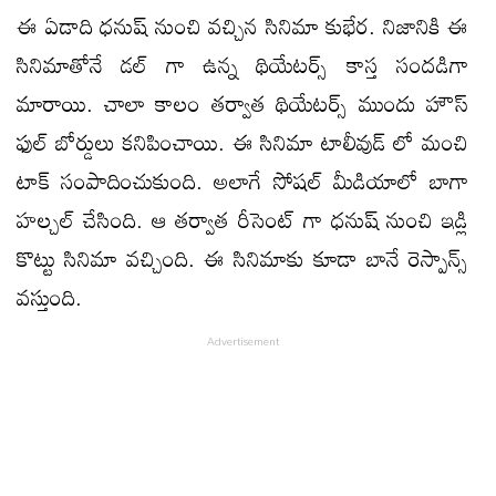
ఈ ఏడాది ధనుష్ నుంచి వచ్చిన సినిమా కుభేర. నిజానికి ఈ
సినిమాతోనే డల్ గా ఉన్న థియేటర్స్ కాస్త సందడిగా
మారాయి. చాలా కాలం తర్వాత థియేటర్స్ ముందు హౌస్
ఫుల్ బోర్డులు కనిపించాయి. ఈ సినిమా టాలీవుడ్ లో మంచి
టాక్ సంపాదించుకుంది. అలాగే సోషల్ మీడియాలో బాగా
హల్చల్ చేసింది. ఆ తర్వాత రీసెంట్ గా ధనుష్ నుంచి ఇడ్లి
కొట్టు సినిమా వచ్చింది. ఈ సినిమాకు కూడా బానే రెస్పాన్స్
వస్తుంది.