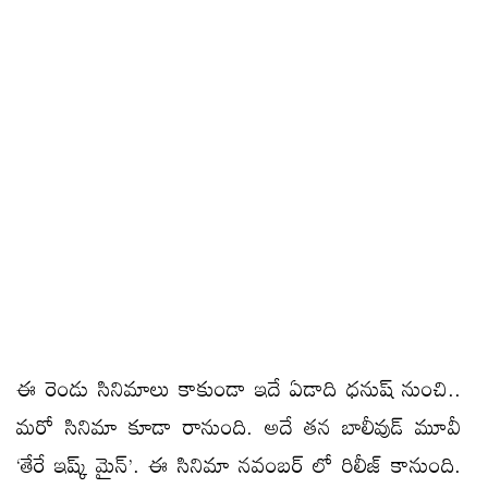
ఈ రెండు సినిమాలు కాకుండా ఇదే ఏడాది ధనుష్ నుంచి..
మరో సినిమా కూడా రానుంది. అదే తన బాలీవుడ్ మూవీ
‘తేరే ఇష్క్ మైన్’. ఈ సినిమా నవంబర్ లో రిలీజ్ కానుంది.