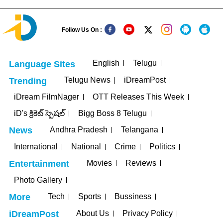
Follow Us On :
English
Telugu
Language Sites
Telugu News
iDreamPost
Trending
iDream FilmNager
OTT Releases This Week
iD's క్రికెట్ స్పెషల్
Bigg Boss 8 Telugu
Andhra Pradesh
Telangana
News
International
National
Crime
Politics
Movies
Reviews
Entertainment
Photo Gallery
Tech
Sports
Bussiness
More
About Us
Privacy Policy
iDreamPost