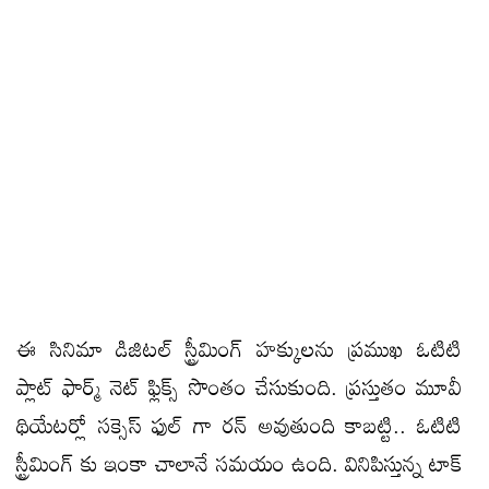
ఈ సినిమా డిజిటల్ స్ట్రీమింగ్ హక్కులను ప్రముఖ ఓటిటి
ప్లాట్ ఫార్మ్ నెట్ ఫ్లిక్స్ సొంతం చేసుకుంది. ప్రస్తుతం మూవీ
థియేటర్లో సక్సెస్ ఫుల్ గా రన్ అవుతుంది కాబట్టి.. ఓటిటి
స్ట్రీమింగ్ కు ఇంకా చాలానే సమయం ఉంది. వినిపిస్తున్న టాక్