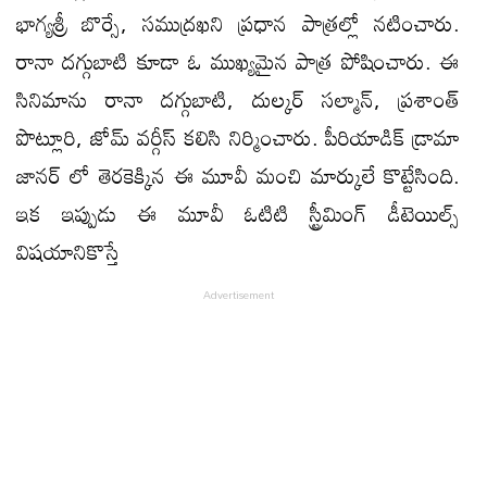
భాగ్యశ్రీ బొర్సే, సముద్రఖని ప్రధాన పాత్రల్లో నటించారు.
రానా దగ్గుబాటి కూడా ఓ ముఖ్యమైన పాత్ర పోషించారు. ఈ
సినిమాను రానా దగ్గుబాటి, దుల్కర్ సల్మాన్, ప్రశాంత్
పొట్లూరి, జోమ్ వర్గీస్ కలిసి నిర్మించారు. పీరియాడిక్ డ్రామా
జానర్ లో తెరకెక్కిన ఈ మూవీ మంచి మార్కులే కొట్టేసింది.
ఇక ఇప్పుడు ఈ మూవీ ఓటిటి స్ట్రీమింగ్ డీటెయిల్స్
విషయానికొస్తే