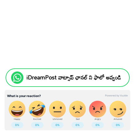
iDreamPost వాట్సాప్ ఛానల్ ని ఫాలో అవ్వండి