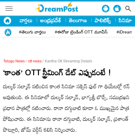
వార్తలు
ఆంధ్రప్రదేశ్
తెలంగాణ
పాలిటిక్స్
సినిమా
#తెలుగు వార్తలు
#ఈరోజు ట్రెండింగ్ OTT మూవీస్
#iDreamP
Telugu News
/
ott news
/
Kantha Ott Streaming Details
‘కాంత’ OTT స్ట్రీమింగ్ డేట్ ఎప్పుడంటే !
దుల్కర్ సల్మాన్ నటించిన కాంత సినిమా సక్సెస్ ఫుల్ గా థియేటర్లో రన్
అవుతుంది. ఈ సినిమాలో దుల్కర్ సల్మాన్, భాగ్యశ్రీ బొర్సే, సముద్రఖని
ప్రధాన పాత్రల్లో నటించారు. రానా దగ్గుబాటి కూడా ఓ ముఖ్యమైన పాత్ర
పోషించారు. ఈ సినిమాను రానా దగ్గుబాటి, దుల్కర్ సల్మాన్, ప్రశాంత్
పొట్లూరి, జోమ్ వర్గీస్ కలిసి నిర్మించారు.