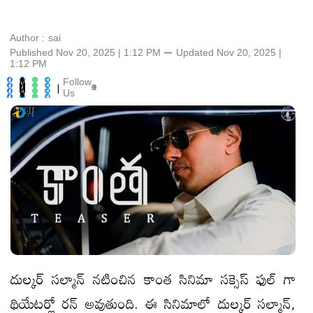
Author :
sai
Published Nov 20, 2025 | 1:12 PM
⚊
Updated
Nov 20, 2025 |
1:12 PM
Follow
|
Us
దుల్కర్ సల్మాన్ నటించిన కాంత సినిమా సక్సెస్ ఫుల్ గా
థియేటర్లో రన్ అవుతుంది. ఈ సినిమాలో దుల్కర్ సల్మాన్,