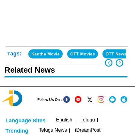
Tags:
Kantha Movie
OTT Movies
OTT News
Related News
Follow Us On :
English
Telugu
Language Sites
Telugu News
iDreamPost
Trending