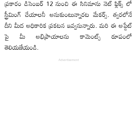
ప్రకారం డిసెంబర్ 12 నుంచి ఈ సినిమాను నెట్ ఫ్లిక్స్ లో
స్ట్రీమింగ్ చేయాలనీ అనుకుంటున్నారట మేకర్స్. త్వరలోనే
దీని మీద అధికారిక ప్రకటన ఇవ్వనున్నారు. మరి ఈ అప్డేట్
పై మీ అభిప్రాయాలను కామెంట్స్ రూపంలో
తెలియజేయండి.