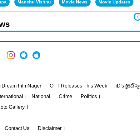
ppa
Manchu Vishnu
Movie News
Movie Updates
ews
iDream FilmNager
OTT Releases This Week
iD's క్రికెట్ స్
ternational
National
Crime
Politics
oto Gallery
Contact Us
Disclaimer