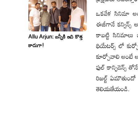
ఒకవేళ సినిమా అ
ఈజీగానే కన్విన్స
కాబట్టి సినిమాలు
Allu Arjun: బన్నీకి ఇది కొత్త
థియేటర్స్ లో కుర్
కాదుగా!
కూర్చోవాలి అంటే అ
ఫుల్ కాన్ఫిడెన్స్
రిజల్ట్ ఏమౌతుంద
తెలియజేయండి.