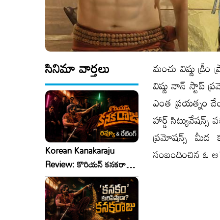
సినిమా వార్తలు
మంచు విష్ణు డ్రీం 
విష్ణు నాన్ స్టాప
ఎంత ప్రయత్నం చేయా
హార్డ్ సిట్యువేషన్
ప్రమోషన్స్ మీద 
Korean Kanakaraju
సంబందించిన ఓ అప్డ
Review: కొరియన్ కనకరాజు
రివ్యూ & రేటింగ్!