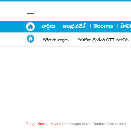
వార్తలు
ఆంధ్రప్రదేశ్
తెలంగాణ
పాలిట
#తెలుగు వార్తలు
#ఈరోజు ట్రెండింగ్ OTT మూవీస్
Telugu News
/
movies
/
Kannappa Movie Runtime Discussions