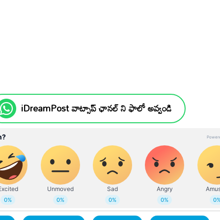
iDreamPost వాట్సాప్ ఛానల్ ని ఫాలో అవ్వండి