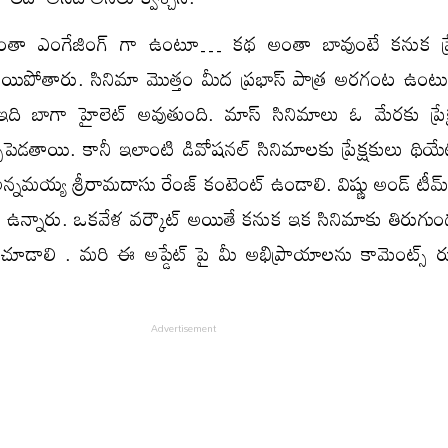
ంతా ఎంగేజింగ్ గా ఉంటూ… కథ అంతా బావుంటే కనుక ప్రేక
్ అయిపోతారు. సినిమా మొత్తం మీద ప్రభాస్ పాత్ర అరగంట ఉం
 ఇది బాగా హైలెట్ అవుతుంది. మాస్ సినిమాలు ఓ మేరకు ప్రేక
చోపెడతాయి. కానీ ఇలాంటి డివోషనల్ సినిమాలకు ప్రేక్షకులు థియే
న్నమయ్య శ్రీరామదాసు రేంజ్ కంటెంట్ ఉండాలి. విష్ణు అండ్ టీమ
 తోనే ఉన్నారు. ఒకవేళ వర్కౌట్ అయితే కనుక ఇక సినిమాకు తిరుగ
ో చూడాలి . మరి ఈ అప్డేట్ పై మీ అభిప్రాయాలను కామెంట్స్