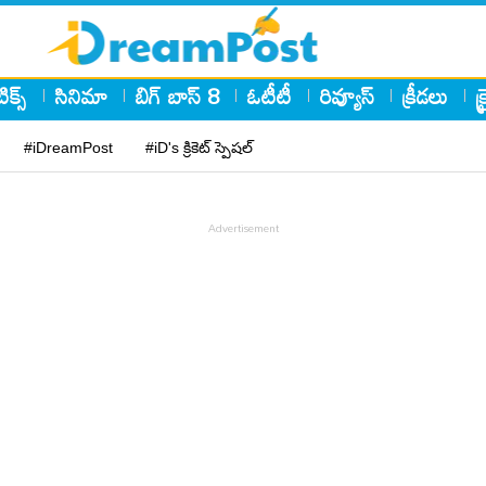
ిక్స్
సినిమా
బిగ్ బాస్ 8
ఓటీటీ
రివ్యూస్
క్రీడలు
క
#iDreamPost
#iD's క్రికెట్ స్పెషల్