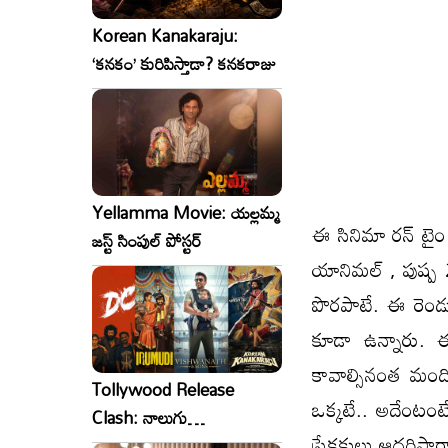
Korean Kanakaraju:
‘కనకం’ కురిపిస్తాడా? కనకరాజు
Yellamma Movie: యల్లమ్మ
ఈ సినిమా రన్ టైం
జస్ట్ సింపుల్ పోస్టర్
యానిమల్ , పుష్ప 
పొరపాటే. ఈ రెండు 
కూడా ఉన్నారు. ఈ
కావాల్సినంత మంది
Tollywood Release
ఒక్కటే.. అదేంటంటే
Clash: నాలుగు
ప్రేక్షకులు ఆదరిస్త
సినిమాలు..ఒకేసారి..ఎందుకో?