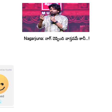
Nagarjuna: నాగ్ చెప్పింది వాస్తవమే కానీ..!