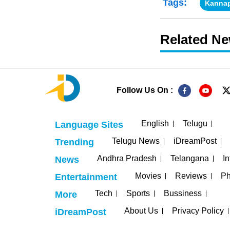
Tags:
Kanna
Related N
Follow Us On :
English
Telugu
Language Sites
Telugu News
iDreamPost
Trending
Andhra Pradesh
Telangana
In
News
Movies
Reviews
Ph
Entertainment
Tech
Sports
Bussiness
More
About Us
Privacy Policy
iDreamPost