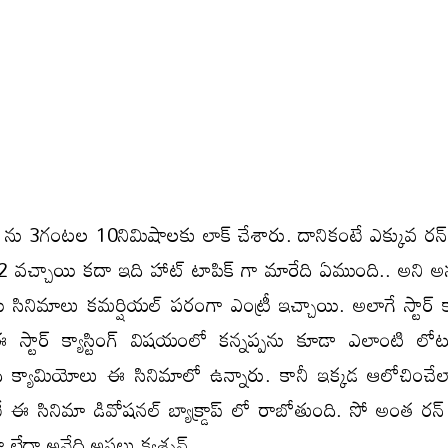
 ను 3గంటల 10నిమిషాలకు లాక్ చేశారు. దానికంటే ఎక్కువ రన్
2 వచ్చాయి కదా ఇది హాట్ టాపిక్ గా మారేది ఏముంది.. అని అ
సినిమాలు కమర్షియల్ పరంగా ఎంట్రీ ఇచ్చాయి. అలాగే స్టార్ క్యార
 స్టార్ క్యాస్టింగ్ విషయంలో కన్నప్పను కూడా ఎలాంటి లోట
 క్యామియోలు ఈ సినిమాలో ఉన్నారు. కానీ ఇక్కడ ఆలోచించేలా
 ఈ సినిమా డివోషనల్ బ్యాక్డ్రాప్ లో రాబోతుంది. సో అంత రన్
ారా లేదా అనేది అసలు క్వశ్చన్.