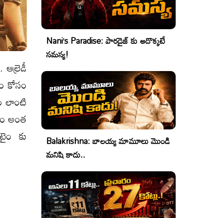
Nani’s Paradise: పారడైజ్ కు అదొక్కటే
సమస్య!
 ఆల్రెడీ
వడం కోసం
ం లాంటి
 టీం అంత
 టైం కు
Balakrishna: బాలయ్య మామూలు మొండి
మనిషి కాదు..