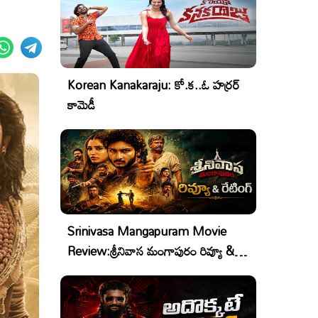
Korean Kanakaraju: కో.క..ఓ హర్రర్
కామెడీ
Srinivasa Mangapuram Movie
Review:శ్రీనివాస మంగాపురం రివ్యూ &
రేటింగ్