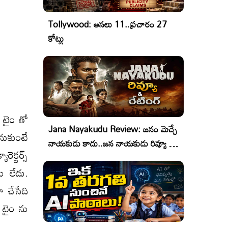
Tollywood: అసలు 11..ప్రచారం 27
కోట్లు
 టైం తో
Jana Nayakudu Review: జనం మెచ్చే
నుకుంటే
నాయకుడు కాదు..జన నాయకుడు రివ్యూ &
ెక్టర్స్
రేటింగ్!
ు లేదు.
 చేసేది
 టైం ను