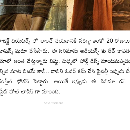
ప్రాజెక్ట్ థియేటర్స్ లో లాంఛ్ చేయడానికి సరిగ్గా ఇంకో 20 రోజులు.
్ ప్రమోషన్స్ షురూ చేసేసాడు. ఈ సినిమాను ఆడియన్స్ కు రీచ్ కా
లో అంత చేస్తున్నాడు విష్ణు. మధ్యలో హార్డ్ డిస్క్ మాయమవ్వడ
స్ వచ్చిన మాట నిజమే కానీ.. దానిని ఓవర్ కమ్ చేసి ఫైనల్లీ ఇప్పుడు
కంప్లీట్ ఫోకస్ పెట్టారు. అయితే ఇప్పుడు ఈ సినిమా రన్
ేట్ హాట్ టాపిక్ గా మారింది.