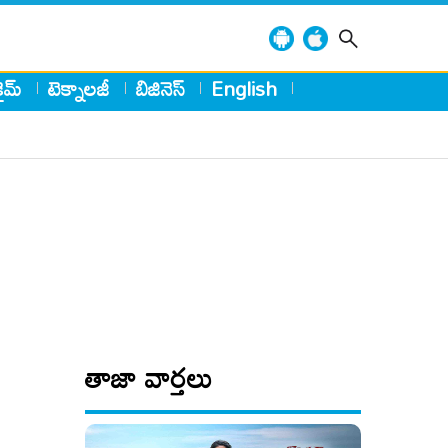
్రైమ్
టెక్నాలజీ
బిజినెస్
English
తాజా వార్తలు