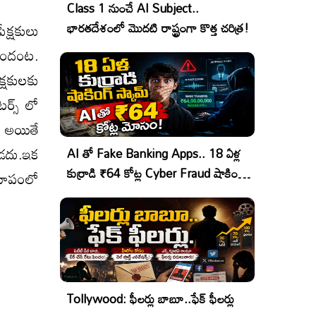
Class 1 నుంచే AI Subject..
్షకులు
భారతదేశంలో మొదటి రాష్ట్రంగా కొత్త చరిత్ర!
టుందంట.
్షకులకు
టర్స్ లో
్ అయితే
ుండదు.ఇక
AI తో Fake Banking Apps.. 18 ఏళ్ల
కుర్రాడి ₹64 కోట్ల Cyber Fraud షాకింగ్
 రూపంలో
ఆపరేషన్!
Tollywood: ఫీలర్లు బాబూ..ఫేక్ ఫీలర్లు