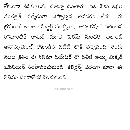
లేకుండా సినిమాలను చూస్తూ ఉంటారు. ఇక ప్రేమ కథల
సంగతైతే ప్రత్యేకంగా చెప్పాల్సిన అవసరం లేదు. ఈ
క్రమంలో తాజాగా సిద్దార్ద్ మల్హోత్రా , జాన్వీ కపూర్ నటించిన
రొమాంటిక్ కామిడి మూవీ ‘పరమ్ సుందరి’ ఎలాంటి
అనౌన్సుమెంట్ లేకుండిన ఓటిటి లోకి వచ్చేసింది. రెండు
నెలల క్రితం ఈ సినిమా థియేటర్ లో రిలీజ్ అయ్యి మిక్సెడ్
ఒపీనియన్ సంపాదించుకుంది. కలెక్షన్స్ పరంగా కూడా ఈ
సినిమా పరవాలేదనిపించుకుంది.