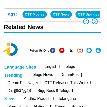
Tags:
OTT Movies
OTT News
OTT Updates
Related News
Follow Us On :
English
Telugu
Language Sites
Telugu News
iDreamPost
Trending
iDream FilmNager
OTT Releases This Week
iD's క్రికెట్ స్పెషల్
Bigg Boss 8 Telugu
Andhra Pradesh
Telangana
News
International
National
Crime
Politics