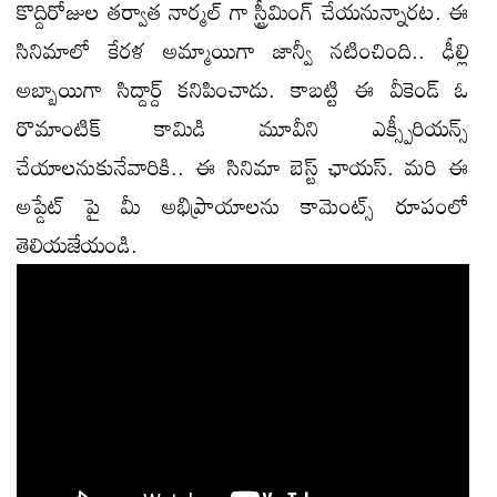
కొద్దిరోజుల తర్వాత నార్మల్ గా స్ట్రీమింగ్ చేయనున్నారట. ఈ
సినిమాలో కేరళ అమ్మాయిగా జాన్వీ నటించింది.. ఢీల్లి
అబ్బాయిగా సిద్దార్ద్ కనిపించాడు. కాబట్టి ఈ వీకెండ్ ఓ
రొమాంటిక్ కామిడి మూవీని ఎక్స్పీరియన్స్
చేయాలనుకునేవారికి.. ఈ సినిమా బెస్ట్ ఛాయస్. మరి ఈ
అప్డేట్ పై మీ అభిప్రాయాలను కామెంట్స్ రూపంలో
తెలియజేయండి.