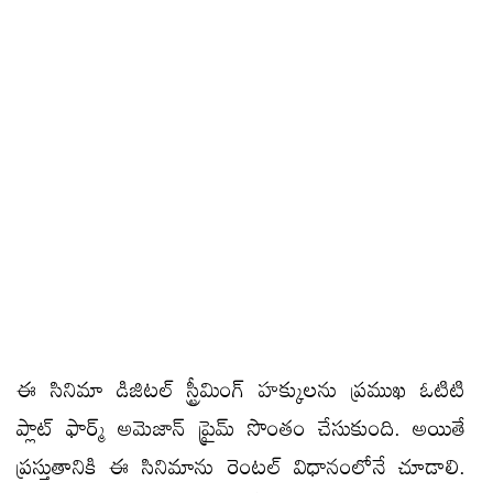
ఈ సినిమా డిజిటల్ స్ట్రీమింగ్ హక్కులను ప్రముఖ ఓటిటి
ప్లాట్ ఫార్మ్ అమెజాన్ ప్రైమ్ సొంతం చేసుకుంది. అయితే
ప్రస్తుతానికి ఈ సినిమాను రెంటల్ విధానంలోనే చూడాలి.