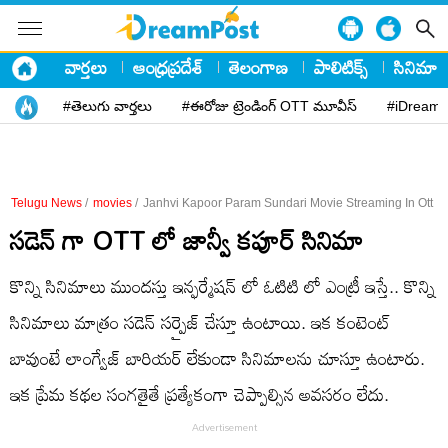
వార్తలు
ఆంధ్రప్రదేశ్
తెలంగాణ
పాలిటిక్స్
సినిమా
#తెలుగు వార్తలు
#ఈరోజు ట్రెండింగ్ OTT మూవీస్
#iDreamP
Telugu News
/
movies
/
Janhvi Kapoor Param Sundari Movie Streaming In Ott
సడెన్ గా OTT లో జాన్వీ కపూర్ సినిమా
కొన్ని సినిమాలు ముందస్తు ఇన్ఫర్మేషన్ లో ఓటిటి లో ఎంట్రీ ఇస్తే.. కొన్ని
సినిమాలు మాత్రం సడెన్ సర్ప్రైజ్ చేస్తూ ఉంటాయి. ఇక కంటెంట్
బావుంటే లాంగ్వేజ్ బారియర్ లేకుండా సినిమాలను చూస్తూ ఉంటారు.
ఇక ప్రేమ కథల సంగతైతే ప్రత్యేకంగా చెప్పాల్సిన అవసరం లేదు.