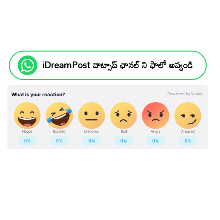
iDreamPost వాట్సాప్ ఛానల్ ని ఫాలో అవ్వండి