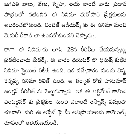
జగపతి బాబు, వేణు, స్నేహ, లయ లాంటి వారు ప్రధాన
పాత్రలలో నటించిన ఈ సినిమా మరోసారి ప్రేక్షకులను
అలరించబోతుంది. వింటేజ్ ఆడియన్స్ కు ఈ సినిమా మంచి
మెమరీ రీకాల్ లా ఉండబోతుందని చెప్పొచ్చు.
కాగా ఈ సినిమాను జూన్ 28న రీరిలీజ్ చేయనున్నట్లు
ప్రకటించారు మేకర్స్. ఈ వారం థియేటర్ లో ధనుష్ కుభేర
సినిమా స్ట్రెయిట్ రిలీజ్ ఉంది. ఇక వచ్చేవారం మంచు విష్ణు
కన్నప్ప సినిమా రిలీజ్ ఉంది. ఆ తర్వాత రోజే హనుమాన్
జంక్షన్ రీరిలీజ్ ను పెట్టుకున్నారు. ఇక ఈ అల్టిమేట్ కామిడి
ఎంటర్టైనర్ కు ప్రేక్షకుల నుంచి ఎలాంటి రెస్పాన్స్ వస్తుందో
చూడాలి. మరి ఈ అప్డేట్ పై మీ అభిప్రాయాలను కామెంట్స్
రూపంలో తెలియజేయండి.