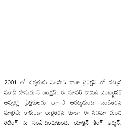
2001 లో దర్శకుడు మోహన్ రాజా డైరెక్షన్ లో వచ్చిన
మూవీ హనుమాన్ జంక్షన్. ఈ సూపర్ కామిడి ఎంటర్టైనర్
అప్పట్లో ప్రేక్షకులను బాగానే ఆకట్టుకుంది. వెండితెరపై
మాత్రమే కాకుండా బుల్లితెరపై కూడా ఈ సినిమా మంచి
రేటింగ్ ను సంపాదించుకుంది. యాక్షన్ కింగ్ అర్జున్,