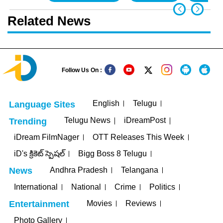
Related News
Follow Us On :
English
Telugu
Language Sites
Telugu News
iDreamPost
Trending
iDream FilmNager
OTT Releases This Week
iD's క్రికెట్ స్పెషల్
Bigg Boss 8 Telugu
Andhra Pradesh
Telangana
News
International
National
Crime
Politics
Movies
Reviews
Entertainment
Photo Gallery