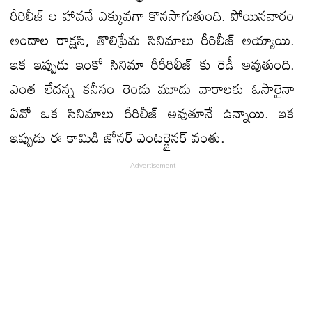
రీరిలీజ్ ల హావనే ఎక్కువగా కొనసాగుతుంది. పోయినవారం
అందాల రాక్షసి, తొలిప్రేమ సినిమాలు రీరిలీజ్ అయ్యాయి.
ఇక ఇప్పుడు ఇంకో సినిమా రీరీరిలీజ్ కు రెడీ అవుతుంది.
ఎంత లేదన్న కనీసం రెండు మూడు వారాలకు ఓసారైనా
ఏవో ఒక సినిమాలు రీరిలీజ్ అవుతూనే ఉన్నాయి. ఇక
ఇప్పుడు ఈ కామిడి జోనర్ ఎంటర్టైనర్ వంతు.