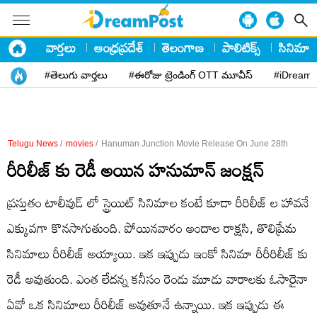
వార్తలు
ఆంధ్రప్రదేశ్
తెలంగాణ
పాలిటిక్స్
సినిమా
#తెలుగు వార్తలు
#ఈరోజు ట్రెండింగ్ OTT మూవీస్
#iDreamP
Telugu News
/
movies
/
Hanuman Junction Movie Release On June 28th
రీరిలీజ్ కు రెడీ అయిన హనుమాన్ జంక్షన్
ప్రస్తుతం టాలీవుడ్ లో స్ట్రెయిట్ సినిమాల కంటే కూడా రీరిలీజ్ ల హావనే
ఎక్కువగా కొనసాగుతుంది. పోయినవారం అందాల రాక్షసి, తొలిప్రేమ
సినిమాలు రీరిలీజ్ అయ్యాయి. ఇక ఇప్పుడు ఇంకో సినిమా రీరీరిలీజ్ కు
రెడీ అవుతుంది. ఎంత లేదన్న కనీసం రెండు మూడు వారాలకు ఓసారైనా
ఏవో ఒక సినిమాలు రీరిలీజ్ అవుతూనే ఉన్నాయి. ఇక ఇప్పుడు ఈ