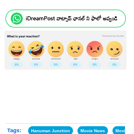
iDreamPost వాట్సాప్ ఛానల్ ని ఫాలో అవ్వండి
Tags:
Hanuman Junction
Movie News
Movie U