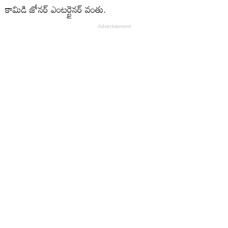
కామిడి జోనర్ ఎంటర్టైనర్ వంతు.