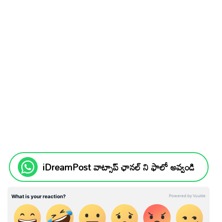
iDreamPost వాట్సాప్ ఛానల్ ని ఫాలో అవ్వండి