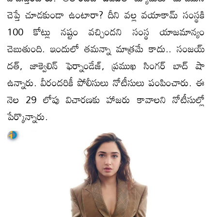
చెప్తే చూడకుండా ఉంటారా? దీని వల్ల వయాకామ్ సంస్థకి
100 కోట్లు నష్టం వచ్చిందని సంస్థ యాజమాన్యం
చెబుతుంది. ఇందులో తమన్నా మాత్రమే కాదు.. సంజయ్
దత్, జాక్వెలిన్ ఫెర్నాండేజ్, ప్రముఖ సింగర్ బాద్ షా
ఉన్నారు. వీరందరికీ పోలీసులు నోటీసులు పంపించారు. ఈ
నెల 29 లోపు విచారణకు హాజరు కావాలని నోటీసుల్లో
పేర్కొన్నారు.