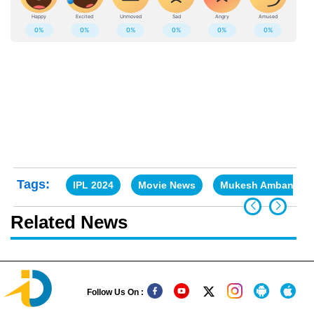
Tags:
IPL 2024
Movie News
Mukesh Ambani
Related News
Follow Us On :