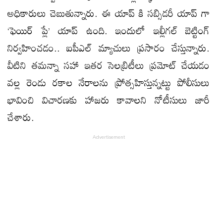
అధికారులు చెబుతున్నారు. ఈ యాప్ కి సబ్సిడరీ యాప్ గా
‘ఫెయిర్ ప్లే’ యాప్ ఉంది. ఇందులో ఇల్లీగల్ బెట్టింగ్
నిర్వహించడం.. ఐపీఎల్ మ్యాచులు ప్రసారం చేస్తున్నారు.
వీటిని తమన్నా సహా ఇతర సెలబ్రిటీలు ప్రమోట్ చేయడం
వల్ల రెండు రకాల నేరాలను ప్రోత్సహిస్తున్నట్టు పోలీసులు
భావించి విచారణకు హాజరు కావాలని నోటీసులు జారీ
చేశారు.