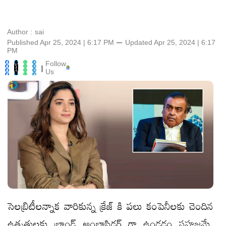
Author :
sai
Published Apr 25, 2024 | 6:17 PM
⚊
Updated
Apr 25, 2024 | 6:17
PM
Follow
|
Us
సెలబ్రిటీలన్నాక వారికున్న క్రేజ్ కి పలు కంపెనీలకు చెందిన
ఉత్పత్తులకు బ్రాండ్ అంబాసిడర్ గా ఉండడం సహజమే.