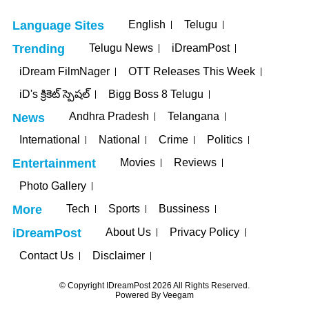
English
Telugu
Language Sites
Telugu News
iDreamPost
Trending
iDream FilmNager
OTT Releases This Week
iD's క్రికెట్ స్పెషల్
Bigg Boss 8 Telugu
Andhra Pradesh
Telangana
News
International
National
Crime
Politics
Movies
Reviews
Entertainment
Photo Gallery
Tech
Sports
Bussiness
More
About Us
Privacy Policy
iDreamPost
Contact Us
Disclaimer
© Copyright IDreamPost 2026 All Rights Reserved.
Powered By
Veegam