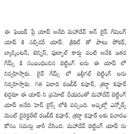
ఈ ఫెయిర్ ప్లే యాప్ అనేది మహాదేవ్ ఆన్ లైన్ గేమింగ్
యాప్ కి సబ్సిడరీ యాప్. క్రికెట్ తో పాటు పోకర్,
బ్యాడ్మింటన్, టెన్నిస్, ఫుట్బాల్ కార్డు వంటి అనేక ఇతర
గేమ్స్ కి సంబంధించిన బెట్టింగ్ లను ఈ యాప్ లో
నిర్వహిస్తారు. లైవ్ గేమ్స్ లో ఇల్లీగల్ బెట్టింగ్ లను
నిర్వహిస్తారు. గత ఏడాది రణబీర్ కపూర్, శ్రద్ధా కపూర్
లిద్దరూ ఈ యాప్ ని ప్రమోట్ చేయడంతో మహాదేవ్ బెట్టింగ్
యాప్ అనేది హెడ్ లైన్స్ లోకి వచ్చింది. అప్పట్లో ఎన్ఫోర్స్
మెంట్ డైరెక్టరేట్ రణబీర్ కపూర్, శ్రద్దా కపూర్ లకు విచారణ
కోసం సమన్లు జారీ చేసింది. మహాదేవ్ బెట్టింగ్ యాప్ ను