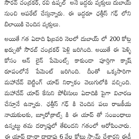
సౌరవ్ చంద్రకర్, రవి ఉప్పల్ అనే ఇద్దరు వ్యక్తులు దుబాయ్
నుంచి ఆపరేట్ చేస్తున్నారు. ఈ ఇద్దరూ ఛత్తీస్ గఢ్ లోని
బిలాయికి చెందిన వ్యక్తులు.
అయితే గత ఏడాది ఫిబ్రవరి నెలలో దుబాయ్ లో 200 కోట్ల
ఖర్చుతో సౌరబ్ చంద్రకర్ పెళ్లి జరిగింది. అయితే ఈ పెళ్ళి
కోసం ఆన్ లైన్ పేమెంట్స్ కాకుండా పూర్తిగా క్యాష్
రూపంలోనే పేమెంట్ జరిగింది. దీంతో ఒక్కసారిగా
మహాదేవ్ బెట్టింగ్ యాప్ నిర్వాకం వెలుగులోకి వచ్చింది.
మహాదేవ్ యాప్ కేసుని పోలీసులు ఏడాదికి పైగా విచారణ
చేస్తూనే ఉన్నారు. ఛత్తీస్ గఢ్ కి చెందిన పలు రాజకీయ
నాయకులకు, బ్యూరోక్రాట్స్ కి ఈ యాప్ తో సంబంధాలు
ఉన్నట్టు తమ దర్యాప్తులో తేలిందని గతంలో ఆరోపించారు.
ఈ యాప్ ద్వారా దాదాపు 6 వేల కోట్లు స్కామ్ చేశారని ఈడీ