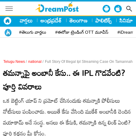
వార్తలు
ఆంధ్రప్రదేశ్
తెలంగాణ
పాలిటిక్స్
సినిమా
#తెలుగు వార్తలు
#ఈరోజు ట్రెండింగ్ OTT మూవీస్
#iDreamP
Telugu News
/
national
/
Full Story Of Illegal Ipl Streaming Case On Tamannah B
తమన్నాపై అంబానీ కేసు.. ఈ IPL గొడవేంటి?
పూర్తి వివరాలు
ఒక బెట్టింగ్ యాప్ ని ప్రమోట్ చేసినందుకు తమన్నాకి పోలీసులు
నోటీసులు పంపించారు. అయితే కేసు వేసింది ముకేశ్ అంబానీకి చెందిన
వయాకామ్ అనే సంస్థ. అసలు ఈ కేసుకి, తమన్నాకి ఉన్న లింక్ ఏంటి?
పూర్తి కథనం మీ కోసం.