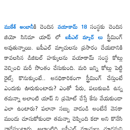
కి చెందిన
సంస్థకు చెందిన
ముకేశ్ అంబానీ
వయాకామ్ 18
జియో సినిమా యాప్ లో
స్ట్రీమింగ్
ఐపీఎల్ మ్యాచ్ లు
అవుతున్నాయి. ఐపీఎల్ మ్యాచులను ప్రసారం చేయడానికి
కావలసిన డిజిటల్ హక్కులను వయాకామ్ సంస్థ కోట్లు
వెచ్చించి మరీ సొంతం చేసుకుంది. మరి ఇన్ని కోట్లు పెట్టి
రైట్స్ కొనుక్కుంటే.. అనధికారికంగా స్ట్రీమింగ్ చేస్తుంటే
ఎందుకు ఊరుకుంటారు? ఎంతో పేరు, పలుకుబడి ఉన్న
తమన్నా అలాంటి యాప్ ని ప్రమోట్ చేస్తే కేసు వేయకుండా
ఎలా ఉంటారు? పలానా సబ్బు వాడండి అంటేనే వెనకా
ముందు చూసుకోకుండా తమన్నా చెప్పింది కదా అని కొనేసి
వాడేస్తుంటారు. అలాంటిది ఐపీఎల్ మ్యాచులు చూడమని