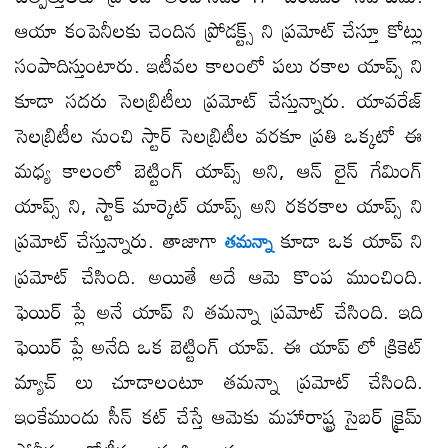
ఆయా కంపెనీలకు చెందిన ప్రోడక్ట్స్ ని ప్రమోట్ చేస్తూ కోట్లు
సంపాదిస్తుంటారు. ఇటీవల కాలంలో పలు రకాల యాప్స్ ని
కూడా సదరు సెలబ్రిటీలు ప్రమోట్ చేస్తున్నారు. యావరేజ్
సెలబ్రిటీల నుంచి స్టార్ సెలబ్రిటీల వరకూ ప్రతి ఒక్కటో ఈ
మధ్య కాలంలో బెట్టింగ్ యాప్స్ అని, ఆన్ లైన్ గేమింగ్
యాప్స్ ని, స్టాక్ మార్కెట్ యాప్స్ అని రకరకాల యాప్స్ ని
ప్రమోట్ చేస్తున్నారు. తాజాగా
కూడా ఒక యాప్ ని
తమన్నా
ప్రమోట్ చేసింది. అయితే అదే ఆమె కొంప ముంచింది.
ఫెయిర్ ప్లే అనే యాప్ ని తమన్నా ప్రమోట్ చేసింది. ఇది
ఫెయిర్ ప్లే అనేది ఒక బెట్టింగ్ యాప్. ఈ యాప్ లో క్రికెట్
మ్యాచ్ లు చూడాలంటూ తమన్నా ప్రమోట్ చేసింది.
ఇంకేముందు సీన్ కట్ చేస్తే ఆమెకు మహారాష్ట్ర సైబర్ క్రైమ్