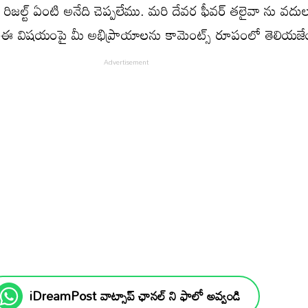
ు రిజల్ట్ ఏంటి అనేది చెప్పలేము. మరి దేవర ఫీవర్ తలైవా ను వద
ి ఈ విషయంపై మీ అభిప్రాయాలను కామెంట్స్ రూపంలో తెలియజ
iDreamPost వాట్సాప్ ఛానల్ ని ఫాలో అవ్వండి