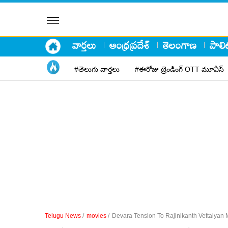
వార్తలు
ఆంధ్రప్రదేశ్
తెలంగాణ
పాలిట
#తెలుగు వార్తలు
#ఈరోజు ట్రెండింగ్ OTT మూవీస్
Telugu News
/
movies
/
Devara Tension To Rajinikanth Vettaiyan 