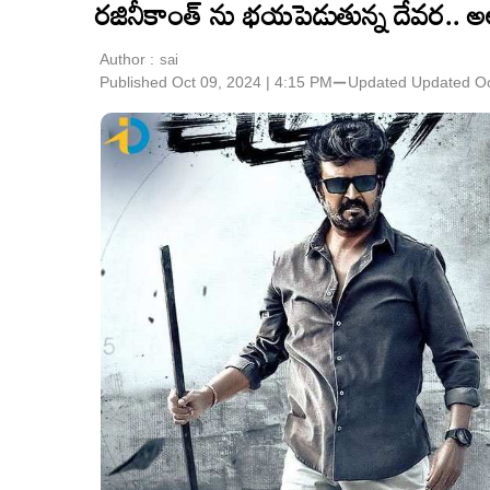
రజినీకాంత్ ను భయపెడుతున్న దేవర.. అల
Author :
sai
Published Oct 09, 2024 | 4:15 PM
⚊
Updated
Updated Oc