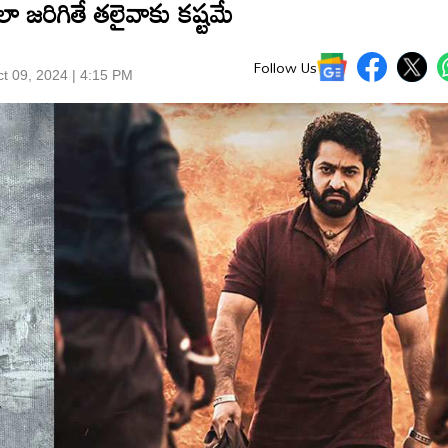
ా జరిగితే తలైవాకు కష్టమే
Follow Us
t 09, 2024 | 4:15 PM