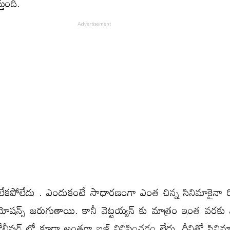
తుంది.
ేకపోలేదు . ఎందుకంటే సాధారణంగా ఎంత చిన్న సినిమాకైనా రి
మోషన్స్ జరుగుతాయి. కానీ వెట్టయ్యన్‌ కు మాత్రం ఇంత వరకు
లీవుడ్ లో కూడా అంతగా బజ్ వినిపించడం లేదు. దీనితో సినిమాల