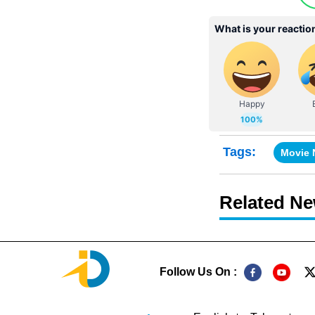
Tags:
Movie
Related N
Follow Us On :