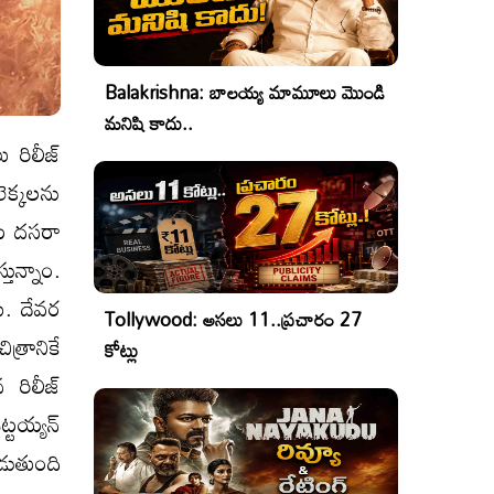
Balakrishna: బాలయ్య మామూలు మొండి
మనిషి కాదు..
 రిలీజ్
లెక్కలను
వేట దసరా
ున్నాం.
ు. దేవర
Tollywood: అసలు 11..ప్రచారం 27
్రానికే
కోట్లు
 రిలీజ్
టయ్యన్‌
డుతుంది