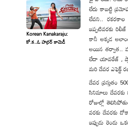
లేదు కాబట్టి ప్రమో
లేవని.. రకరకాల మ
ఇప్పటివరకు రిలీజ్
Korean Kanakaraju:
కానీ అక్కడ అలాంట
కో.క..ఓ హర్రర్ కామెడీ
అయిన తర్వాత.. మూవ
లేదా యావరేజ్ , ప్లా
మరి దేవర ఎఫెక్ట్ 
దేవర ప్రస్తుతం 50
సినిమాలు దేవరకు 
రోజుల్లో తెలిసిపో
వరకు దేవరకు డోకా 
ఇప్పుడు రెండు ఒక