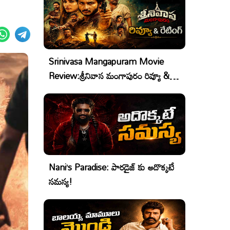
Srinivasa Mangapuram Movie
Review:శ్రీనివాస మంగాపురం రివ్యూ &
రేటింగ్
Nani’s Paradise: పారడైజ్ కు అదొక్కటే
సమస్య!