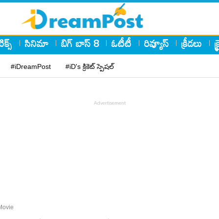
ిక్స్
సినిమా
బిగ్ బాస్ 8
ఓటీటీ
రివ్యూస్
క్రీడలు
క
#iDreamPost
#iD's క్రికెట్ స్పెషల్
Movie