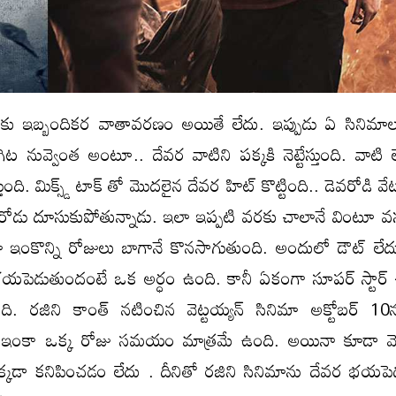
ు ఇబ్బందికర వాతావరణం అయితే లేదు. ఇప్పుడు ఏ సినిమాలు
ట నువ్వెంత అంటూ.. దేవర వాటిని పక్కకి నెట్టేస్తుంది. వాటి 
ుంది. మిక్స్డ్ టాక్ తో మొదలైన దేవర హిట్ కొట్టింది.. డెవరోడి 
ోడు దూసుకుపోతున్నాడు. ఇలా ఇప్పటి వరకు చాలానే వింటూ వస్త
 ఇంకొన్ని రోజులు బాగానే కొనసాగుతుంది. అందులో డౌట్ లేద
భయపెడుతుందంటే ఒక అర్ధం ఉంది. కానీ ఏకంగా సూపర్ స్టార్ చిత
ది. రజిని కాంత్ నటించిన వెట్టయ్యన్‌ సినిమా అక్టోబర్ 10న
జ్ ఇంకా ఒక్క రోజు సమయం మాత్రమే ఉంది. అయినా కూడా వెట్
్కడా కనిపించడం లేదు . దీనితో రజిని సినిమాను దేవర భయపె