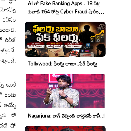
AI తో Fake Banking Apps.. 18 ఏళ్ల
రమోషన్స్
కుర్రాడి ₹64 కోట్ల Cyber Fraud షాకింగ్
. కనీసం
ఆపరేషన్!
 ఉండాలి.
 రిలీజ్
్సిందే.
ల్సిందే.
Tollywood: ఫీలర్లు బాబూ..ఫేక్ ఫీలర్లు
ప్ప ఇంకే
ో రెండు
న్ అయ్యే
ారు. సో
Nagarjuna: నాగ్ చెప్పింది వాస్తవమే కానీ..!
ొదటి షో