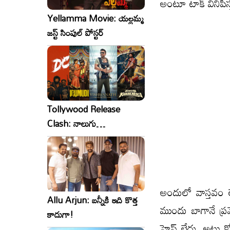
అంటూ టాక్ వినిపిస్
Yellamma Movie: యల్లమ్మ
జస్ట్ సింపుల్ పోస్టర్
Tollywood Release
Clash: నాలుగు
సినిమాలు..ఒకేసారి..ఎందుకో?
అందులో వాస్తవం ల
Allu Arjun: బన్నీకి ఇది కొత్త
ముందు బాగానే ప్ర
కాదుగా!
హైప్ లేదు. అటు కో