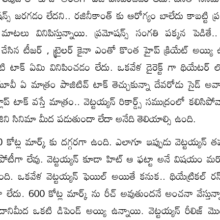
షన్స్ జరగడం లేదని.. రజినీకాంత్ కు ఆరోగ్యం బాలేదు కాబట్టి ప్
ాటలు వినిపిస్తున్నాయి. ప్రమోషన్స్ సంగతి పక్కన పెడితే.
 చేసిన టీజర్ , ట్రైలర్ కైనా ఎంతో కొంత హైప్ క్రియేట్ అయ్యి
ి టాక్ ఏమి వినిపించడం లేదు. ఒకవేళ డైరెక్ట్ గా థియేటర్ లో
ీ ఏ మాత్రం పాజిటివ్ టాక్ తెచ్చుకున్నా దేవరోడు సైడ్ అవ్వాల
ప్ టాక్ వస్తే మాత్రం.. వెట్టయ్యన్‌ రికార్డ్స్ సముద్రంలో కలిసిపోవా
రజిని సినిమా మీద పడుతుందా లేదా అనేది తెలియాల్సి ఉంది.
0 కోట్ల మార్క్ కు దగ్గరగా ఉంది. ఎలాగూ ఇప్పుడు వెట్టయ్యన్‌ త
పోటీగా లేవు. వెట్టయ్యన్‌ కూడా హిట్ ఆ ఫట్టా అనే విషయం మర
తుంది. ఒకవేళ వెట్టయ్యన్‌ ఫెయిల్ అయితే కనుక.. థియేట్రికల్ ర
లేదు. 600 కోట్ల మార్క్ ను రీచ్ అవుతుందనే అంచనా వేస్తున్న
దానిమీద ఒకటి డిపెండ్ అయ్యి ఉన్నాయి. వెట్టయ్యన్‌ రీలిజ్ మ