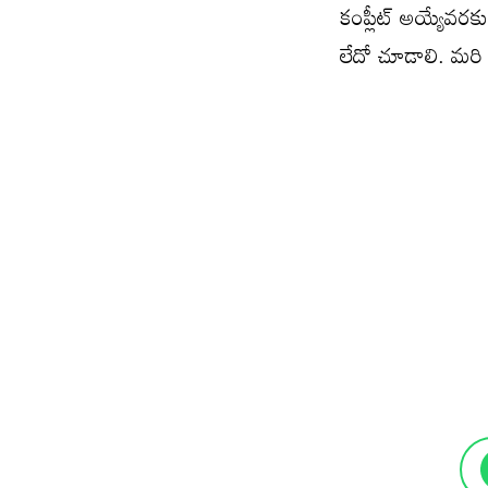
కంప్లీట్ అయ్యేవరక
లేదో చూడాలి. మర