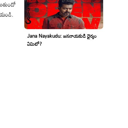
ులుతుందో
ేయండి.
Jana Nayakudu: జననాయకుడి ధైర్యం
ఏమిటో?