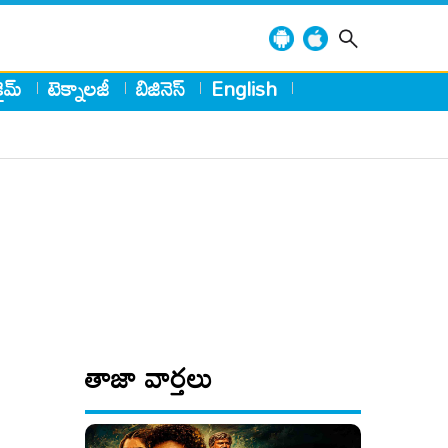
్రైమ్
టెక్నాలజీ
బిజినెస్
English
తాజా వార్తలు