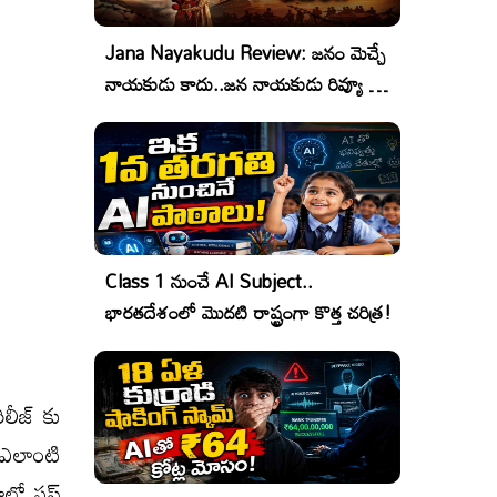
Jana Nayakudu Review: జనం మెచ్చే
నాయకుడు కాదు..జన నాయకుడు రివ్యూ &
రేటింగ్!
Class 1 నుంచే AI Subject..
భారతదేశంలో మొదటి రాష్ట్రంగా కొత్త చరిత్ర!
లీజ్ కు
 ఎలాంటి
ో స్టఫ్