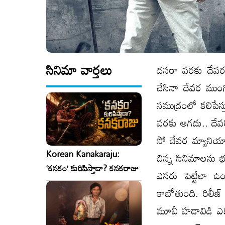
సినిమా వార్తలు
దసరా వరకు దేవరక
చేసినా దేవర ముంగి
సముద్రంలో కలిపేస్త
వరకు ఆగదు.. దేవర
సో దేవర మ్యానియా
Korean Kanakaraju:
చిన్న సినిమాలను 
‘కనకం’ కురిపిస్తాడా? కనకరాజు
ఎసరు పెట్టేలా ఉం
కాబోతుంది. రిలీ
మూవీ హడావిడి ఎక