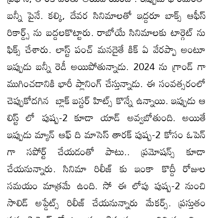
బన్నీ పైనే. కల్కి, దేవర సినిమాలతో ఇద్దరూ బాక్స్ ఆఫీస్
రికార్డ్స్ ను బద్దలకొట్టారు. రాబోయే సినిమాలకు టార్గెట్ ను
ఫిక్స్ చేశారు. లాస్ట్ పంచ్ మనదైతే కిక్ ఏ వేరప్పా అంటూ
ఇప్పుడు బన్నీ రెడీ అయిపోతున్నాడు. 2024 ను గ్రాండ్ గా
ముగించడానికి భారీ ప్లానింగ్ చేస్తున్నాడు. ఈ సంవత్సరంలో
చెప్పుకోదగిన బ్లాక్ బస్టర్ హిట్స్ కొన్నే ఉన్నాయి. ఇప్పుడు ఆ
లిస్ట్ లో పుష్ప-2 కూడా యాడ్ అవ్వబోతుంది. అయితే
ఇప్పుడు మ్యాన్ ఆఫ్ ది మాసెస్ తారక్ పుష్ప-2 కోసం ఓపెన్
గా సపోర్ట్ చేయడంతో పాటు.. ప్రమోషన్స్ కూడా
చేయనున్నారు. సినిమా రిలీజ్ కు ఇంకా కొద్దీ రోజుల
సమయం మాత్రమే ఉంది. సో ఈ లోపు పుష్ప-2 నుంచి
సాలిడ్ అప్డేట్స్ రిలీజ్ చేయనున్నారు మేకర్స్. ప్రస్తుతం