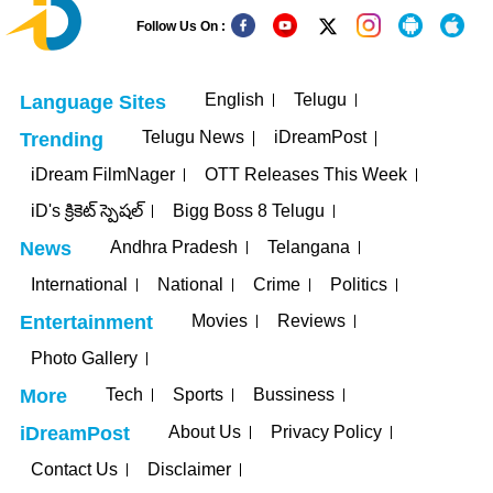
Follow Us On :
English
Telugu
Language Sites
Telugu News
iDreamPost
Trending
iDream FilmNager
OTT Releases This Week
iD's క్రికెట్ స్పెషల్
Bigg Boss 8 Telugu
Andhra Pradesh
Telangana
News
International
National
Crime
Politics
Movies
Reviews
Entertainment
Photo Gallery
Tech
Sports
Bussiness
More
About Us
Privacy Policy
iDreamPost
Contact Us
Disclaimer