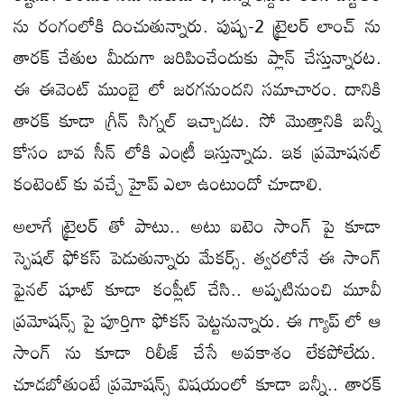
ను రంగంలోకి దించుతున్నారు. పుష్ప-2 ట్రైలర్ లాంచ్ ను
తారక్ చేతుల మీదుగా జరిపించేందుకు ప్లాన్ చేస్తున్నారట.
ఈ ఈవెంట్ ముంబై లో జరగనుందని సమాచారం. దానికి
తారక్ కూడా గ్రీన్ సిగ్నల్ ఇచ్చాడట. సో మొత్తానికి బన్నీ
కోసం బావ సీన్ లోకి ఎంట్రీ ఇస్తున్నాడు. ఇక ప్రమోషనల్
కంటెంట్ కు వచ్చే హైప్ ఎలా ఉంటుందో చూడాలి.
అలాగే ట్రైలర్ తో పాటు.. అటు ఐటెం సాంగ్ పై కూడా
స్పెషల్ ఫోకస్ పెడుతున్నారు మేకర్స్. త్వరలోనే ఈ సాంగ్
ఫైనల్ షూట్ కూడా కంప్లీట్ చేసి.. అప్పటినుంచి మూవీ
ప్రమోషన్స్ పై పూర్తిగా ఫోకస్ పెట్టనున్నారు. ఈ గ్యాప్ లో ఆ
సాంగ్ ను కూడా రిలీజ్ చేసే అవకాశం లేకపోలేదు.
చూడబోతుంటే ప్రమోషన్స్ విషయంలో కూడా బన్నీ.. తారక్