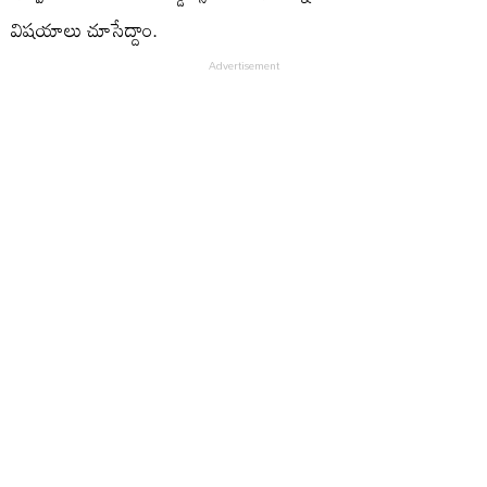
విషయాలు చూసేద్దాం.