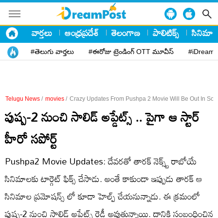
వార్తలు
ఆంధ్రప్రదేశ్
తెలంగాణ
పాలిటిక్స్
సినిమా
#తెలుగు వార్తలు
#ఈరోజు ట్రెండింగ్ OTT మూవీస్
#iDreamP
Telugu News
/
movies
/
Crazy Updates From Pushpa 2 Movie Will Be Out In So
పుష్ప-2 నుంచి సాలిడ్ అప్డేట్స్ .. పైగా ఆ స్టార్
హీరో సపోర్ట్
Pushpa2 Movie Updates: దేవరతో తారక్ నెక్స్ట్ రాబోయే
సినిమాలకు టార్గెట్ ఫిక్స్ చేసాడు. అంతే కాకుండా ఇప్పుడు తారక్ ఆ
సినిమాల ప్రమోషన్స్ లో కూడా హెల్ప్ చేయనున్నాడు. ఈ క్రమంలో
పుష్ప-2 నుంచి సాలిడ్ అప్డేట్స్ రెడీ అవుతున్నాయి. దానికి సంబంధించిన