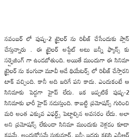
నవంబర్ లో పుష్ప-2 ట్రైలర్ ను రిలీజ్ చేసేందుకు ప్లాన్
చేస్తున్నారు . ఈ ట్రైలర్ అప్డేట్ అటు బన్నీ ఫ్యాన్స్ కు
సర్ప్రైజింగ్ గా ఉండబోతుంది. అయితే ముందుగా ఈ సినిమా
ట్రైలర్ ను కంగువా మూవీ ఆడే థియేటర్స్ లో రిలీజ్ చేస్తారని
టాక్ వచ్చింది. కానీ అది జరిగే పని కాదు. ఎందుకంటే ఆ
సినిమాకు పెద్దగా హైప్ లేదు. ఇక ఇప్పటికే పుష్ప-2
సినిమాకు భారీ హైప్ నడుస్తుంది. కాబట్టి ప్రమోషన్స్ గురించి
మరి అంత ఎక్కువ ఎఫర్ట్స్ పెట్టాల్సిన అవసరం లేదు. అలా
అని ప్రమోషన్స్ లేకుండా సినిమా ముందుకు వెళ్లడం కూడా
కష్టమే. అందుకోసమే సుకుమార్, బన్నీ ఇద్దరు కలిసి ఎన్టీఆర్