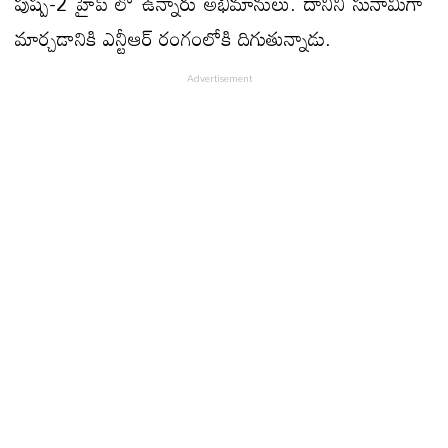
పుష్ప-2 హైప్ లో ఉన్నారు అభిమానులు. దానిని సునామిగా
మార్చడానికి ఎన్టీఆర్ రంగంలోకి దిగుతున్నాడు.