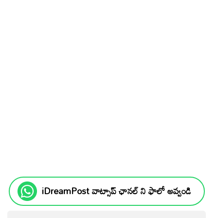
iDreamPost వాట్సాప్ ఛానల్ ని ఫాలో అవ్వండి