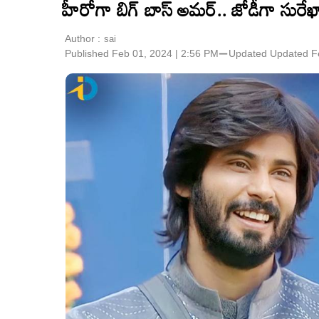
హీరోగా బిగ్ బాస్ అమర్.. జోడీగా సురేఖా
Author :
sai
Published Feb 01, 2024 | 2:56 PM
⚊
Updated
Updated F