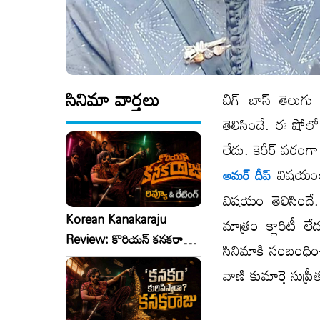
సినిమా వార్తలు
బిగ్ బాస్ తెలుగు
తెలిసిందే. ఈ షోల
లేదు. కెరీర్ పరం
విషయం
అమర్ దీప్
విషయం తెలిసింద
Korean Kanakaraju
మాత్రం క్లారిటీ ల
Review: కొరియన్ కనకరాజు
సినిమాకి సంబంధిం
రివ్యూ & రేటింగ్!
వాణి కుమార్తె సుప్రీ