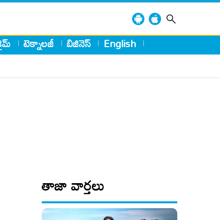
్రైమ్
టెక్నాలజీ
బిజినెస్
English
తాజా వార్తలు