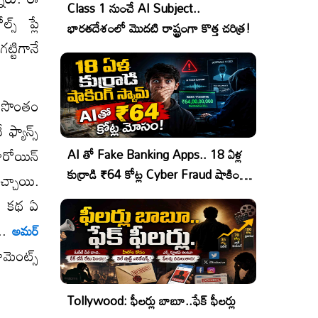
Class 1 నుంచే AI Subject..
స్ ప్లే
భారతదేశంలో మొదటి రాష్ట్రంగా కొత్త చరిత్ర!
్టిగానే
జ్ సొంతం
ఫ్యాన్స్
ీరోయిన్
AI తో Fake Banking Apps.. 18 ఏళ్ల
కుర్రాడి ₹64 కోట్ల Cyber Fraud షాకింగ్
వచ్చాయి.
ఆపరేషన్!
్, కథ ఏ
..
అమర్
మెంట్స్
Tollywood: ఫీలర్లు బాబూ..ఫేక్ ఫీలర్లు