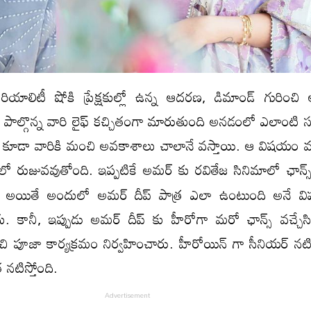
 రియాలిటీ షోకి ప్రేక్షకుల్లో ఉన్న ఆదరణ, డిమాండ్ గురించి 
ో పాల్గొన్న వారి లైఫ్ కచ్చితంగా మారుతుంది అనడంలో ఎలాంటి
గా కూడా వారికి మంచి అవకాశాలు చాలానే వస్తాయి. ఆ విషయం 
లో
రుజువ
వుతోంది. ఇప్పటికే అమర్ కు రవితేజ సినిమాలో ఛాన్స
ే. అయితే అందులో అమర్ దీప్ పాత్ర ఎలా ఉంటుంది అనే వ
ేదు. కానీ, ఇప్పుడు అమర్ దీప్ కు హీరోగా మరో ఛాన్స్ వచ్చేస
చి పూజా కార్యక్రమం నిర్వహించారు. హీరోయిన్ గా సీనియర్ నటి
త నటిస్తోంది.