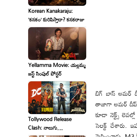
Korean Kanakaraju:
‘కనకం’ కురిపిస్తాడా? కనకరాజు
Yellamma Movie: యల్లమ్మ
జస్ట్ సింపుల్ పోస్టర్
బిగ్ బాస్ అమర్ ద
తాజాగా అమర్ దీప్ 
కూడా నెక్ట్స్ లెవల
Tollywood Release
సెలక్ట్ చేశారు. 
Clash: నాలుగు
మెప్పించాడు. M3 మ
సినిమాలు..ఒకేసారి..ఎందుకో?