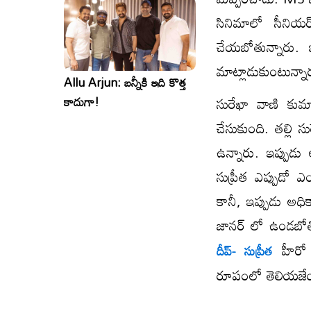
సినిమాలో సీనియర్
చేయబోతున్నారు. 
మాట్లాడుకుంటున్నా
Allu Arjun: బన్నీకి ఇది కొత్త
సురేఖా వాణి కుమార
కాదుగా!
చేసుకుంది. తల్లి 
ఉన్నారు. ఇప్పుడు
సుప్రీత ఎప్పుడో ఎ
కానీ, ఇప్పుడు అధ
జానర్ లో ఉండబో
హీర
దీప్- సుప్రీత
రూపంలో తెలియజే