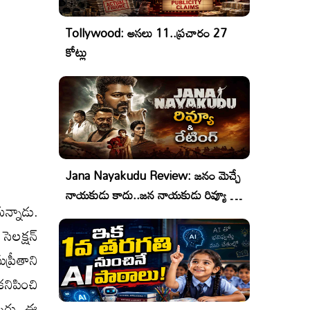
Tollywood: అసలు 11..ప్రచారం 27
కోట్లు
Jana Nayakudu Review: జనం మెచ్చే
నాయకుడు కాదు..జన నాయకుడు రివ్యూ &
న్నాడు.
రేటింగ్!
సెలక్షన్
ప్రీతాని
నిపించి
నారు. ఈ