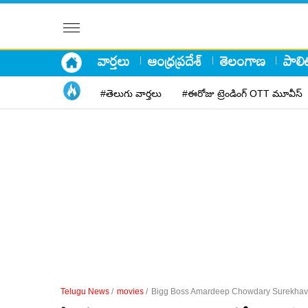
వార్తలు
ఆంధ్రప్రదేశ్
తెలంగాణ
పాలిట
#తెలుగు వార్తలు
#ఈరోజు ట్రెండింగ్ OTT మూవీస్
Telugu News
/
movies
/
Bigg Boss Amardeep Chowdary Surekhava