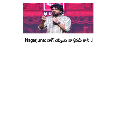
Nagarjuna: నాగ్ చెప్పింది వాస్తవమే కానీ..!