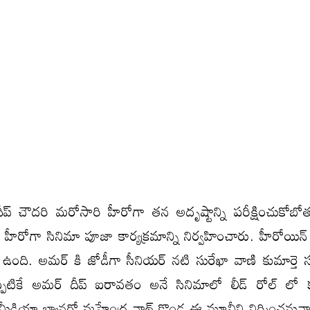
ీప్ చౌదరి మరోసారి హీరోగా తన అదృష్టాన్ని పరీక్షించుకోబోతు
హీరోగా సినిమా పూజా కార్యక్రమాన్ని నిర్వహించారు. హీరోయిన్ 
్లో ఉంది. అమర్ కి జోడీగా సీనియర్ నటి సురేఖా వాణి కుమార్తె సు
ఇప్పటికే అమర్ దీప్ ఐరావతం అనే సినిమాలో లీడ్ రోల్ లో క
ీడియా బ్యానర్లో మహేంద్ర నాథ్ కొండ్ల ఈ మూవీని నిర్మించనున్