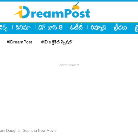
ిక్స్
సినిమా
బిగ్ బాస్ 8
ఓటీటీ
రివ్యూస్
క్రీడలు
క
#iDreamPost
#iD's క్రికెట్ స్పెషల్
ni Daughter Supritha New Movie