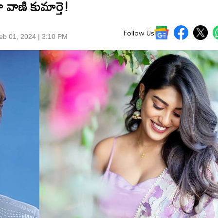
 వాణి కుమార్తె!
Follow Us
eb 01, 2024 | 3:10 PM