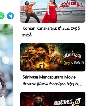
Korean Kanakaraju: కో.క..ఓ హర్రర్
కామెడీ
Srinivasa Mangapuram Movie
Review:శ్రీనివాస మంగాపురం రివ్యూ &
రేటింగ్