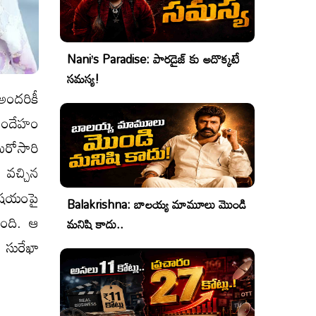
Nani’s Paradise: పారడైజ్ కు అదొక్కటే
సమస్య!
అందరికీ
 సందేహం
మరోసారి
్ వచ్చిన
ిషయంపై
Balakrishna: బాలయ్య మామూలు మొండి
ింది. ఆ
మనిషి కాదు..
 సురేఖా