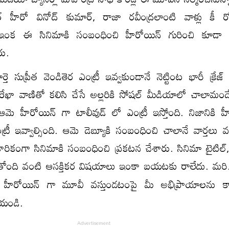
 హీరో వినోద్ కుమార్, రాజా రవీంద్రలాంటి వాళ్లు కీ రోల్
ఇంక ఈ సినిమాకి సంబంధించి హీరోయిన్ గురించి కూడా గట
రు.
్తె సుప్రీత వెండితెర ఎంట్రీ ఇవ్వకుండానే నెట్టింట భారీ క్రే
సురేఖా వాణితో కలిసి చేసే అల్లరికి సోషల్ మీడియాలో చాలామందే 
 ఆమె హీరోయిన్ గా టాలీవుడ్ లో ఎంట్రీ ఇస్తోంది. నిజానికి హ
ంట్రీ ఇవ్వాల్సింది. ఆమె డెబ్యూకి సంబంధించి చాలానే వార్తలు 
ికారికంగా సినిమాకి సంబంధించి ప్రకటన చేశారు. సినిమా టైటిల
తోంది వంటి ఆసక్తికర విషయాలు ఇంకా బయటకు రాలేదు. మరి
ో
హీరోయిన్ గా
మూవీ వస్తుండటంపై మీ అభిప్రాయాలను కా
యండి.