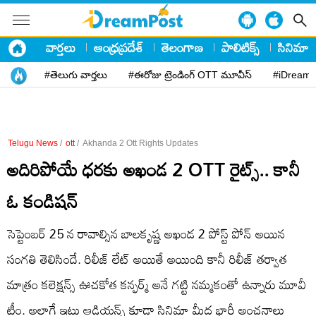
వార్తలు
ఆంధ్రప్రదేశ్
తెలంగాణ
పాలిటిక్స్
సినిమా
#తెలుగు వార్తలు
#ఈరోజు ట్రెండింగ్ OTT మూవీస్
#iDreamP
Telugu News
/
ott
/
Akhanda 2 Ott Rights Updates
అదిరిపోయే ధరకు అఖండ 2 OTT రైట్స్.. కానీ
ఓ కండిషన్
సెప్టెంబర్ 25 న రావాల్సిన బాలకృష్ణ అఖండ 2 పోస్ట్ పోన్ అయిన
సంగతి తెలిసిందే. రిలీజ్ లేట్ అయితే అయింది కానీ రిలీజ్ తర్వాత
మాత్రం కలెక్షన్స్ ఊచకోత కన్ఫర్మ్ అనే గట్టి నమ్మకంతో ఉన్నారు మూవీ
టీం. అలాగే ఇటు ఆడియన్స్ కూడా సినిమా మీద భారీ అంచనాలు