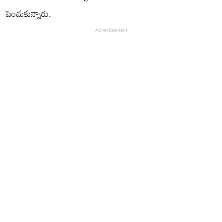
పెంచుకున్నారు.