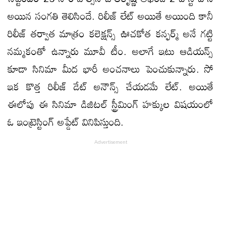
అయిన సంగతి తెలిసిందే. రిలీజ్ లేట్ అయితే అయింది కానీ
రిలీజ్ తర్వాత మాత్రం కలెక్షన్స్ ఊచకోత కన్ఫర్మ్ అనే గట్టి
నమ్మకంతో ఉన్నారు మూవీ టీం. అలాగే ఇటు ఆడియన్స్
కూడా సినిమా మీద భారీ అంచనాలు పెంచుకున్నారు. సో
ఇక కొత్త రిలీజ్ డేట్ అనౌన్స్ చేయడమే లేట్. అయితే
ఈలోపు ఈ సినిమా డిజిటల్ స్ట్రీమింగ్ హక్కుల విషయంలో
ఓ ఇంట్రెస్టింగ్ అప్డేట్ వినిపిస్తుంది.