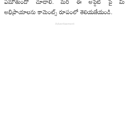
ఏమౌతుందో చూడాలి. మరి ఈ అప్డేట్ పై మీ
అభిప్రాయాలను కామెంట్స్ రూపంలో తెలియజేయండి.