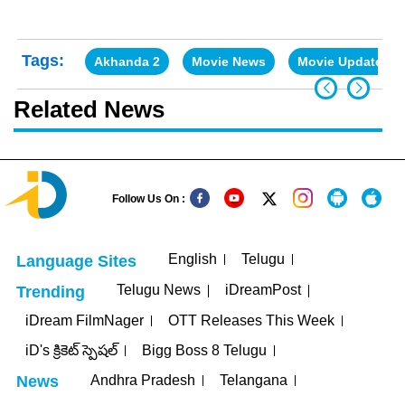
Tags:
Akhanda 2
Movie News
Movie Updates
Related News
Follow Us On :
English
Telugu
Language Sites
Telugu News
iDreamPost
Trending
iDream FilmNager
OTT Releases This Week
iD's క్రికెట్ స్పెషల్
Bigg Boss 8 Telugu
Andhra Pradesh
Telangana
News