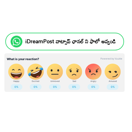
iDreamPost వాట్సాప్ ఛానల్ ని ఫాలో అవ్వండి