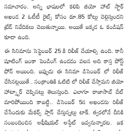
సమాచారం. అన్ని భాషలలో కలిపి జియో హాట్ స్టార్
అఖండ 2 ఓటీటీ రైట్స్ కోసం రూ.85 కోట్లు చెల్లిస్తుందని
ట్రేడ్ నివేదికలు చెబుతున్నాయి. అయితే ఇక్కడ ఓ కండిషన్
కూడా ఉంది.
ఈ సినిమాను సెప్టెంబర్ 25 కి రిలీజ్ చేయాల్సి ఉంది. కానీ
షూటింగ్ ఇంకా పెండింగ్ ఉండడం వలన అది కాస్త పోస్ట్
పోన్ అయింది. ఇప్పుడు ఈ సినిమా డిసెంబర్ లో రిలీజ్
చేసినట్లయితే.. సంక్రాంతికి ఓటిటి లో రిలీజ్ చేస్తామని జియో
హాట్స్టార్ చెప్పినట్లు తెలుస్తుంది. ఎలాగూ రాజాసాబ్ డేట్
మారిపోయింది కాబట్టి.. డిసెంబర్ 5న అఖండను రిలీజ్
చేసేందుకు మేకర్స్ ప్లాన్ చేస్తున్నట్లు టాక్. త్వరలోనే దీనికి
సంబందించిన అఫీషియల్ అప్డేట్ ఇవ్వనున్నారట. ఇక