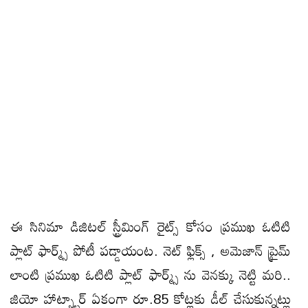
ఈ సినిమా డిజిటల్ స్ట్రీమింగ్ రైట్స్ కోసం ప్రముఖ ఓటిటి
ప్లాట్ ఫార్మ్స్ పోటీ పడ్డాయంట. నెట్ ఫ్లిక్స్ , అమెజాన్ ప్రైమ్
లాంటి ప్రముఖ ఓటిటి ప్లాట్ ఫార్మ్స్ ను వెనక్కు నెట్టి మరి..
జియో హాట్స్టార్ ఏకంగా రూ.85 కోట్లకు డీల్ చేసుకున్నట్లు