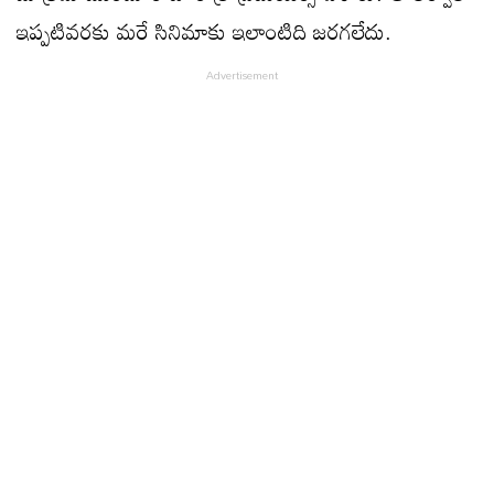
ఇప్పటివరకు మరే సినిమాకు ఇలాంటిది జరగలేదు.