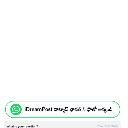
iDreamPost వాట్సాప్ ఛానల్ ని ఫాలో అవ్వండి