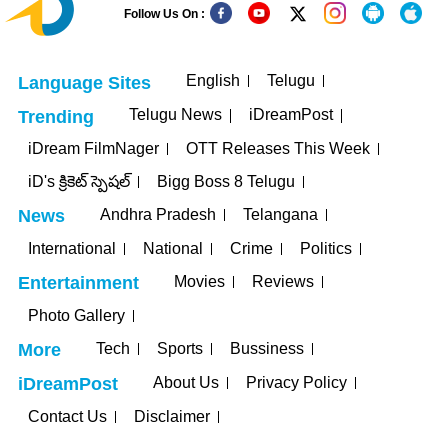
Follow Us On :
English
Telugu
Language Sites
Telugu News
iDreamPost
Trending
iDream FilmNager
OTT Releases This Week
iD's క్రికెట్ స్పెషల్
Bigg Boss 8 Telugu
Andhra Pradesh
Telangana
News
International
National
Crime
Politics
Movies
Reviews
Entertainment
Photo Gallery
Tech
Sports
Bussiness
More
About Us
Privacy Policy
iDreamPost
Contact Us
Disclaimer