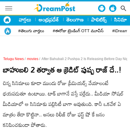
వార్తలు
ఆంధ్రప్రదేశ్
తెలంగాణ
పాలిటిక్స్
సినిమా
#తెలుగు వార్తలు
#ఈరోజు ట్రెండింగ్ OTT మూవీస్
#iDreamP
Telugu News
/
movies
/
After Bahubali 2 Pushpa 2 Is Releasing Before Day Nigh
బాహుబలి 2 తర్వాత ఆ క్రెడిట్ పుష్ప రాజ్ దే..!
చిన్న సినిమాలు కూడా ముందు రోజు ప్రీమియర్స్ వేయాలంటే
భయపడుతూ ఉంటాయి. టాక్ బాగానే వస్తే పర్లేదు.. మీడియా సోషల్
మీడియాలో ఆ సినిమాకు పబ్లిసిటీ బాగా అవుతుంది. కానీ ఒకవేళ ఏ
మాత్రం తేడా కొట్టినా.. అసలు రిలీజ్ రోజు ఫస్ట్ షో కే జనం
కనిపించకుండా పోతారు.