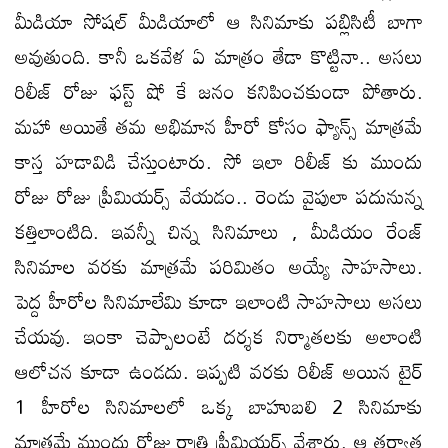
మీడియా సోషల్ మీడియాలో ఆ సినిమాకు పబ్లిసిటీ బాగా
అవుతుంది. కానీ ఒకవేళ ఏ మాత్రం తేడా కొట్టినా.. అసలు
రిలీజ్ రోజు ఫస్ట్ షో కే జనం కనిపించకుండా పోతారు.
మహా అయితే తమ అభిమాన హీరో కోసం ఫ్యాన్స్ మాత్రమే
కాస్త హడావిడి చేస్తుంటారు. సో ఇలా రిలీజ్ కు ముందు
రోజు రోజు ప్రీమియర్స్ వేయడం.. రెండు వైపులా పదునున్న
కత్తిలాంటిది. ఇవన్నీ చిన్న సినిమాలు , మీడియం రేంజ్
సినిమాల వరకు మాత్రమే పరిమితం అయ్యే సాహసాలు.
పెద్ద హీరోల సినిమాలేమి కూడా ఇలాంటి సాహసాలు అసలు
చేయవు. ఇంకా చెప్పాలంటే దర్శక నిర్మాతలకు అలాంటి
ఆలోచన కూడా ఉండదు. ఇప్పటి వరకు రిలీజ్ అయిన టైర్
1 హీరోల సినిమాలలో ఒక్క బాహుబలి 2 సినిమాకు
మాత్రమే ముందు రోజు రాత్రి ప్రీమియర్స్ వేశారు. ఆ తర్వాత