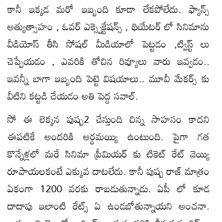
కానీ ఇక్కడ మరో ఇబ్బంది కూడా లేకపోలేదు. ఫ్యాన్స్
అత్యుత్సాహం , ఓవర్ ఎక్స్పెక్టేషన్స్ , థియేటర్ లో సినిమాను
వీడియోస్ తీసి సోషల్ మీడియాలో పెట్టడం ,ట్విస్ట్ లు
చెప్పేయడం , ఎవరికి తోచిన రివ్యూలు వారు ఇవ్వడం..
ఇవన్నీ బాగా ఇబ్బంది పెట్టె విషయాలు.. మూవీ మేకర్స్ కు
వీటిని కట్టడి చేయడం అతి పెద్ద సవాల్.
సో ఈ లెక్కన పుష్ప2 చేస్తుంది చిన్న సాహసం కాదని
ఈపటికే అందరికి అర్ధమయ్యి ఉంటుంది. పైగా గత
కొన్నేళ్లలో మరే సినిమా ప్రీమియర్ కు టికెట్ రేట్ వెయ్యి
రూపాయలకంటే ఎక్కువ దాటలేదు. కానీ పుష్ప రాజ్ మాత్రం
ఏకంగా 1200 వరకు రాబడుతున్నాడు. ఏపీ లో కూడ
దాదాపు ఇలాంటి రేట్స్ ఏ ఉండబోతున్నాయని అంచనా.