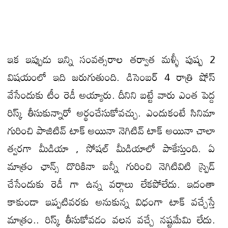
ఇక ఇప్పుడు ఇన్ని సంవత్సరాల తర్వాత మళ్ళీ పుష్ప 2
విషయంలో ఇది జరుగుతుంది. డిసెంబర్ 4 రాత్రి షోస్
వేసేందుకు టీం రెడీ అయ్యారు. దీనిని బట్టే వారు ఎంత పెద్ద
రిస్క్ తీసుకున్నారో అర్థంచేసుకోవచ్చు. ఎందుకంటే సినిమా
గురించి పాజిటివ్ టాక్ అయినా నెగిటివ్ టాక్ అయినా చాలా
త్వరగా మీడియా , సోషల్ మీడియాలో పాకేస్తుంది. ఏ
మాత్రం ఛాన్స్ దొరికినా బన్నీ గురించి నెగిటివిటి స్ప్రెడ్
చేసేందుకు రెడీ గా ఉన్న వర్గాలు లేకపోలేదు. ఇదంతా
కాకుండా ఇప్పటివరకు అనుకున్న విధంగా టాక్ వచ్చేస్తే
మాత్రం.. రిస్క్ తీసుకోవడం వలన వచ్చే నష్టమేమి లేదు.