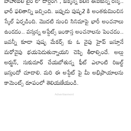
బాహుబలి టైం లో డార్లింగ్ , జక్కన్న కలిసి తీసుకున్న రిస్క్..
భారీ ఫలితాన్ని ఇచ్చింది. ఇప్పుడు పుష్ప2 కి అంతకుమించిన
స్కేల్ ఏర్పడింది. మొదటి నుంచి సినిమాపై భారీ అంచనాలు
ఉండడం.. వస్తున్న అప్డేట్స్ ఇంకాస్త అంచనాలను పెంచడం..
ఇవన్నీ కూడా పుష్ప మేకర్స్ కు ఓ వైపు హైప్ ఇస్తూనే
మరోవైపు భయపెడుతున్నాయని చెప్పి తీరాల్సిందే. అల్లు
అర్జున్, సుకుమార్ చేయబోతున్న ఫీట్ ఎలాంటి రిజల్ట్
ఇస్తుందో చూడాలి. మరి ఈ అప్డేట్ పై మీ అభిప్రాయాలను
కామెంట్స్ రూపంలో తెలియజేయండి.