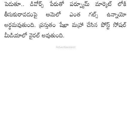
పెడుతూ.. డివోర్స్ పేరుతో పర్ప్యూమ్ మార్కెట్ లోకి
తీసుకురావడంపై ఆమెలో ఎంత గట్స్ ఉన్నాయో
అర్థమవుతుంది. ప్రస్తుతం షేఖా మహ్రా చేసిన పోస్ట్ సోషల్
మీడియాలో వైరల్ అవుతుంది.