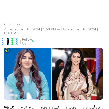
Author :
sai
Published Sep 10, 2024 | 1:50 PM
⚊
Updated
Sep 10, 2024 |
1:50 PM
Follow
|
Us
సోషల్ మీడియా వచ్చినప్పటి నుంచి సెలబ్రెటీలకు