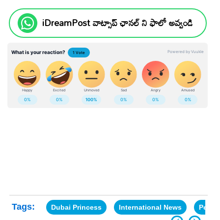
iDreamPost వాట్సాప్ ఛానల్ ని ఫాలో అవ్వండి
Tags:
Dubai Princess
International News
Perfu