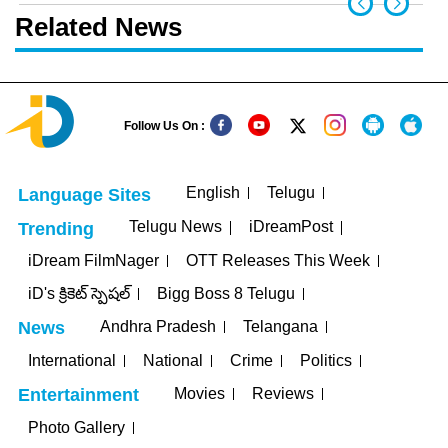
Related News
Follow Us On :
English
Telugu
Language Sites
Telugu News
iDreamPost
Trending
iDream FilmNager
OTT Releases This Week
iD's క్రికెట్ స్పెషల్
Bigg Boss 8 Telugu
Andhra Pradesh
Telangana
News
International
National
Crime
Politics
Movies
Reviews
Entertainment
Photo Gallery