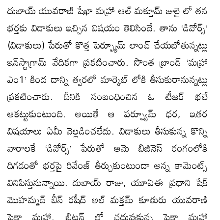
దుబాయ్ యువరాణి షేఖా మహ్రా ఆల్ మక్తూమ్ జులై లో తన
భర్తకు విడాకులు ఇచ్చిన విషయం తెలిసిందే. తాను ‘డివోర్స్’
(విడాకులు) పేరుతో కొత్త పెర్ఫ్యూమ్ లాంచ్ చేయబోతున్నట్లు
ఇన్‌స్టాగ్రామ్ వేదికగా ప్రకటించారు. సొంత బ్రాండ్ ‘మహ్రా
ఎం1’ కింద దాన్ని త్వరలో మార్కెట్ లోకి తీసుకురానున్నట్లు
ప్రకటించారు. దీనికి సంబంధించిన ఓ టీజర్ భలే
ఆకట్టుకుంటుంది. అయితే ఆ పర్ప్యూమ్ ధర, ఇతర
విషయాలు ఏమీ వెల్లడించలేదు. విడాకులు తీసుకున్న కొన్ని
వారాలకే ‘డివోర్స్’ పేరుతో ఆమె బిజినెస్ రంగంలోకి
దిగడంతో భర్తపై రివేంజ్‌ తీర్చుకుంటుందా అన్న కామెంట్స్
వినిపిస్తునున్నాయి. దుబాయ్ రాజు, యూఏఈ ప్రధాని షేక్
మొహమ్మద్ బీన్ రషీద్ అల్ మక్తమ్ కూతురు యువరాణి
షైకా మహ్రా. బ్రిటన్ లో చదువుకున్న షైకా మహ్రా