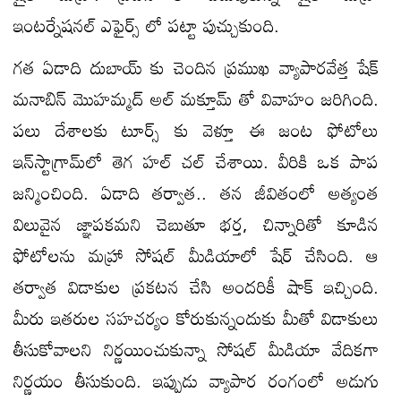
ఇంటర్నేషనల్ ఎఫైర్స్ లో పట్టా పుచ్చుకుంది.
గత ఏడాది దుబాయ్ కు చెందిన ప్రముఖ వ్యాపారవేత్త షేక్
మనాబిన్ మొహమ్మద్ అల్ మక్తూమ్ తో వివాహం జరిగింది.
పలు దేశాలకు టూర్స్ కు వెళ్తూ ఈ జంట ఫోటోలు
ఇన్‌స్టాగ్రామ్‌లో తెగ హల్ చల్ చేశాయి. వీరికి ఒక పాప
జన్మించింది. ఏడాది తర్వాత.. తన జీవితంలో అత్యంత
విలువైన జ్ఞాపకమని చెబుతూ భర్త, చిన్నారితో కూడిన
ఫోటోలను మహ్రా సోషల్ మీడియాలో షేర్ చేసింది. ఆ
తర్వాత విడాకుల ప్రకటన చేసి అందరికీ షాక్ ఇచ్చింది.
మీరు ఇతరుల సహచర్యం కోరుకున్నందుకు మీతో విడాకులు
తీసుకోవాలని నిర్ణయించుకున్నా సోషల్ మీడియా వేదికగా
నిర్ణయం తీసుకుంది. ఇప్పుడు వ్యాపార రంగంలో అడుగు