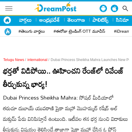
వార్తలు
ఆంధ్రప్రదేశ్
తెలంగాణ
పాలిటిక్స్
సినిమా
#తెలుగు వార్తలు
#ఈరోజు ట్రెండింగ్ OTT మూవీస్
#iDreamP
Telugu News
/
international
/
Dubai Princess Sheikha Mahra Launches New Pe
భర్తతో విడిపోయి.. ఊహించని రేంజ్‌లో రివేంజ్‌
తీర్చుకున్న భార్య!
Dubai Princess Sheikha Mahra: సోషల్ మీడియాలో
తరుచూ దుబాయ్ యువరాణి షైకా మహ్రా మొహమ్మద్ రషీద్ అల్
మక్తుమ్ పేరు వినిపిస్తూనే ఉంటుంది. ఇటీవల తన భర్త నుంచి విడాకులు
తీసుకున్న విషయం తెలిసిందే.తాజాగా షైకా మహ్రా చేసిన ఓ పోస్ట్