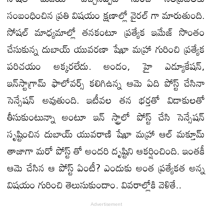
సంబంధించిన ప్రతి విషయం క్షణాల్లో వైరల్ గా మారుతుంది.
సోషల్ మాధ్యమాల్లో తనకంటూ ప్రత్యేక ఇమేజ్ సొంతం
చేసుకున్న దుబాయ్ యువరణా షేఖా మహ్రా గురించి ప్రత్యేక
పరిచయం అక్కరలేదు. అందం, హై ఎడ్యూకేషన్,
ఇన్‌స్టాగ్రామ్ ఫాలోవర్స్ కలిగిఉన్న ఆమె ఏది పోస్ట్ చేసినా
సెన్సేషన్ అవుతుంది. ఇటీవల తన భర్తతో విడాకులతో
తీసుకుంటున్నా అంటూ ఇన్ స్ట్రాలో పోస్ట్ చేసి సెన్సేషన్
సృష్టించిన దుబాయ్ యువరాణి షేఖా మహ్రా ఆల్ మక్తూమ్
తాజాగా మరో పోస్ట్ తో అందరి దృష్టిని ఆకర్షించింది. ఇంతకీ
ఆమె చేసిన ఆ పోస్ట్ ఏంటీ? ఎందుకు అంత ప్రత్యేకత అన్న
విషయం గురించి తెలుసుకుందాం. వివరాల్లోకి వెళితే..