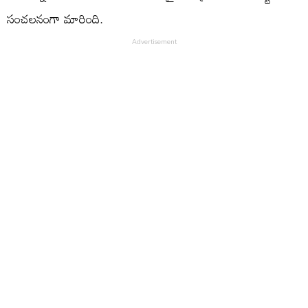
సంచలనంగా మారింది.