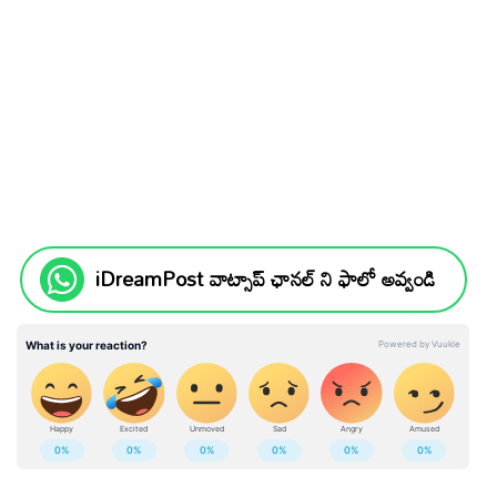
iDreamPost వాట్సాప్ ఛానల్ ని ఫాలో అవ్వండి