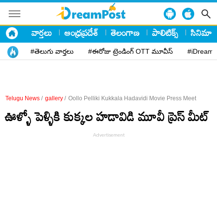
వార్తలు
ఆంధ్రప్రదేశ్
తెలంగాణ
పాలిటిక్స్
సినిమా
#తెలుగు వార్తలు
#ఈరోజు ట్రెండింగ్ OTT మూవీస్
#iDreamP
Telugu News
/
gallery
/
Oollo Pelliki Kukkala Hadavidi Movie Press Meet
ఊళ్ళో పెళ్ళికి కుక్కల హడావిడి మూవీ ప్రెస్ మీట్