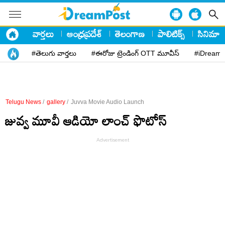
వార్తలు
ఆంధ్రప్రదేశ్
తెలంగాణ
పాలిటిక్స్
సినిమా
#తెలుగు వార్తలు
#ఈరోజు ట్రెండింగ్ OTT మూవీస్
#iDreamP
Telugu News
/
gallery
/
Juvva Movie Audio Launch
జువ్వ మూవీ ఆడియో లాంచ్ ఫొటోస్