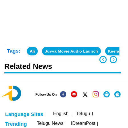
Tags:
Ali
Juvva Movie Audio Launch
Keeravani
Related News
Follow Us On :
English
Telugu
Language Sites
Telugu News
iDreamPost
Trending