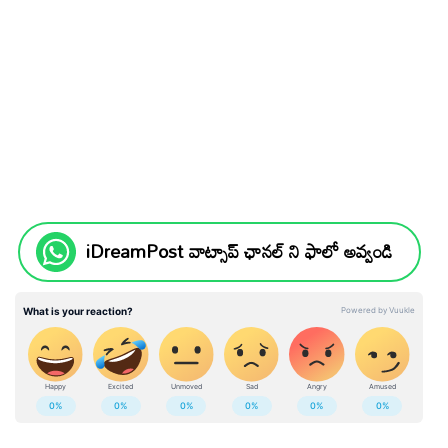
iDreamPost వాట్సాప్ ఛానల్ ని ఫాలో అవ్వండి