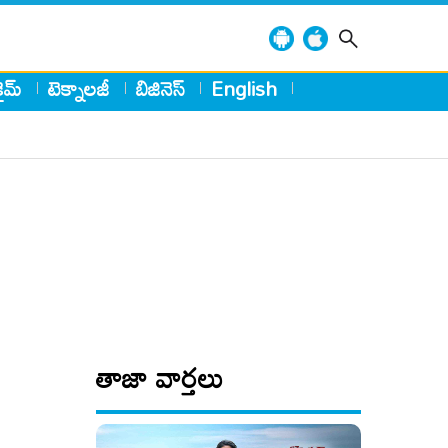
్రైమ్
టెక్నాలజీ
బిజినెస్
English
తాజా వార్తలు