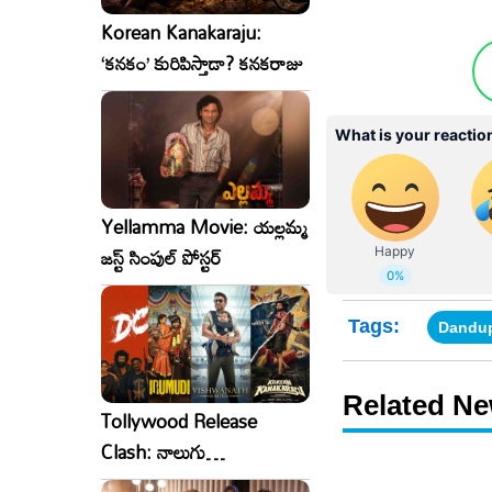
Korean Kanakaraju:
‘కనకం’ కురిపిస్తాడా? కనకరాజు
Yellamma Movie: యల్లమ్మ
జస్ట్ సింపుల్ పోస్టర్
Tags:
Dandup
Related N
Tollywood Release
Clash: నాలుగు
సినిమాలు..ఒకేసారి..ఎందుకో?