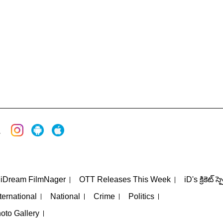
iDream FilmNager
OTT Releases This Week
iD's క్రికెట్ స్
ternational
National
Crime
Politics
oto Gallery