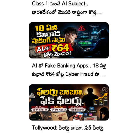
Class 1 నుంచే AI Subject..
భారతదేశంలో మొదటి రాష్ట్రంగా కొత్త
చరిత్ర!
AI తో Fake Banking Apps.. 18 ఏళ్ల
కుర్రాడి ₹64 కోట్ల Cyber Fraud షాకింగ్
ఆపరేషన్!
Tollywood: ఫీలర్లు బాబూ..ఫేక్ ఫీలర్లు