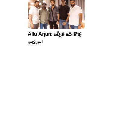
Allu Arjun: బన్నీకి ఇది కొత్త
కాదుగా!