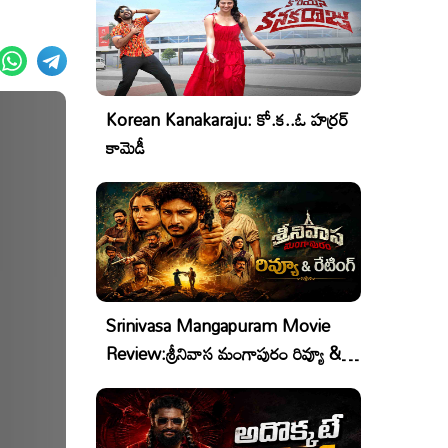
Korean Kanakaraju: కో.క..ఓ హర్రర్
కామెడీ
Srinivasa Mangapuram Movie
Review:శ్రీనివాస మంగాపురం రివ్యూ &
రేటింగ్