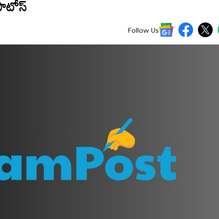
ఫొటోస్
Follow Us