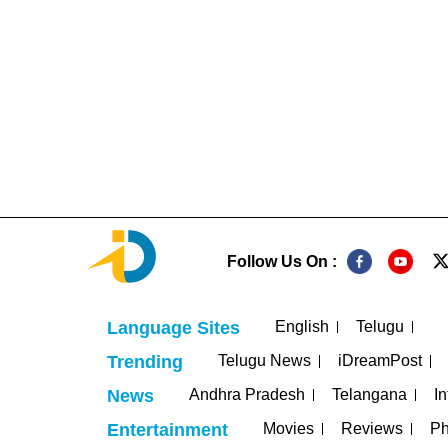
Follow Us On :
English
Telugu
Language Sites
Telugu News
iDreamPost
Trending
Andhra Pradesh
Telangana
In
News
Movies
Reviews
Ph
Entertainment