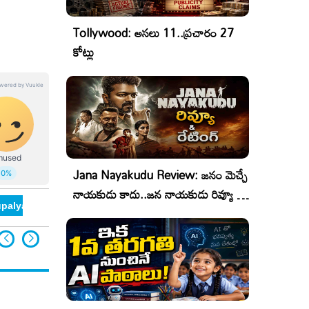
Tollywood: అసలు 11..ప్రచారం 27
కోట్లు
Jana Nayakudu Review: జనం మెచ్చే
నాయకుడు కాదు..జన నాయకుడు రివ్యూ &
palyam 3 Pre Release Event Photos
pooja gandhi
రేటింగ్!