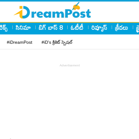
ిక్స్
సినిమా
బిగ్ బాస్ 8
ఓటీటీ
రివ్యూస్
క్రీడలు
క
#iDreamPost
#iD's క్రికెట్ స్పెషల్