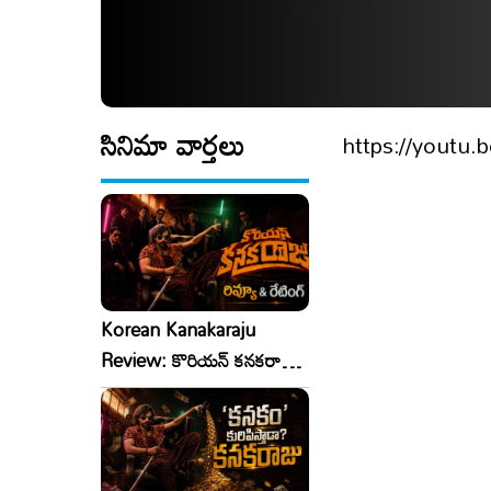
సినిమా వార్తలు
https://youtu.b
Korean Kanakaraju
Review: కొరియన్ కనకరాజు
రివ్యూ & రేటింగ్!