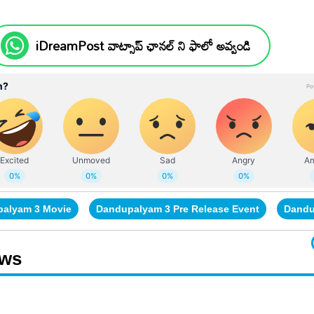
iDreamPost వాట్సాప్ ఛానల్ ని ఫాలో అవ్వండి
alyam 3 Movie
Dandupalyam 3 Pre Release Event
Dandu
ews