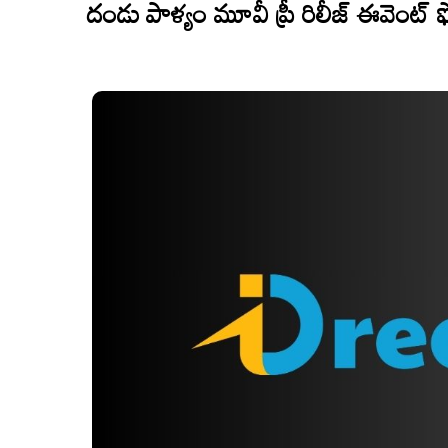
దండు పాళ్యం మూవీ ప్రీ రిలీజ్ ఈవెంట్ 