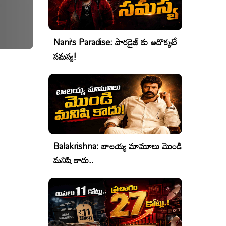
Nani’s Paradise: పారడైజ్ కు అదొక్కటే
సమస్య!
Balakrishna: బాలయ్య మామూలు మొండి
మనిషి కాదు..