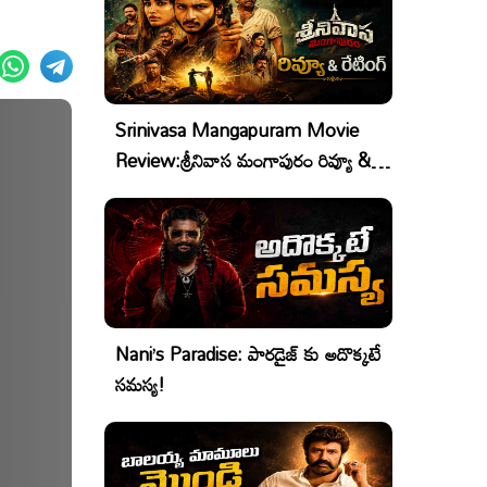
Srinivasa Mangapuram Movie
Review:శ్రీనివాస మంగాపురం రివ్యూ &
రేటింగ్
Nani’s Paradise: పారడైజ్ కు అదొక్కటే
సమస్య!