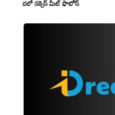
చలో సక్సెస్ మీట్ ఫొటోస్