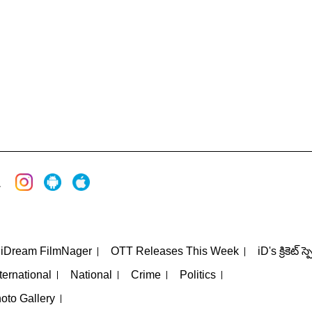
iDream FilmNager
OTT Releases This Week
iD's క్రికెట్ స్
ternational
National
Crime
Politics
oto Gallery