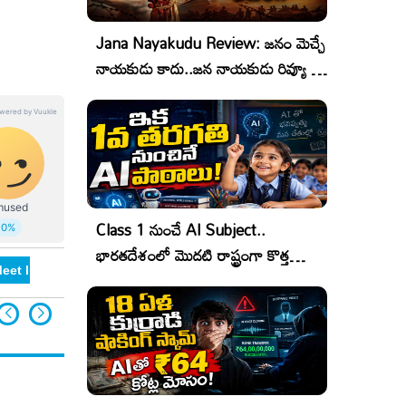
Jana Nayakudu Review: జనం మెచ్చే
నాయకుడు కాదు..జన నాయకుడు రివ్యూ &
రేటింగ్!
Class 1 నుంచే AI Subject..
భారతదేశంలో మొదటి రాష్ట్రంగా కొత్త
eet In Vizag
Naga Sourya
Rashmika Mandann
చరిత్ర!