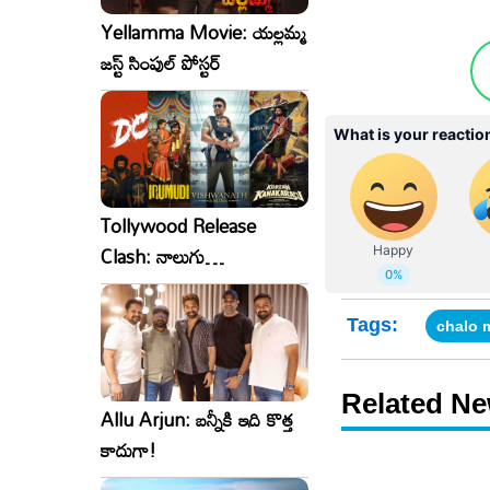
Yellamma Movie: యల్లమ్మ
జస్ట్ సింపుల్ పోస్టర్
Tollywood Release
Clash: నాలుగు
సినిమాలు..ఒకేసారి..ఎందుకో?
Tags:
chalo 
Related N
Allu Arjun: బన్నీకి ఇది కొత్త
కాదుగా!