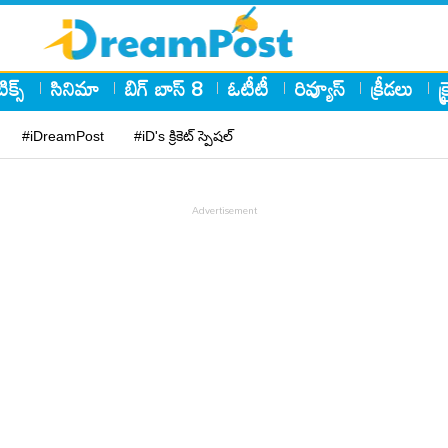
ిక్స్
సినిమా
బిగ్ బాస్ 8
ఓటీటీ
రివ్యూస్
క్రీడలు
క
#iDreamPost
#iD's క్రికెట్ స్పెషల్