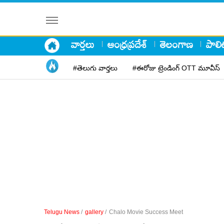
వార్తలు
ఆంధ్రప్రదేశ్
తెలంగాణ
పాలిట
#తెలుగు వార్తలు
#ఈరోజు ట్రెండింగ్ OTT మూవీస్
Telugu News
/
gallery
/
Chalo Movie Success Meet