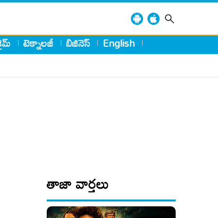
్రైమ్
టెక్నాలజీ
బిజినెస్
English
తాజా వార్తలు