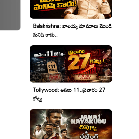
Balakrishna: బాలయ్య మామూలు మొండి
మనిషి కాదు..
Tollywood: అసలు 11..ప్రచారం 27
కోట్లు