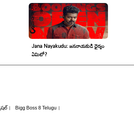
Jana Nayakudu: జననాయకుడి ధైర్యం
ఏమిటో?
పెషల్
Bigg Boss 8 Telugu