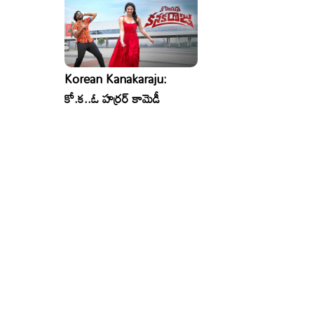
Korean Kanakaraju:
కో.క..ఓ హర్రర్ కామెడీ