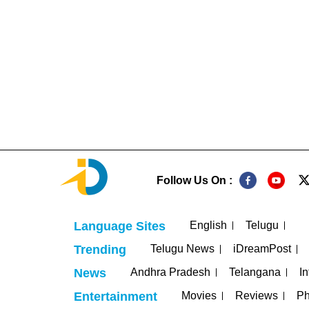
Follow Us On :
English
Telugu
Language Sites
Telugu News
iDreamPost
Trending
Andhra Pradesh
Telangana
In
News
Movies
Reviews
Ph
Entertainment