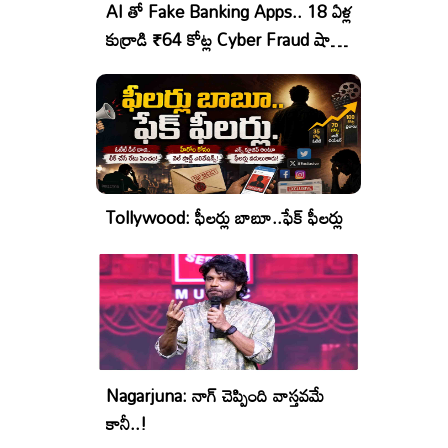
AI తో Fake Banking Apps.. 18 ఏళ్ల
కుర్రాడి ₹64 కోట్ల Cyber Fraud షాకింగ్
ఆపరేషన్!
Tollywood: ఫీలర్లు బాబూ..ఫేక్ ఫీలర్లు
Nagarjuna: నాగ్ చెప్పింది వాస్తవమే
కానీ..!