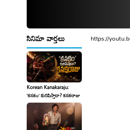
సినిమా వార్తలు
https://youtu.b
Korean Kanakaraju:
‘కనకం’ కురిపిస్తాడా? కనకరాజు