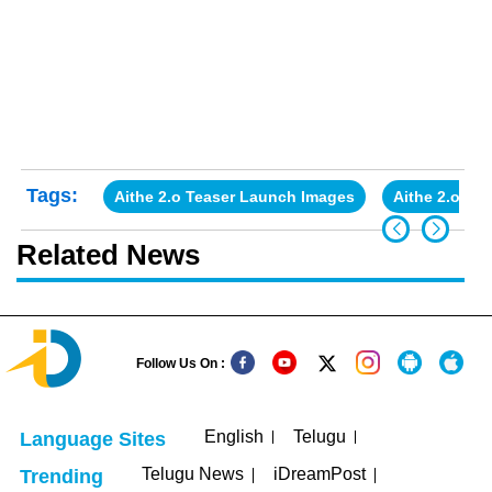
Tags:
Aithe 2.o Teaser Launch Images
Aithe 2.o Te
Related News
Follow Us On :
English
Telugu
Language Sites
Telugu News
iDreamPost
Trending