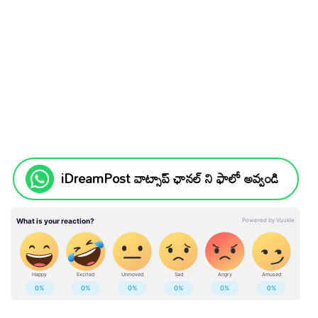
iDreamPost వాట్సాప్ ఛానల్ ని ఫాలో అవ్వండి