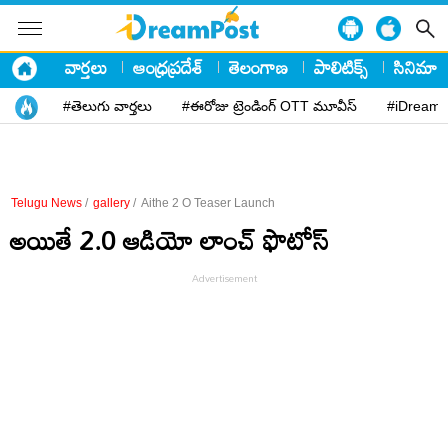
వార్తలు
ఆంధ్రప్రదేశ్
తెలంగాణ
పాలిటిక్స్
సినిమా
#తెలుగు వార్తలు
#ఈరోజు ట్రెండింగ్ OTT మూవీస్
#iDreamP
Telugu News
/
gallery
/
Aithe 2 O Teaser Launch
అయితే 2.0 ఆడియో లాంచ్ ఫొటోస్