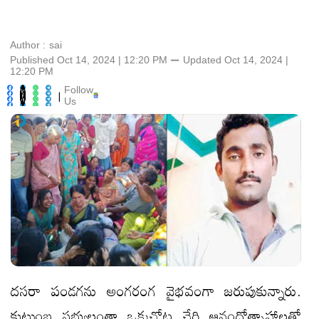
Author :
sai
Published Oct 14, 2024 | 12:20 PM
⚊
Updated
Oct 14, 2024 |
12:20 PM
Follow
|
Us
దసరా పండగను అంగరంగ వైభవంగా జరుపుకున్నారు.
కుటుంబ సభ్యులంతా ఒక్కచోట చేరి ఆనందోత్సాహాలతో