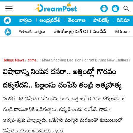
వార్తలు
ఆంధ్రప్రదేశ్
తెలంగాణ
పాలిటిక్స్
సినిమా
#తెలుగు వార్తలు
#ఈరోజు ట్రెండింగ్ OTT మూవీస్
#iDreamP
Telugu News
/
crime
/
Father Shocking Decision For Not Buying New Clothes Fo
విషాదాన్ని నింపిన దసరా.. అత్తింట్లో గౌరవం
దక్కలేదని.. పిల్లలను చంపేసి తండ్రి ఆత్మహత్య
పండగ వేళ విషాదం చోటుచేసుకుంది. అత్తింట్లో గౌరవం దక్కలేదని ఓ
తండ్రి దారుణానికి ఒడిగట్టాడు. కన్న పిల్లలను చంపేసి తానూ
ఆత్మహత్యకు పాల్పడ్డారు. ఒకేసారి ముగ్గురి మరణంతో కుటుంబంలో
విషాదఛాయలు అలుముకున్నాయి.