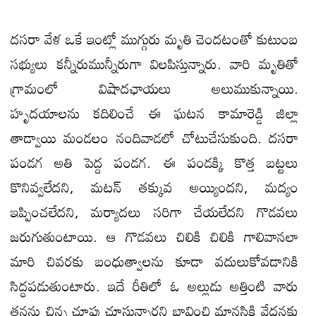
దసరా వేళ ఒకే ఇంట్లో ముగ్గురు మృతి చెందటంతో కుటుంబ
సభ్యులు కన్నీరుమున్నీరుగా విలపిస్తున్నారు. వారి మృతితో
గ్రామంలో విషాదఛాయలు అలుముకున్నాయి.
హృదయాలను కదిలించే ఈ ఘటన కామారెడ్డి జిల్లా
తాడ్వాయి మండలం నందివాడలో చోటుచేసుకుంది. దసరా
పండగ అతి పెద్ద పండగ. ఈ పండక్కి కొత్త బట్టలు
కొనివ్వలేదని, మటన్ తక్కువ అయ్యిందని, మద్యం
ఇప్పించలేదని, మర్యాదలు సరిగా చేయలేదని గొడవలు
జరుగుతుంటాయి. ఆ గొడవలు చిలికి చిలికి గాలివానలా
మారి చివరకు బంధుత్వాలను కూడా వదులుకోవడానికి
సిద్ధపడుతుంటారు. ఇదే రీతిలో ఓ అల్లుడు అత్తింటి వారు
తనను చిన్న చూపు చూస్తున్నారని భావించి మానసికి వేధనకు