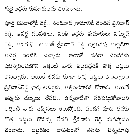
గురై ఇద్దరు కుమారులను చంపేశాడు.
పూర్తి వివరాల్లోకి వెళ్తే.. నందివాడ గ్రామానికి చెందిన శ్రీనివాస్
రెడ్డి, అపర్ణ దంపతలు. వీరికి ఇద్దరు కుమారులు విఘ్నేష్
రెడ్డి, అనిరుధ్. అయితే శ్రీనివాస్ రెడ్డి ఇల్లరికపు అల్లుడిగా
అపర్ణ ఇంటికి వచ్చారు. అయితే దసరా పండగను
పురస్కరించుకొని అత్తింటి వారు పిల్లలిద్దరికి కొత్త బట్టలు
కొనిచ్చారు. అయితే తనకు కూడా కొత్త బట్టలు కొనివ్వాలని
శ్రీనివాస్‌రెడ్డి భార్య అపర్ణను, అత్తింటివారిని కోరాడు. అయితే
ఇప్పుడు డబ్బులు లేవని.. ఉన్నవాటితో సరిపెట్టుకోవాలని
అత్తింటి వారు చెప్పినట్లు తెలుస్తోంది. పండగ పూట తనకు
కొత్త బట్టలు కొనివ్వ లేదని శ్రీనివాస్ రెడ్డి మనస్థాపం
చెందాడు. ఇల్లరికం రావటంతో తనను చిన్నచూపు