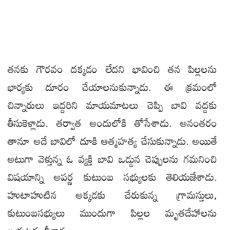
తనకు గౌరవం దక్కడం లేదని భావించి తన పిల్లలను
భార్యకు దూరం చేయాలనుకున్నాడు. ఈ క్రమంలో
చిన్నారులు ఇద్దరిని మాయమాటలు చెప్పి బావి వద్దకు
తీసుకెళ్లాడు. తర్వాత అందులోకి తోసేశాడు. అనంతరం
తానూ అదే బావిలో దూకి ఆత్మహత్య చేసుకున్నాడు. అయితే
అటుగా వెళ్తున్న ఓ వ్యక్తి బావి ఒడ్డున చెప్పులను గమనించి
విషయాన్ని అపర్ణ కుటుంబ సభ్యులకు తెలియజేశాడు.
హుటాహుటిన అక్కడకు చేరుకున్న గ్రామస్తులు,
కుటుంబసభ్యులు ముందుగా పిల్లల మృతదేహాలను