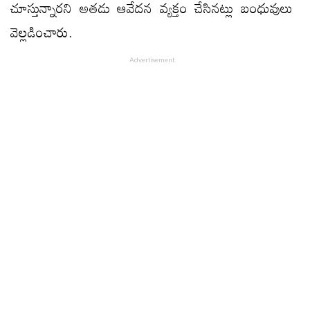
చూస్తున్నారని అతడు ఆవేదన వ్యక్తం చేసినట్లు బంధువులు
వెల్లడించారు.