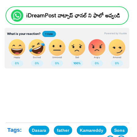
iDreamPost వాట్సాప్ ఛానల్ ని ఫాలో అవ్వండి
Tags:
Dasara
father
Kamareddy
Sons