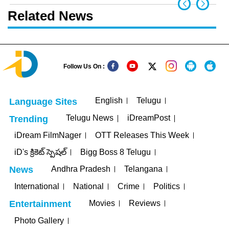
Related News
Follow Us On :
English
Telugu
Language Sites
Telugu News
iDreamPost
Trending
iDream FilmNager
OTT Releases This Week
iD's క్రికెట్ స్పెషల్
Bigg Boss 8 Telugu
Andhra Pradesh
Telangana
News
International
National
Crime
Politics
Movies
Reviews
Entertainment
Photo Gallery