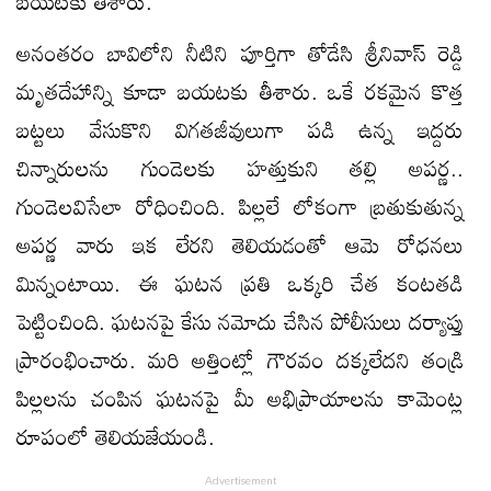
బయటకు తీశారు.
అనంతరం బావిలోని నీటిని పూర్తిగా తోడేసి శ్రీనివాస్ రెడ్డి
మృతదేహాన్ని కూడా బయటకు తీశారు. ఒకే రకమైన కొత్త
బట్టలు వేసుకొని విగతజీవులుగా పడి ఉన్న ఇద్దరు
చిన్నారులను గుండెలకు హత్తుకుని తల్లి అపర్ణ..
గుండెలవిసేలా రోధించింది. పిల్లలే లోకంగా బ్రతుకుతున్న
అపర్ణ వారు ఇక లేరని తెలియడంతో ఆమె రోధనలు
మిన్నంటాయి. ఈ ఘటన ప్రతి ఒక్కరి చేత కంటతడి
పెట్టించింది. ఘటనపై కేసు నమోదు చేసిన పోలీసులు దర్యాప్తు
ప్రారంభించారు. మరి అత్తింట్లో గౌరవం దక్కలేదని తండ్రి
పిల్లలను చంపిన ఘటనపై మీ అభిప్రాయాలను కామెంట్ల
రూపంలో తెలియజేయండి.