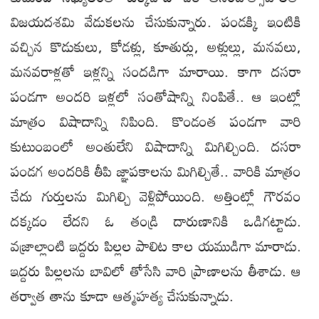
విజయదశమి వేడుకలను చేసుకున్నారు. పండక్కి ఇంటికి
వచ్చిన కొడుకులు, కోడళ్లు, కూతుర్లు, అళ్లుల్లు, మనవలు,
మనవరాళ్లతో ఇళ్లన్ని సందడిగా మారాయి. కాగా దసరా
పండగా అందరి ఇళ్లలో సంతోషాన్ని నింపితే.. ఆ ఇంట్లో
మాత్రం విషాదాన్ని నిపింది. కొండంత పండగా వారి
కుటుంబంలో అంతులేని విషాదాన్ని మిగిల్చింది. దసరా
పండగ అందరికి తీపి జ్ఞాపకాలను మిగిల్చితే.. వారికి మాత్రం
చేదు గుర్తులను మిగిల్చి వెళ్లిపోయింది. అత్తింట్లో గౌరవం
దక్కడం లేదని ఓ తండ్రి దారుణానికి ఒడిగట్టాడు.
వజ్రాల్లాంటి ఇద్దరు పిల్లల పాలిట కాల యముడిగా మారాడు.
ఇద్దరు పిల్లలను బావిలో తోసేసి వారి ప్రాణాలను తీశాడు. ఆ
తర్వాత తాను కూడా ఆత్మహత్య చేసుకున్నాడు.