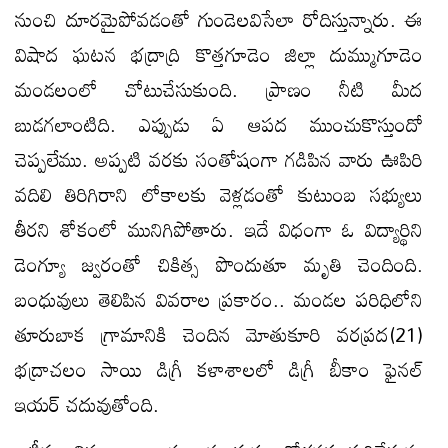
నుంచి దూరమైపోవడంతో గుండెలవిసేలా రోదిస్తున్నారు. ఈ
విషాద ఘటన భద్రాద్రి కొత్తగూడెం జిల్లా దుమ్ముగూడెం
మండలంలో చోటుచేసుకుంది. ప్రాణం నీటి మీద
బుడగలాంటిది. ఎప్పుడు ఏ ఆపద ముంచుకొస్తుందో
చెప్పలేము. అప్పటి వరకు సంతోషంగా గడిపిన వారు ఊపిరి
వదిలి తిరిగిరాని లోకాలకు వెళ్లడంతో కుటుంబ సభ్యులు
తీరని శోకంలో మునిగిపోతారు. ఇదే విధంగా ఓ విద్యార్థిని
డెంగ్యూ జ్వరంతో చికిత్స పొందుతూ మృతి చెందింది.
బంధువులు తెలిపిన వివరాల ప్రకారం.. మండల పరిధిలోని
తూరుబాక గ్రామానికి చెందిన మోతుకూరి వరప్రద(21)
భద్రాచలం సాయి డిగ్రీ కళాశాలలో డిగ్రీ బీకాం ఫైనల్
ఇయర్ చదువుతోంది.