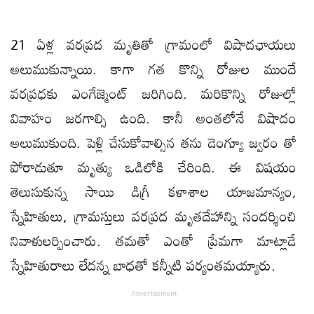
21 ఏళ్ల వరప్రద మృతితో గ్రామంలో విషాదఛాయలు
అలుముకున్నాయి. కాగా గత కొన్ని రోజుల ముందే
వరప్రధకు ఎంగేజ్మెంట్ జరిగింది. మరికొన్ని రోజుల్లో
వివాహం జరగాల్సి ఉంది. కానీ అంతలోనే విషాదం
అలుముకుంది. పెళ్లి చేసుకోవాల్సిన తను డెంగ్యూ జ్వరం తో
పోరాడుతూ మృత్యు ఒడిలోకి చేరింది. ఈ విషయం
తెలుసుకున్న సాయి డిగ్రీ కళాశాల యాజమాన్యం,
స్నేహితులు, గ్రామస్తులు వరప్రద మృతదేహాన్ని సందర్శించి
నివాళులర్పించారు. తమతో ఎంతో ప్రేమగా మాట్లాడే
స్నేహితురాలు లేదన్న బాధతో కన్నీటి పర్యంతమయ్యారు.