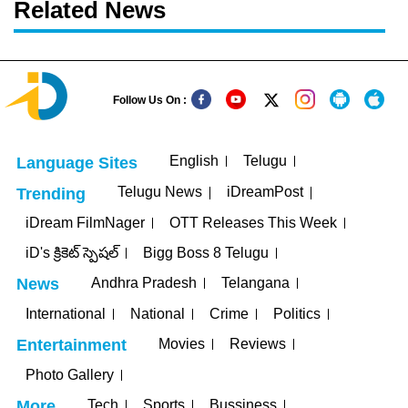
Related News
Follow Us On :
English
Telugu
Language Sites
Telugu News
iDreamPost
Trending
iDream FilmNager
OTT Releases This Week
iD's క్రికెట్ స్పెషల్
Bigg Boss 8 Telugu
Andhra Pradesh
Telangana
News
International
National
Crime
Politics
Movies
Reviews
Entertainment
Photo Gallery
Tech
Sports
Bussiness
More