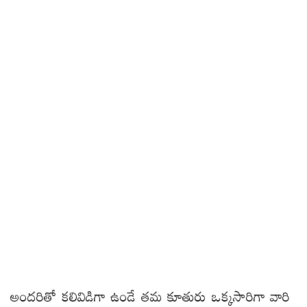
అందరితో కలివిడిగా ఉండే తమ కూతురు ఒక్కసారిగా వారి