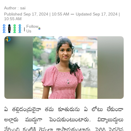
Author :
sai
Published Sep 17, 2024 | 10:55 AM
⚊
Updated
Sep 17, 2024 |
10:55 AM
Follow
|
Us
ఏ తల్లిదండ్రులైనా తమ కూతురును ఏ లోటు లేకుండా
అల్లారు ముద్దుగా పెంచుకుంటుంటారు. విద్యాబుద్దులు
నేర్పించి కంటికి రెప్పలా కాపాడుకుంటారు. పెరిగి పెద్దదైన