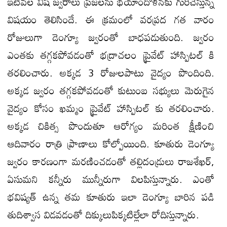
ఇటీవల విష జ్వరాలు ప్రజలను భయాందోళనకు గురిచేస్తున్న
విషయం తెలిసిందే. ఈ క్రమంలో వరప్రద గత వారం
రోజులుగా డెంగ్యూ జ్వరంతో బాధపడుతుంది. జ్వరం
ఎంతకు తగ్గకపోవడంతో భద్రాచలం ప్రైవేట్ హాస్పిటల్ కి
తరలించారు. అక్కడ 3 రోజులపాటు వైద్యం పొందింది.
అక్కడ జ్వరం తగ్గకపోవడంతో కుటుంబ సభ్యులు మెరుగైన
వైద్యం కోసం ఖమ్మం ప్రైవేట్ హాస్పిటల్ కు తరలించారు.
అక్కడ చికిత్స పొందుతూ ఆరోగ్యం మరింత క్షీణించి
ఆదివారం రాత్రి ప్రాణాలు కోల్పోయింది. కూతురు డెంగ్యూ
జ్వరం కారణంగా మరణించడంతో తల్లిదండ్రులు రాజశేఖర్,
ఏసుమని కన్నీరు మున్నీరుగా విలపిస్తున్నారు. ఎంతో
భవిష్యత్ ఉన్న తమ కూతురు ఇలా డెంగ్యూ బారిన పడి
తుదిశ్వాస విడవడంతో దిక్కులుపిక్కటిల్లేలా రోదిస్తున్నారు.