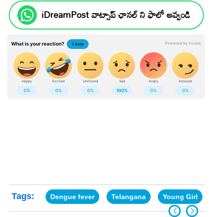
iDreamPost వాట్సాప్ ఛానల్ ని ఫాలో అవ్వండి
Tags:
Dengue fever
Telangana
Young Girl