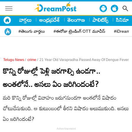
వార్తలు
ఆంధ్రప్రదేశ్
తెలంగాణ
పాలిటిక్స్
సినిమా
#తెలుగు వార్తలు
#ఈరోజు ట్రెండింగ్ OTT మూవీస్
#iDreamP
Telugu News
/
crime
/
21 Year Old Varapradha Passed Away Of Dengue Fever I
కొన్ని రోజుల్లో పెళ్లి జరగాల్సి ఉండగా..
అంతలోనే.. అసలు ఏం జరిగిందంటే?
మరి కొన్ని రోజుల్లో వివాహం జరుగనుండగా అంతలోనే విషాదం
చోటుచేసుకుంది. ఆ కుటుంబంలో తీరని విషాదం అలుముకుంది. అసలు
ఏం జరిగిందంటే?