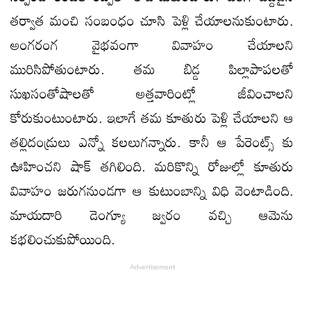
తర్వాత మంచి సంబంధం చూసి పెళ్లి చేయాలనుకుంటారు.
అంగరంగ వైభవంగా వివాహం చేయాలని
మురిసిపోతుంటారు. తమ బిడ్డ పిల్లాపాపలతో
సుఖసంతోషాలతో అత్తవారింట్లో జీవించాలని
కోరుకుంటుంటారు. ఇలాగే తమ కూతురు పెళ్లి చేయాలని ఆ
తల్లిదండ్రులు ఎన్నో కలలుగన్నారు. కానీ ఆ పేరెంట్స్ కు
ఊహించని షాక్ తగిలింది. మరికొన్ని రోజుల్లో కూతురు
వివాహం జరుగనుండగా ఆ కుటుంబాన్ని విధి వెంటాడింది.
మాయదారి డెంగ్యూ జ్వరం వచ్చి ఆమెను
కభలించుకుపోయింది.