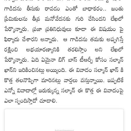
గాడిదను తీసుకు రావడం ఎంతో బాధాకరం.. జంతు
ప్రేమికులను తీవ్ర మనోవేదనకు గురి చేసిందని లేఖలో
పేర్కొన్నారు. ప్రజా ప్రతినిధువులు కూడా ఈ విషయం పై
ఫిర్యాదు చేశారని అన్నారు. ఆ గాడిదను తమకు అప్పగిస్తే
రక్షించి అభయారణ్యానికి తరలిస్తాం అని లేఖలో
పేర్కొన్నారు. ఏది ఏమైనా బిగ్ బాస్ టీఆర్పీ కోసం సల్మాన్
ఖాన్‌ని ఇరికించినట్లు అయ్యింది. ఈ వివాదం సల్మాన్ ఖాన్ కి
కొత్త తలనొప్పిగా మారినట్లు వార్తలు వస్తున్నాయి. ఇప్పటికే
ఎన్నో వివాదాల్లో ఇరుక్కున్న సల్మాన్ ఈ కొత్త ఈ వివాదంపై
ఎలా స్పందిస్తాడో చూడాలి.