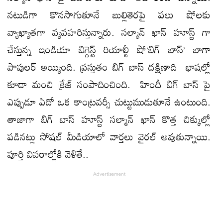
నటుడిగా కొనసాగుతూనే బుల్లితెరపై పలు షోలకు
వ్యాఖ్యాతగా వ్యవహరిస్తున్నారు. సల్మాన్ ఖాన్ హూస్ట్ గా
చేస్తున్న ఇండియా బిగ్గెస్ట్ రియాల్టీ షో‘బిగ్ బాస్’ బాగా
పాపులర్ అయ్యింది. ప్రస్తుతం బిగ్ బాస్ దక్షిణాది భాషల్లో
కూడా మంచి క్రేజ్ సంపాదించింది. హిందీ బిగ్ బాస్ పై
ఎప్పుడూ ఏదో ఒక కాంట్రవర్సీ చుట్టుముడుతూనే ఉంటుంది.
తాజాగా బిగ్ బాస్ హూస్ట్ సల్మాన్ ఖాన్ కొత్త చిక్కుల్లో
పడినట్లు సోషల్ మీడియాలో వార్తలు వైరల్ అవుతున్నాయి.
పూర్తి వివరాల్లోకి వెళితే..