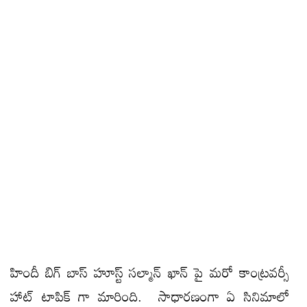
హిందీ బిగ్ బాస్ హూస్ట్ సల్మాన్ ఖాన్ పై మరో కాంట్రవర్సీ
హాట్ టాపిక్ గా మారింది. సాధారణంగా ఏ సినిమాలో