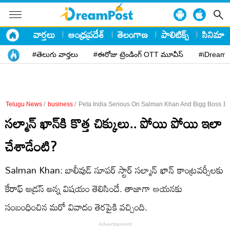
వార్తలు
ఆంధ్రప్రదేశ్
తెలంగాణ
పాలిటిక్స్
సినిమా
#తెలుగు వార్తలు
#ఈరోజు ట్రెండింగ్ OTT మూవీస్
#iDreamP
Telugu News
/
business
/
Peta India Serious On Salman Khan And Bigg Boss 1
సల్మాన్ ఖాన్‌కి కొత్త చిక్కులు.. పోయి పోయి ఇలా
చేశాడేంటి?
Salman Khan: బాలీవుడ్ సూపర్ స్టార్ సల్మాన్ ఖాన్ కాంట్రవర్సీలకు
కేరాఫ్ అడ్రస్ అన్న విషయం తెలిసిందే. తాజాగా ఆయనకు
సంబంధించిన మరో వివాదం తెరపైకి వచ్చింది.