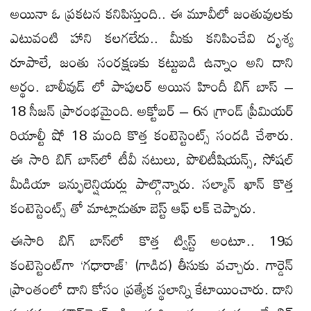
అయినా ఓ ప్రకటన కనిపిస్తుంది.. ఈ మూవీలో జంతువులకు
ఎటువంటి హాని కలగలేదు.. మీకు కనిపించేవి దృశ్య
రూపాలే, జంతు సంరక్షణకు కట్టుబడి ఉన్నాం అని దాని
అర్థం. బాలీవుడ్ లో పాపులర్ అయిన హిందీ బిగ్ బాస్ –
18 సీజన్ ప్రారంభమైంది. అక్టోబర్ – 6న గ్రాండ్ ప్రీమియర్
రియాల్టీ షో 18 మంది కొత్త కంటెస్టెంట్స్ సందడి చేశారు.
ఈ సారి బిగ్ బాస్‌లో టీవీ నటులు, పొలిటీషియన్స్, సోషల్
మీడియా ఇన్ఫులెన్షియర్లు పాల్గొన్నారు. సల్మాన్ ఖాన్ కొత్త
కంటెస్టెంట్స్ తో మాట్లాడుతూ బెస్ట్ ఆఫ్ లక్ చెప్పారు.
ఈసారి బిగ్ బాస్‌లో కొత్త ట్విస్ట్ అంటూ.. 19వ
కంటెస్టెంట్‌గా ‘గధారాజ్’ (గాడిద) తీసుకు వచ్చారు. గార్డెన్
ప్రాంతంలో దాని కోసం ప్రత్యేక స్థలాన్ని కేటాయించారు. దాని