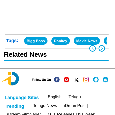
Tags:
Bigg Boss
Donkey
Movie News
PET
Related News
Follow Us On :
English
Telugu
Language Sites
Telugu News
iDreamPost
Trending
iDream FilmNager
OTT Releases This Week