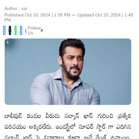
Author :
sai
Published Oct 10, 2024 | 1:39 PM
⚊
Updated
Oct 10, 2024 | 1:48
PM
Follow
|
Us
బాలీవుడ్ కండల వీరుడు సల్మాన్ ఖాన్ గురించి ప్రత్యేక
పరిచయం అక్కరలేదు. ఇండస్ట్రీలో సూపర్ స్టార్ గా ఎదిగిన
సల్మాన్ ఖాన్ పై వివాదాలు కూడా అదే రేంజ్ ఉన్నాయి.