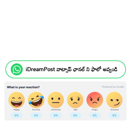
iDreamPost వాట్సాప్ ఛానల్ ని ఫాలో అవ్వండి