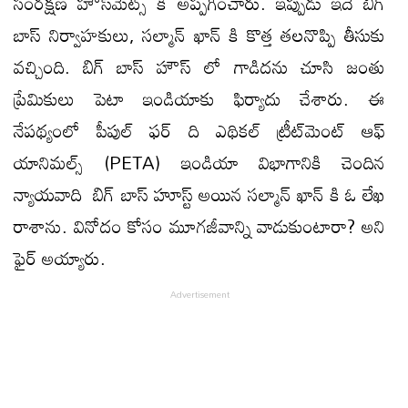
సంరక్షణ హౌస్‌మెట్స్ కి అప్పగించారు. ఇప్పుడు ఇదే బిగ్
బాస్ నిర్వాహకులు, సల్మాన్ ఖాన్ కి కొత్త తలనొప్పి తీసుకు
వచ్చింది. బిగ్ బాస్ హౌస్ లో గాడిదను చూసి జంతు
ప్రేమికులు పెటా ఇండియాకు ఫిర్యాదు చేశారు. ఈ
నేపథ్యంలో పీపుల్ ఫర్ ది ఎథికల్ ట్రీట్‌మెంట్ ఆఫ్
యానిమల్స్ (PETA) ఇండియా విభాగానికి చెందిన
న్యాయవాది బిగ్ బాస్ హూస్ట్ అయిన సల్మాన్ ఖాన్ కి ఓ లేఖ
రాశాను. వినోదం కోసం మూగజీవాన్ని వాడుకుంటారా? అని
ఫైర్ అయ్యారు.