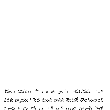
కేవలం వినోదం కోసం జంతువులను వాడుకోవడం ఎంత
వరకు న్యాయం? సెట్ నుంచి దానిని వెంటనే తొలగించాలని
నిర్వాహకులను కోరారు. బిగ్ బాస్ లాంటి రియాల్టీ షోలో