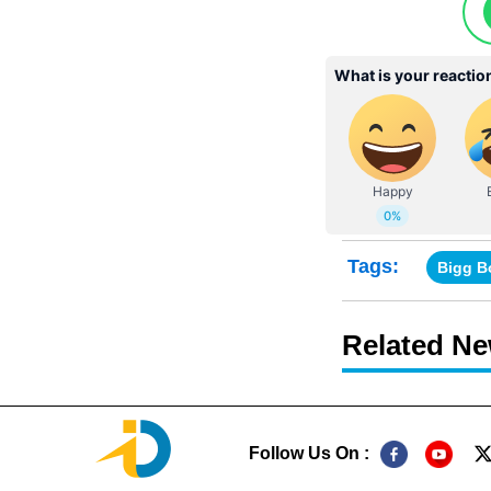
Tags:
Bigg B
Related N
Follow Us On :