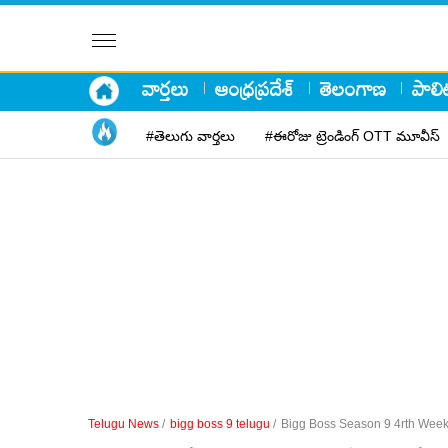
వార్తలు
ఆంధ్రప్రదేశ్
తెలంగాణ
పాలిట
#తెలుగు వార్తలు
#ఈరోజు ట్రెండింగ్ OTT మూవీస్
Telugu News
/
bigg boss 9 telugu
/
Bigg Boss Season 9 4rth Week