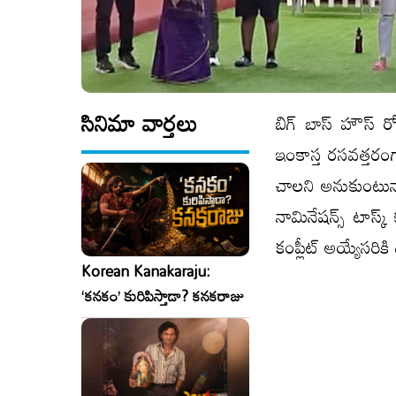
సినిమా వార్తలు
బిగ్ బాస్ హౌస్ రోజ
ఇంకాస్త రసవత్తరంగా
చాలని అనుకుంటున్న
నామినేషన్స్ టాస్క
కంప్లీట్ అయ్యేసరికి
Korean Kanakaraju:
‘కనకం’ కురిపిస్తాడా? కనకరాజు