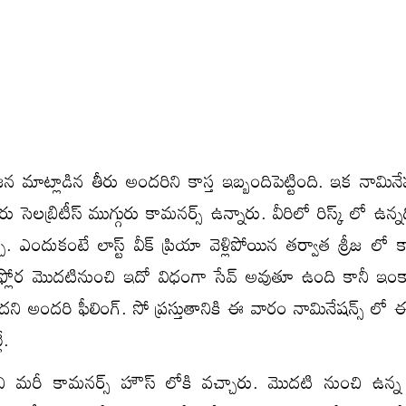
 మాట్లాడిన తీరు అందరిని కాస్త ఇబ్బందిపెట్టింది. ఇక నామినే
రు సెలబ్రిటీస్ ముగ్గురు కామనర్స్ ఉన్నారు. వీరిలో రిస్క్ లో ఉన్నది
చు. ఎందుకంటే లాస్ట్ వీక్ ప్రియా వెళ్లిపోయిన తర్వాత శ్రీజ లో కాన్
క ఫ్లోర మొదటినుంచి ఇదో విధంగా సేవ్ అవుతూ ఉంది కానీ ఇం
ాలేదని అందరి ఫీలింగ్. సో ప్రస్తుతానికి ఈ వారం నామినేషన్స్ లో 
ే.
కుని మరీ కామనర్స్ హౌస్ లోకి వచ్చారు. మొదటి నుంచి ఉన్న 