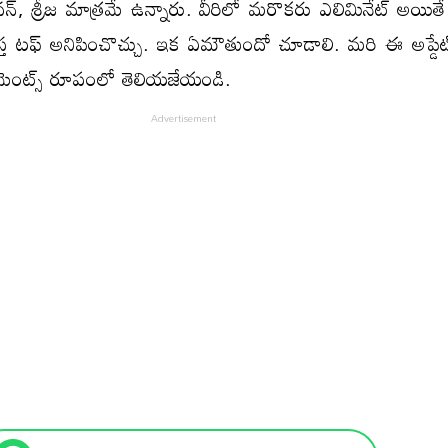
వన్, శ్రీజ మాత్రమే ఉన్నారు. వీరిలో మరొకరు ఎలిమినేట్ అయితే
కాస్త టఫ్ అనిపించొచ్చు. ఇక ఏమౌతుందో చూడాలి. మరి ఈ అప్డేట
మెంట్స్ రూపంలో తెలియజేయండి.