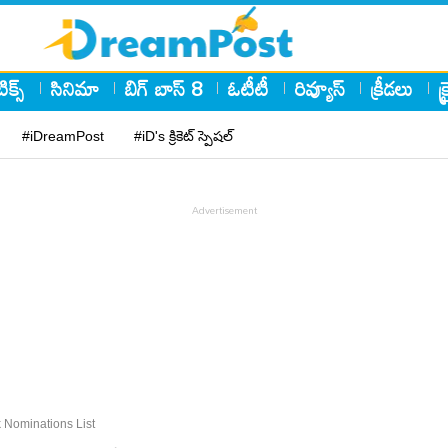
ిక్స్
సినిమా
బిగ్ బాస్ 8
ఓటీటీ
రివ్యూస్
క్రీడలు
క
#iDreamPost
#iD's క్రికెట్ స్పెషల్
 Nominations List