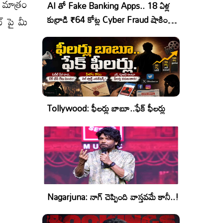
 మాత్రం
AI తో Fake Banking Apps.. 18 ఏళ్ల
్ పై మీ
కుర్రాడి ₹64 కోట్ల Cyber Fraud షాకింగ్
ఆపరేషన్!
Tollywood: ఫీలర్లు బాబూ..ఫేక్ ఫీలర్లు
Nagarjuna: నాగ్ చెప్పింది వాస్తవమే కానీ..!