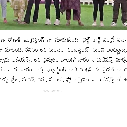
ు రోజుకి ఇంట్రెస్టింగ్ గా మారుతుంది. వైల్డ్ కార్డ్ ఎంట్రీ వచ్
 మారింది. కనీసం ఇక నుంచైనా కంటెస్టెంట్స్ నుంచి ఎంటర్టైన్మెం
ారు ఆడియన్స్. ఇక ప్రస్తుతం నాలుగో వారం నామినేషన్స్ పూర్త
్ కూడా ఈ వారం కాస్త ఇంట్రెస్టింగ్ గానే ముగిసింది. ఫైనల్ గా 
 దివ్య, శ్రీజ, హరీష్, రీతు, సంజన, ఫ్లోరా షైనీలు నామినేషన్స్ లో ఉ