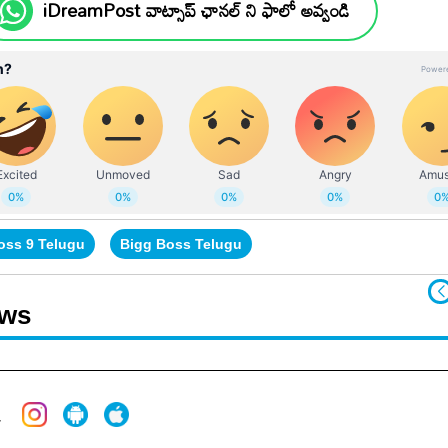
iDreamPost వాట్సాప్ ఛానల్ ని ఫాలో అవ్వండి
oss 9 Telugu
Bigg Boss Telugu
ews