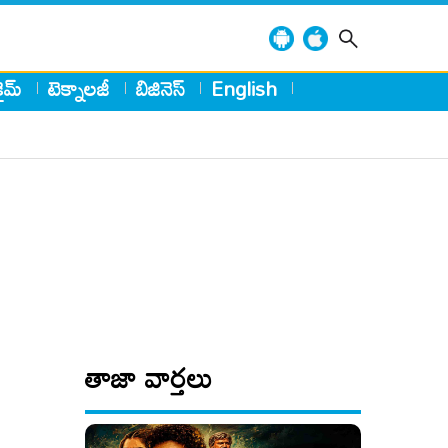
్రైమ్
టెక్నాలజీ
బిజినెస్
English
తాజా వార్తలు