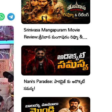
Srinivasa Mangapuram Movie
Review:శ్రీనివాస మంగాపురం రివ్యూ &
రేటింగ్
Nani’s Paradise: పారడైజ్ కు అదొక్కటే
సమస్య!