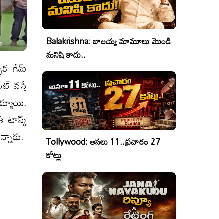
Balakrishna: బాలయ్య మామూలు మొండి
మనిషి కాదు..
చాక గేమ్
ట్ వస్తే
య్యాయి.
ఈ టాస్క్
న్నారు.
Tollywood: అసలు 11..ప్రచారం 27
కోట్లు