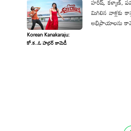
హరీష్, కళ్యాణ్, ప
మిగిలిన వాళ్లకు 
అభిప్రాయాలను కా
Korean Kanakaraju:
కో.క..ఓ హర్రర్ కామెడీ