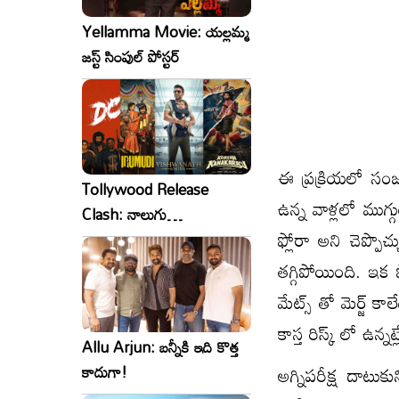
Yellamma Movie: యల్లమ్మ
జస్ట్ సింపుల్ పోస్టర్
ఈ ప్రక్రియలో సంజన
Tollywood Release
ఉన్న వాళ్లలో ముగ్గు
Clash: నాలుగు
ఫ్లోరా అని చెప్పొచ్
సినిమాలు..ఒకేసారి..ఎందుకో?
తగ్గిపోయింది. ఇ
మేట్స్ తో మెర్జ్ క
కాస్త రిస్క్ లో ఉన్నట్ల
Allu Arjun: బన్నీకి ఇది కొత్త
అగ్నిపరీక్ష దాటు
కాదుగా!