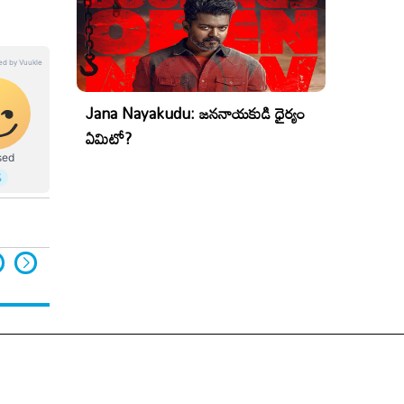
Jana Nayakudu: జననాయకుడి ధైర్యం
ఏమిటో?