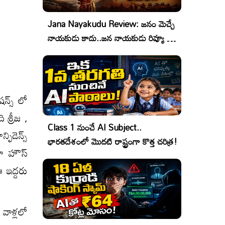
Jana Nayakudu Review: జనం మెచ్చే
నాయకుడు కాదు..జన నాయకుడు రివ్యూ &
రేటింగ్!
షన్స్ లో
 శ్రీజ ,
Class 1 నుంచే AI Subject..
ఫిడెన్స్
భారతదేశంలో మొదటి రాష్ట్రంగా కొత్త చరిత్ర!
కా హౌస్
ఈ ఇద్దరు
వాళ్లలో