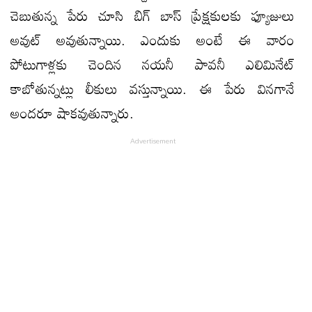
చెబుతున్న పేరు చూసి బిగ్ బాస్ ప్రేక్షకులకు ఫ్యూజులు
అవుట్ అవుతున్నాయి. ఎందుకు అంటే ఈ వారం
పోటుగాళ్లకు చెందిన నయనీ పావనీ ఎలిమినేట్
కాబోతున్నట్లు లీకులు వస్తున్నాయి. ఈ పేరు వినగానే
అందరూ షాకవుతున్నారు.