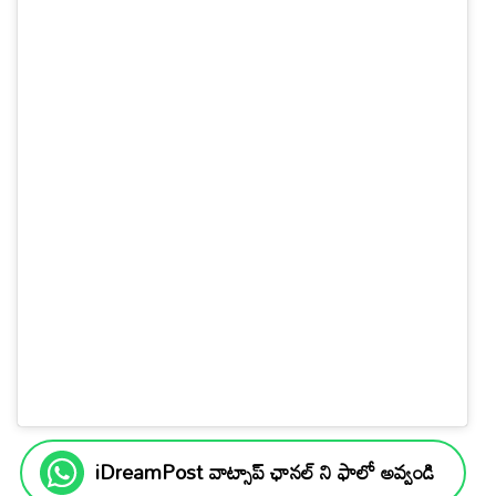
iDreamPost వాట్సాప్ ఛానల్ ని ఫాలో అవ్వండి