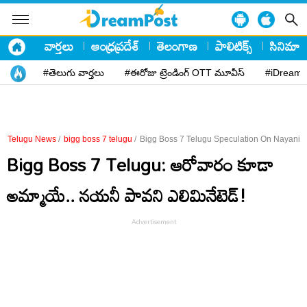
వార్తలు
ఆంధ్రప్రదేశ్
తెలంగాణ
పాలిటిక్స్
సినిమా
#తెలుగు వార్తలు
#ఈరోజు ట్రెండింగ్ OTT మూవీస్
#iDreamP
Telugu News
/
bigg boss 7 telugu
/
Bigg Boss 7 Telugu Speculation On Nayani P
Bigg Boss 7 Telugu: ఆరోవారం కూడా
అమ్మాయే.. నయనీ పావని ఎలిమినేటెడ్!