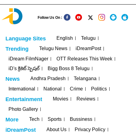
Follow Us On :
English
Telugu
Language Sites
Telugu News
iDreamPost
Trending
iDream FilmNager
OTT Releases This Week
iD's క్రికెట్ స్పెషల్
Bigg Boss 8 Telugu
Andhra Pradesh
Telangana
News
International
National
Crime
Politics
Movies
Reviews
Entertainment
Photo Gallery
Tech
Sports
Bussiness
More
About Us
Privacy Policy
iDreamPost