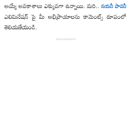
అయ్యే అవకాశాలు ఎక్కువగా ఉన్నాయి. మరి..
నయనీ పావనీ
ఎలిమినేషన్ పై మీ అభిప్రాయాలను కామెంట్స్ రూపంలో
తెలియజేయండి.