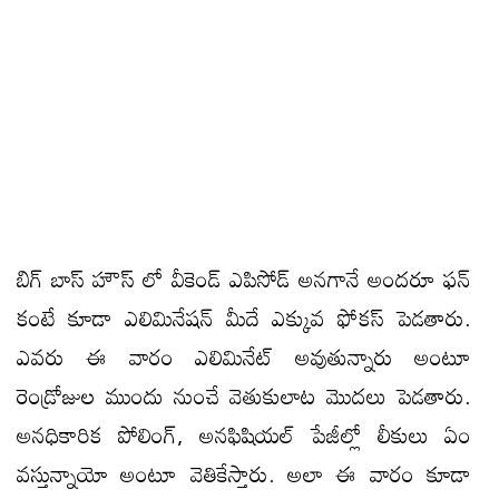
బిగ్ బాస్ హౌస్ లో వీకెండ్ ఎపిసోడ్ అనగానే అందరూ ఫన్
కంటే కూడా ఎలిమినేషన్ మీదే ఎక్కువ ఫోకస్ పెడతారు.
ఎవరు ఈ వారం ఎలిమినేట్ అవుతున్నారు అంటూ
రెండ్రోజుల ముందు నుంచే వెతుకులాట మొదలు పెడతారు.
అనధికారిక పోలింగ్, అనఫిషియల్ పేజీల్లో లీకులు ఏం
వస్తున్నాయో అంటూ వెతికేస్తారు. అలా ఈ వారం కూడా