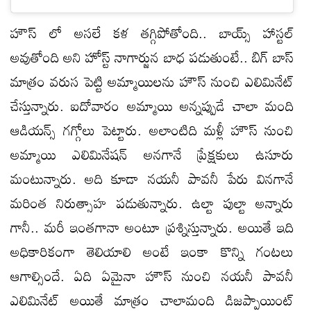
హౌస్ లో అసలే కళ తగ్గిపోతోంది.. బాయ్స్ హాస్టల్
అవుతోంది అని హోస్ట్ నాగార్జున బాధ పడుతుంటే.. బిగ్ బాస్
మాత్రం వరుస పెట్టి అమ్మాయిలను హౌస్ నుంచి ఎలిమినేట్
చేస్తున్నారు. ఐదోవారం అమ్మాయి అన్నప్పుడే చాలా మంది
ఆడియన్స్ గగ్గోలు పెట్టారు. అలాంటిది మళ్లీ హౌస్ నుంచి
అమ్మాయి ఎలిమినేషన్ అనగానే ప్రేక్షకులు ఉసూరు
మంటున్నారు. అది కూడా నయనీ పావనీ పేరు వినగానే
మరింత నిరుత్సాహ పడుతున్నారు. ఉల్టా పుల్టా అన్నారు
గానీ.. మరీ ఇంతగానా అంటూ ప్రశ్నిస్తున్నారు. అయితే ఇది
అధికారికంగా తెలియాలి అంటే ఇంకా కొన్ని గంటలు
ఆగాల్సిందే. ఏది ఏమైనా హౌస్ నుంచి నయనీ పావనీ
ఎలిమినేట్ అయితే మాత్రం చాలామంది డిజప్పాయింట్