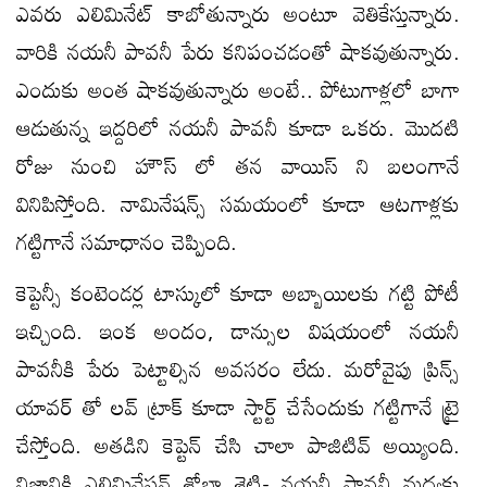
ఎవరు ఎలిమినేట్ కాబోతున్నారు అంటూ వెతికేస్తున్నారు.
వారికి నయనీ పావనీ పేరు కనిపంచడంతో షాకవుతున్నారు.
ఎందుకు అంత షాకవుతున్నారు అంటే.. పోటుగాళ్లలో బాగా
ఆడుతున్న ఇద్దరిలో నయనీ పావనీ కూడా ఒకరు. మొదటి
రోజు నుంచి హౌస్ లో తన వాయిస్ ని బలంగానే
వినిపిస్తోంది. నామినేషన్స్ సమయంలో కూడా ఆటగాళ్లకు
గట్టిగానే సమాధానం చెప్పింది.
కెప్టెన్సీ కంటెండర్ల టాస్కులో కూడా అబ్బాయిలకు గట్టి పోటీ
ఇచ్చింది. ఇంక అందం, డాన్సుల విషయంలో నయనీ
పావనీకి పేరు పెట్టాల్సిన అవసరం లేదు. మరోవైపు ప్రిన్స్
యావర్ తో లవ్ ట్రాక్ కూడా స్టార్ట్ చేసేందుకు గట్టిగానే ట్రై
చేస్తోంది. అతడిని కెప్టెన్ చేసి చాలా పాజిటివ్ అయ్యింది.
నిజానికి ఎలిమినేషన్ శోభా శెట్టి- నయనీ పావనీ మధ్యకు