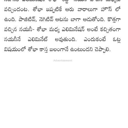
వచ్చిందంట. శోభా ఇప్పటికే ఆరు వారాలుగా హౌస్ లో
ఉంది. పాజిటివ్, నెగిటివ్ ఆటను బాగా ఆడుతోంది. కొత్తగా
వచ్చిన నయనీ- శోభా మధ్య ఎలిమినేషన్ అంటే కచ్చితంగా
నయనీనే ఎలిమినేట్ అవుతుంది. ఎందుకంటే ఓట్ల
విషయంలో శోభా కాస్త బలంగానే ఉంటుందని చెప్పాలి.