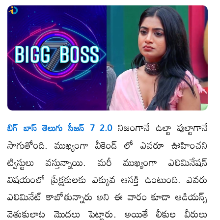
నిజంగానే ఉల్టా పుల్టాగానే
బిగ్ బాస్ తెలుగు సీజన్ 7 2.0
సాగుతోంది. ముఖ్యంగా వీకెండ్ లో ఎవరూ ఊహించని
ట్విస్టులు వస్తున్నాయి. మరీ ముఖ్యంగా ఎలిమినేషన్
విషయంలో ప్రేక్షకులకు ఎక్కువ ఆసక్తి ఉంటుంది. ఎవరు
ఎలిమినేట్ కాబోతున్నారు అని ఈ వారం కూడా ఆడియన్స్
వెతుకులాట మొదలు పెట్టారు. అయితే లీకుల వీరులు