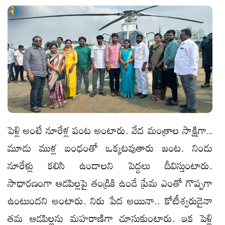
పెళ్లి అంటే నూరేళ్ల పంట అంటారు. వేద మంత్రాల సాక్షిగా..
మూడు ముళ్ల బంధంతో ఒక్కటవుతారు జంట. నిండు
నూరేళ్లు కలిసి ఉండాలని పెద్దలు దీవిస్తుంటారు.
సాధారణంగా ఆడపిల్లపై తండ్రికి ఉండే ప్రేమ ఎంతో గొప్పగా
ఉంటుందని అంటారు. నిరు పేద అయినా.. కోటీశ్వరుడైనా
తమ ఆడపిల్లను మహరాణిగా చూసుకుంటారు. ఇక పెళ్లి