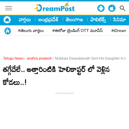
వార్తలు
ఆంధ్రప్రదేశ్
తెలంగాణ
పాలిటిక్స్
సినిమా
#తెలుగు వార్తలు
#ఈరోజు ట్రెండింగ్ OTT మూవీస్
#iDreamP
Telugu News
/
andhra pradesh
/
Mukkala Dwarakanath Sent His Daughter In Hel
తగ్గేదేలే.. అత్తారింటికి హెలికాప్టర్ లో వెళ్లిన
కోడలు..!