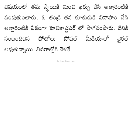
విషయంలో తమ స్థాయికి మించి ఖర్చు చేసి అత్తారింటికి
పంపుతుంటారు. ఓ తండ్రి తన కూతురుకి వివాహం చేసి
అత్తారింటికి ఏకంగా హెలికాప్టపర్ లో సాగనంపారు. దీనికి
సంబంధిచిన ఫోటోలు సోషల్ మీడియాలో వైరల్
అవుతున్నాయి. వివరాల్లోకి వెళితే..