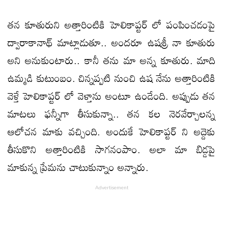
తన కూతురుని అత్తారింటికి హెలికాప్టర్ లో పంపించడంపై
ద్వారాకానాథ్ మాట్లాడుతూ.. అందరూ ఉషశ్రీ నా కూతురు
అని అనుకుంటారు.. కానీ తను మా అన్న కూతురు. మాది
ఉమ్మడి కుటుంబం. చిన్నప్పటి నుంచి ఉష నేను అత్తారింటికి
వెళ్తే హెలికాప్టర్ లో వెళ్తాను అంటూ ఉండేంది. అప్పుడు తన
మాటలు ఫన్నీగా తీసుకున్నా.. తన కల నెరవేర్చాలన్న
ఆలోచన మాకు వచ్చింది. అందుకే హెలికాప్టర్ ని అద్దెకు
తీసుకొని అత్తారింటికి సాగనంపాం. అలా మా బిడ్డపై
మాకున్న ప్రేమను చాటుకున్నాం అన్నారు.