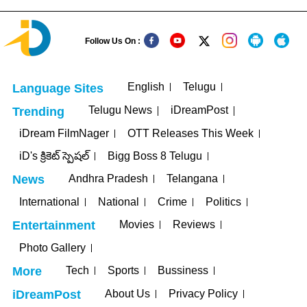
Follow Us On :
English
Telugu
Language Sites
Telugu News
iDreamPost
Trending
iDream FilmNager
OTT Releases This Week
iD's క్రికెట్ స్పెషల్
Bigg Boss 8 Telugu
Andhra Pradesh
Telangana
News
International
National
Crime
Politics
Movies
Reviews
Entertainment
Photo Gallery
Tech
Sports
Bussiness
More
About Us
Privacy Policy
iDreamPost