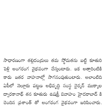
సాధారణంగా తల్లిదండ్రులు తమ స్థోమతను బట్టి కూతురి
పెళ్లి అంగరంగ వైభవంగా చేస్తుంటారు. ఇక అత్తారింటికి
కారు ఇతర వాహనాల్లో సాగనంపుతుంటారు. అలాంటిది
ఏపీలో నెల్లూరు పట్టణ అభివృద్ది సంస్థ చైర్మన్ ముక్కాల
ద్వారకానాథ్ తన కూతురు ఉషశ్రీ వివాహం హైదరాబాద్ కి
చెందిన ప్రశాంత్ తో అంగరంగ వైభవంగా జరిపించారు.