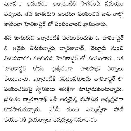
వివాహం అనంతరం అత్తారింటికి సాగనంపే సమయం
వచ్చింది. తన కూతురుని అందరూ పంపించిన వాహనాల్లో
కాకుండా హెలికాప్టర్ లో పంపించాలని భావించాడు.
తన కూతురుని అత్తారింటికి పంపించేందుకు ఓ హెలికాప్టర్
ని అద్దెకు తీసుకున్నారు ద్వారకానాథ్. నెల్లూరు నుంచి
విజయవాడకు కూతురుని హెలికాప్టర్ లో పంపించారు. ఇక
హెలికాప్టర్ కోసం ప్రత్యేకంగా హెలిప్యాడ్ ఏర్పాటు
చేయించారు. అత్తారింటికి నవదంపతులను హెలికాప్టర్ లో
పంపించడంపై స్థానికులు ఆసక్తిగా మాట్లాడుకుంటున్నారు.
ప్రసుతం ద్వారకానాథ్ ఏపీ ఆర్యవైశ్య మహాసభ అధ్యక్షుడిగా
కొనసాగుతున్నారు. వైసీపీ నుంచి ఎమ్మెల్యేగా పోటీ
చేయడానికి ప్రయత్నాలు చేస్తున్నట్లు సమాచారం.