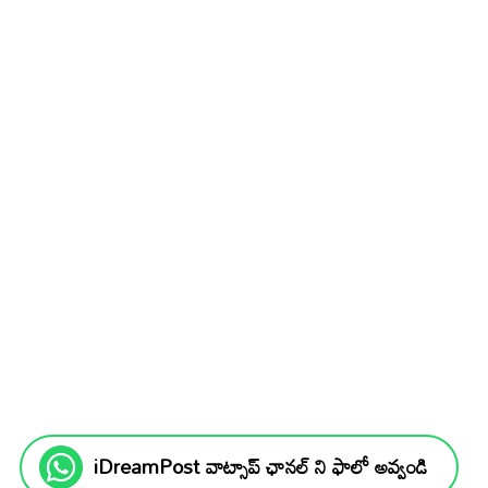
iDreamPost వాట్సాప్ ఛానల్ ని ఫాలో అవ్వండి