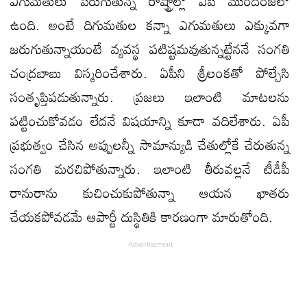
ఎగుమతులు పెరుగుతున్న రాష్ట్రాల్లో ఏపీ ముందంజలో
ఉంది. అంటే దిగుమతుల కన్నా ఎగుమతులు ఎక్కువగా
జరుగుతున్నాయంటే వ్యవస్థ పటిష్టమవుతున్నట్టేననే సంగతి
చంద్రబాబు విస్మరించేశారు. ఏపీని శ్రీలంకతో పోల్చేసి
సంతృప్తిపడుతున్నారు. ప్రజలు ఇలాంటి మాటలను
పట్టించుకోవడం లేదనే విషయాన్ని కూడా వదిలేశారు. ఏపీ
ప్రభుత్వం చేసిన అప్పులన్నీ సామాన్యుడి చేతుల్లోకే చేరుతున్న
సంగతి మరచిపోతున్నారు. ఇలాంటి తీరువల్లనే టీడీపీ
రానురాను కుచించుకుపోతున్నా ఆయన ఖాతరు
చేయకపోవడమే ఆపార్టీ దుస్థితికి కారణంగా మారుతోంది.