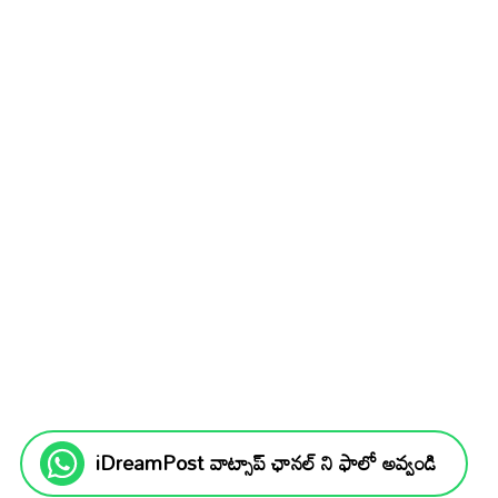
iDreamPost వాట్సాప్ ఛానల్ ని ఫాలో అవ్వండి