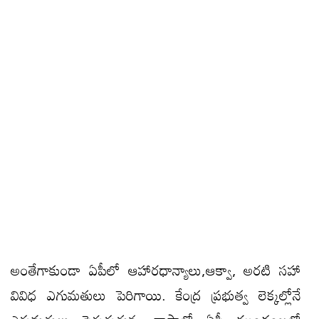
అంతేగాకుండా ఏపీలో ఆహారధాన్యాలు,ఆక్వా, అరటి సహా
వివిధ ఎగుమతులు పెరిగాయి. కేంద్ర ప్రభుత్వ లెక్కల్లోనే