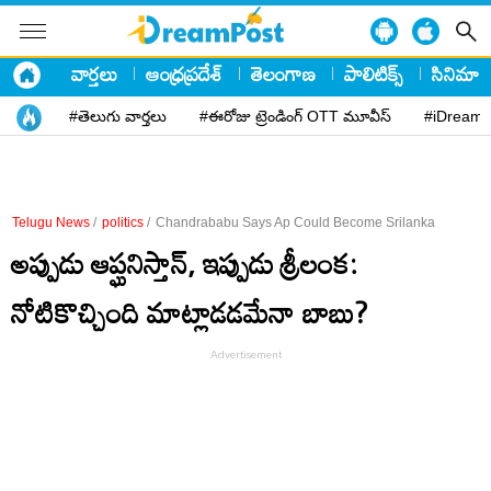
వార్తలు
ఆంధ్రప్రదేశ్
తెలంగాణ
పాలిటిక్స్
సినిమా
#తెలుగు వార్తలు
#ఈరోజు ట్రెండింగ్ OTT మూవీస్
#iDreamP
Telugu News
/
politics
/
Chandrababu Says Ap Could Become Srilanka
అప్పుడు ఆప్ఘనిస్తాన్, ఇప్పుడు శ్రీలంక:
నోటికొచ్చింది మాట్లాడడమేనా బాబు?