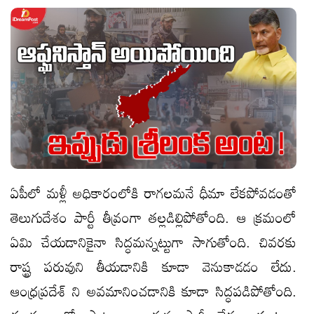
ఏపీలో మళ్లీ అధికారంలోకి రాగలమనే ధీమా లేకపోవడంతో
తెలుగుదేశం పార్టీ తీవ్రంగా తల్లడిల్లిపోతోంది. ఆ క్రమంలో
ఏమి చేయడానికైనా సిద్ధమన్నట్టుగా సాగుతోంది. చివరకు
రాష్ట్ర పరువుని తీయడానికి కూడా వెనుకాడడం లేదు.
ఆంధ్రప్రదేశ్ ని అవమానించడానికి కూడా సిద్ధపడిపోతోంది.