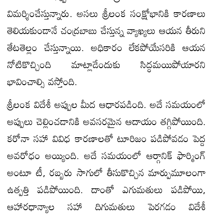
విమర్శించేస్తున్నారు. అసలు శ్రీలంక సంక్షోభానికి కారణాలు
తెలియకుండానే చంద్రబాబు చేస్తున్న వ్యాఖ్యలు ఆయన తీరుని
తేటతెల్లం చేస్తున్నాయి. అధికారం లేకపోయేసరికి ఆయన
నోటికొచ్చింది మాట్లాడేందుకు సిద్ధమయిపోయారని
భావించాల్సి వస్తోంది.
శ్రీలంక విదేశీ అప్పుల మీద ఆధారపడింది. అదే సమయంలో
అప్పులు చెల్లించడానికి అవసరమైన ఆదాయం తగ్గిపోయింది.
కరోనా సహా వివిధ కారణాలతో టూరిజం పడిపోవడం పెద్ద
అవరోధం అయ్యింది. అదే సమయంలో ఆర్గానిక్ ఫార్మింగ్
అంటూ టీ, రబ్బరు సాగులో తీసుకొచ్చిన మార్పుమూలంగా
ఉత్పత్తి పడిపోయింది. దాంతో ఎగుమతులు పడిపోయి,
ఆహారధాన్యాల సహా దిగుమతులు పెరగడం విదేశీ