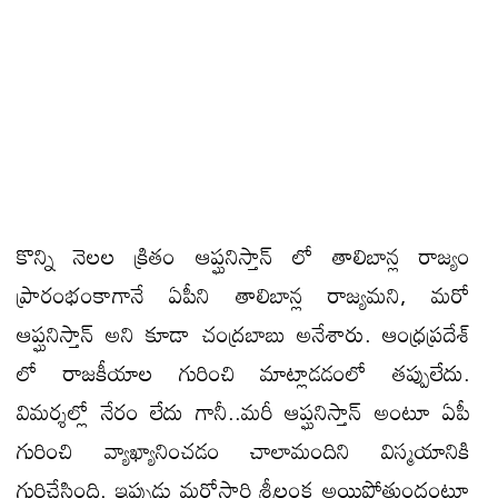
కొన్ని నెలల క్రితం ఆప్ఘనిస్తాన్ లో తాలిబాన్ల రాజ్యం
ప్రారంభంకాగానే ఏపీని తాలిబాన్ల రాజ్యమని, మరో
ఆప్ఘనిస్తాన్ అని కూడా చంద్రబాబు అనేశారు. ఆంధ్రప్రదేశ్
లో రాజకీయాల గురించి మాట్లాడడంలో తప్పులేదు.
విమర్శల్లో నేరం లేదు గానీ..మరీ ఆప్ఘనిస్తాన్ అంటూ ఏపీ
గురించి వ్యాఖ్యానించడం చాలామందిని విస్మయానికి
గురిచేసింది. ఇప్పుడు మరోసారి శ్రీలంక అయిపోతుందంటూ