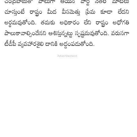
చంద్రబాబుతో పాటుగా ఆయన పార్టీ నేతల మాటలు
చూస్తుంటే రాష్ట్రం మీద వీసమెత్తు ప్రేమ కూడా లేదని
అర్థమవుతోంది. తమకు అధికారం లేని రాష్ట్రం అధోగతి
పాలుకావాల్సిందేనని ఆశిస్తున్నట్టు స్పష్టమవుతోంది. వరుసగా
టీడీపీ వ్యవహారశైలి దానికి అద్దంపడుతోంది.