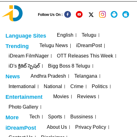
Follow Us On :
English
Telugu
Language Sites
Telugu News
iDreamPost
Trending
iDream FilmNager
OTT Releases This Week
iD's క్రికెట్ స్పెషల్
Bigg Boss 8 Telugu
Andhra Pradesh
Telangana
News
International
National
Crime
Politics
Movies
Reviews
Entertainment
Photo Gallery
Tech
Sports
Bussiness
More
About Us
Privacy Policy
iDreamPost