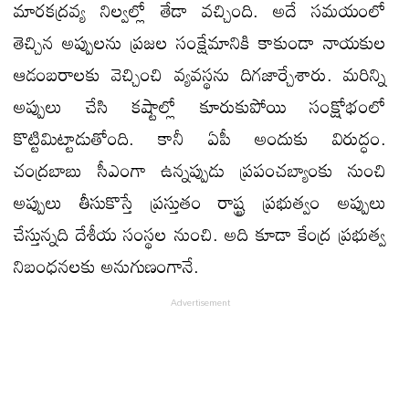
మారకద్రవ్య నిల్వల్లో తేడా వచ్చింది. అదే సమయంలో
తెచ్చిన అప్పులను ప్రజల సంక్షేమానికి కాకుండా నాయకుల
ఆడంబరాలకు వెచ్చించి వ్యవస్థను దిగజార్చేశారు. మరిన్ని
అప్పులు చేసి కష్టాల్లో కూరుకుపోయి సంక్షోభంలో
కొట్టిమిట్టాడుతోంది. కానీ ఏపీ అందుకు విరుద్ధం.
చంద్రబాబు సీఎంగా ఉన్నప్పుడు ప్రపంచబ్యాంకు నుంచి
అప్పులు తీసుకొస్తే ప్రస్తుతం రాష్ట్ర ప్రభుత్వం అప్పులు
చేస్తున్నది దేశీయ సంస్థల నుంచి. అది కూడా కేంద్ర ప్రభుత్వ
నిబంధనలకు అనుగుణంగానే.