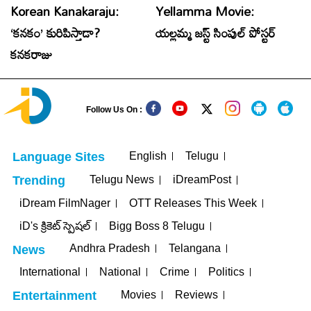
Korean Kanakaraju:
Yellamma Movie:
T
‘కనకం’ కురిపిస్తాడా?
యల్లమ్మ జస్ట్ సింపుల్ పోస్టర్
C
కనకరాజు
సి
Follow Us On :
English
Telugu
Language Sites
Telugu News
iDreamPost
Trending
iDream FilmNager
OTT Releases This Week
iD's క్రికెట్ స్పెషల్
Bigg Boss 8 Telugu
Andhra Pradesh
Telangana
News
International
National
Crime
Politics
Movies
Reviews
Entertainment