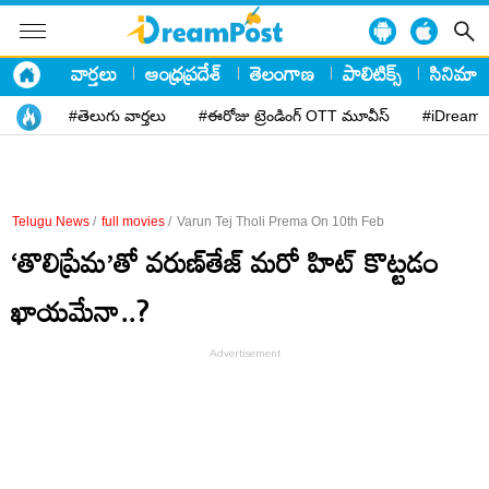
వార్తలు
ఆంధ్రప్రదేశ్
తెలంగాణ
పాలిటిక్స్
సినిమా
#తెలుగు వార్తలు
#ఈరోజు ట్రెండింగ్ OTT మూవీస్
#iDreamP
Telugu News
/
full movies
/
Varun Tej Tholi Prema On 10th Feb
‘తొలిప్రేమ’తో వ‌రుణ్‌తేజ్ మ‌రో హిట్ కొట్ట‌డం
ఖాయ‌మేనా..?