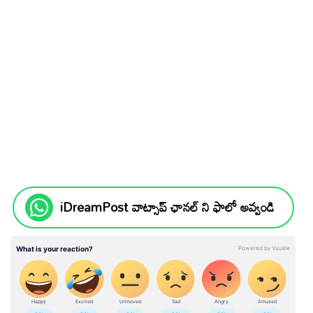
iDreamPost వాట్సాప్ ఛానల్ ని ఫాలో అవ్వండి