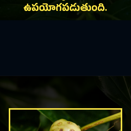
ఉపయోగపడుతుంది.