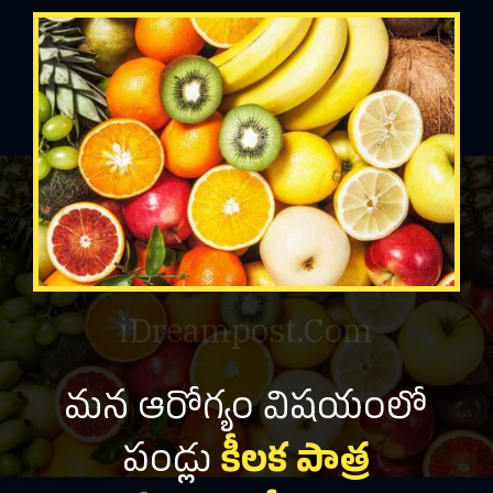
iDreampost.Com
మన ఆరోగ్యం విషయంలో
పండ్లు
కీలక పాత్ర