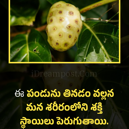
iDreampost.Com
ఈ
పండును తినడం వల్లన
మన శరీరంలోని శక్తి
స్థాయిలు పెరుగుతాయి.