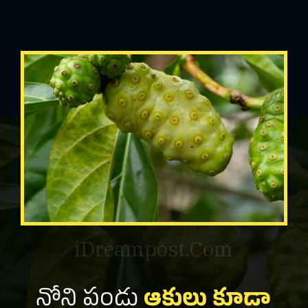
iDreampost.Com
నోని పండు
ఆకులు కూడా