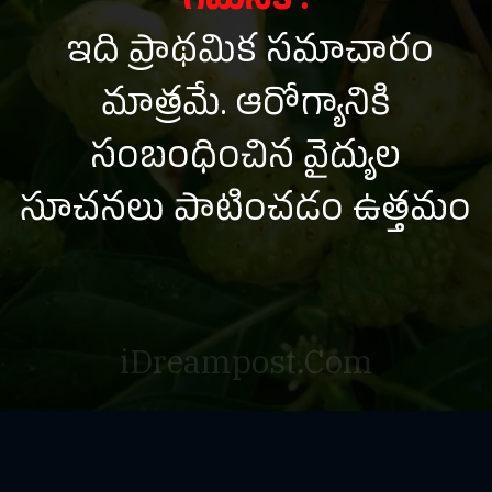
గమనిక :
ఇది ప్రాథమిక సమాచారం
మాత్రమే. ఆరోగ్యానికి
సంబంధించిన వైద్యుల
సూచనలు పాటించడం ఉత్తమం
iDreampost.Com