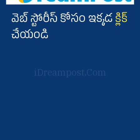
వెబ్ స్టోరీస్ కోసం ఇక్కడ
క్లిక్
చేయండి
iDreampost.Com