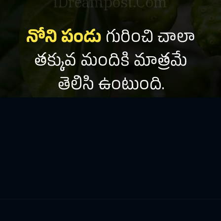
iDreampost.Com
నోని పండు
గురించి చాలా
తక్కువ మందికి మాత్రమే
తెలిసి ఉంటుంది.