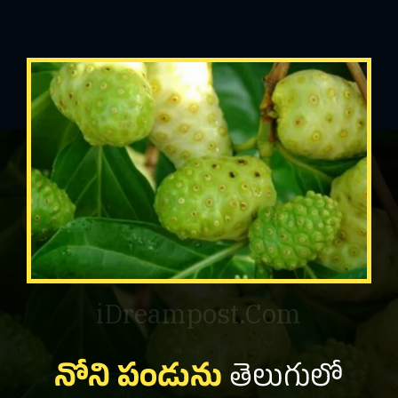
iDreampost.Com
నోని పండును
తెలుగులో