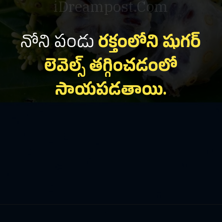
iDreampost.Com
నోని పండు
రక్తంలోని షుగర్
లెవెల్స్ తగ్గించడంలో
సాయపడతాయి.