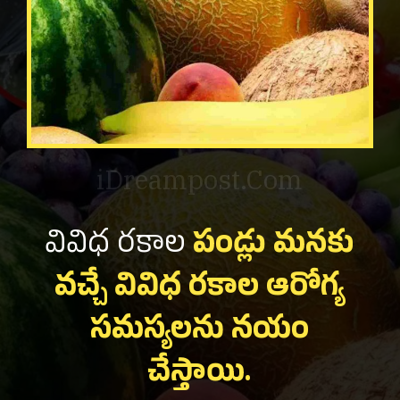
iDreampost.Com
వివిధ రకాల
పండ్లు మనకు
వచ్చే వివిధ రకాల ఆరోగ్య
సమస్యలను నయం
చేస్తాయి.