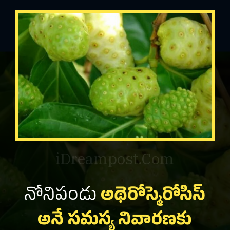
iDreampost.Com
నోనిపండు
అథెరోస్మెరోసిస్
అనే సమస్య నివారణకు