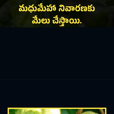
మధుమేహా నివారణకు
మేలు చేస్తాయి.