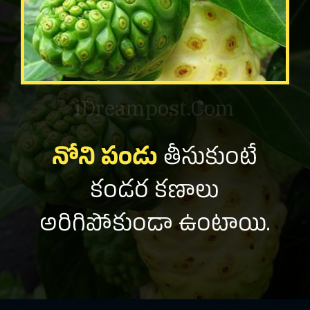
iDreampost.Com
నోని పండు
తీసుకుంటే
కండర కణాలు
అరిగిపోకుండా ఉంటాయి.