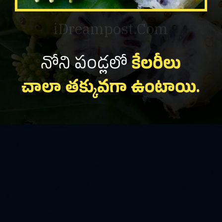
iDreampost.Com
నోని పండ్లలో
కేలరీలు
చాలా తక్కువగా ఉంటాయి.