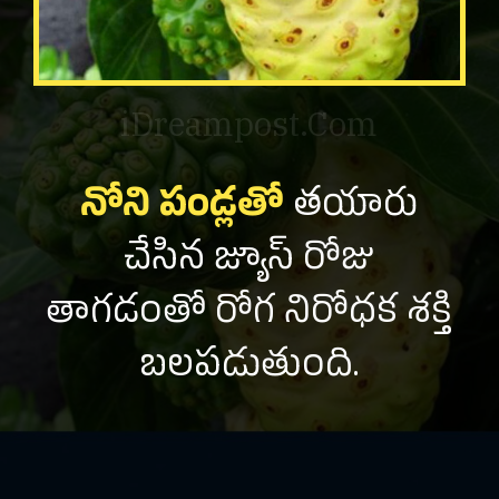
iDreampost.Com
నోని పండ్లతో
తయారు
చేసిన జ్యూస్ రోజు
తాగడంతో రోగ నిరోధక శక్తి
బలపడుతుంది.