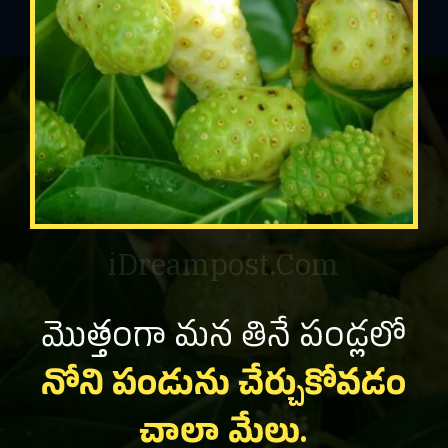
iDreampost.Com
మొత్తంగా మన తినే పండ్లలో
నోని పండును చేర్చుకోవడం
చాలా మేలు.