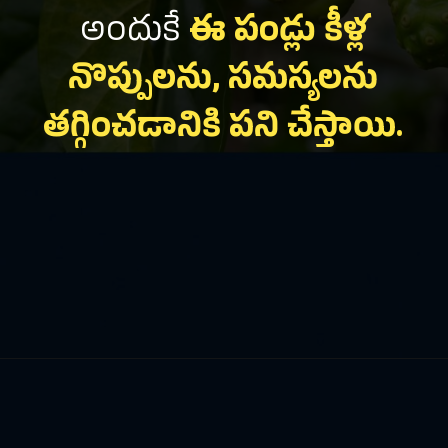
అందుకే
ఈ పండ్లు కీళ్ల
నొప్పులను, సమస్యలను
తగ్గించడానికి పని చేస్తాయి.