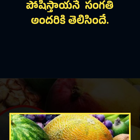
పోషిస్తాయనే సంగతి
అందరికి తెలిసిందే.