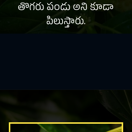
తొగరు పండు అని కూడా
పిలుస్తారు.