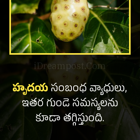
iDreampost.Com
హృదయ
సంబంధ వ్యాధులు,
ఇతర గుండె సమస్యలను
కూడా తగ్గిస్తుంది.