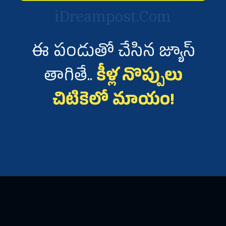
iDreampost.Com
ఈ పండుతో చేసిన జ్యూస్
తాగితే..
కీళ్ల నొప్పులు
చిటికెలో మాయం!