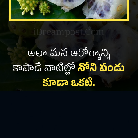
iDreampost.Com
అలా మన ఆరోగ్యాన్ని
కాపాడే వాటిల్లో
నోని పండు
కూడా ఒకటి.